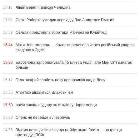
17:17
Лівий Берег підписав Челядіна
17:01
Серхі Роберто узгодив перехід у Лос-Анджелес Гелаксі
16:59
Сельта орендувала воротаря Манчестер Юнайтед
16:44
Матч Чорноморець — Колос перенесено через російський удар по
стадіону в Одесі
16:36
Барселона запропонувала 45 млн за Родрі, але Ман Сіті вимагає
більше
16:12
Галатасарай зробить нову пропозицію щодо Леау
15:55
Атлетіко цікавиться Влаховичем
15:50
росія завдала удару по стадіону Чорноморця
15:20
Спенс не перейде в Ліверпуль
14:55
Відома позиція Челсі щодо майбутнього Гюсто — на гравця
претендує ПСЖ