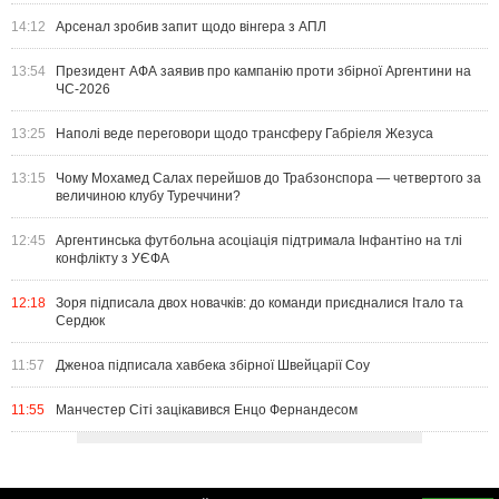
14:12
Арсенал зробив запит щодо вінгера з АПЛ
13:54
Президент АФА заявив про кампанію проти збірної Аргентини на
ЧС-2026
13:25
Наполі веде переговори щодо трансферу Габріеля Жезуса
13:15
Чому Мохамед Салах перейшов до Трабзонспора — четвертого за
величиною клубу Туреччини?
12:45
Аргентинська футбольна асоціація підтримала Інфантіно на тлі
конфлікту з УЄФА
12:18
Зоря підписала двох новачків: до команди приєдналися Італо та
Сердюк
11:57
Дженоа підписала хавбека збірної Швейцарії Соу
11:55
Манчестер Сіті зацікавився Енцо Фернандесом