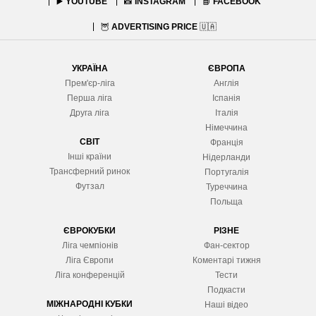
▶️
YOUTUBE
📸
INSTAGRAM
📘
FACEBOOK
🦉
ADVERTISING PRICE
🇺🇦
УКРАЇНА
ЄВРОПА
Прем'єр-ліга
Англія
Перша ліга
Іспанія
Друга ліга
Італія
Німеччина
СВІТ
Франція
Інші країни
Нідерланди
Трансферний ринок
Португалія
Футзал
Туреччина
Польща
ЄВРОКУБКИ
РІЗНЕ
Ліга чемпіонів
Фан-сектор
Ліга Європ
и
Коментарі тижня
Ліга конференцій
Тести
Подкасти
МІЖНАРОДНІ КУБКИ
Наші відео