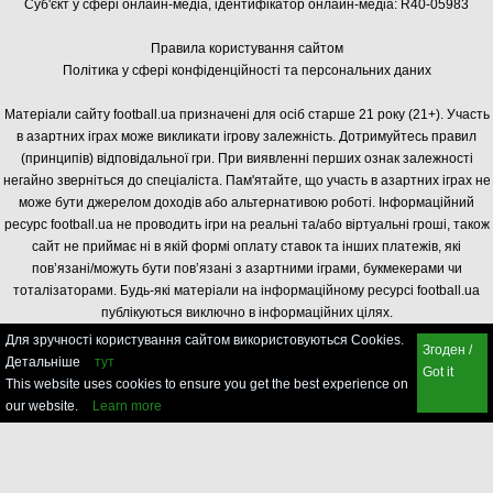
Суб'єкт у сфері онлайн-медіа, і
дентифікатор онлайн-медіа: R40-05983
Правила користування сайтом
Політика у сфері конфіденційності та персональних даних
Матеріали сайту football.ua призначені для осіб старше 21 року (21+). Участь
в азартних іграх може викликати ігрову залежність. Дотримуйтесь правил
(принципів) відповідальної гри. При виявленні перших ознак залежності
негайно зверніться до спеціаліста. Пам'ятайте, що участь в азартних іграх не
може бути джерелом доходів або альтернативою роботі. Інформаційний
ресурс football.ua не проводить ігри на реальні та/або віртуальні гроші, також
сайт не приймає ні в якій формі оплату ставок та інших платежів, які
пов’язані/можуть бути пов’язані з азартними іграми, букмекерами чи
тоталізаторами. Будь-які матеріали на інформаційному ресурсі football.ua
публікуються виключно в інформаційних цілях.
Для зручності користування сайтом використовуються Cookies.
Згоден /
Детальніше
тут
Got it
This website uses cookies to ensure you get the best experience on
our website.
Learn more