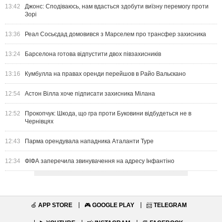
13:42
Джонс: Сподіваюсь, нам вдасться здобути виїзну перемогу проти
Зорі
13:36
Реал Сосьєдад домовився з Марселем про трансфер захисника
13:24
Барселона готова відпустити двох півзахисників
13:16
Кумбулла на правах оренди перейшов в Райо Вальєкано
12:54
Астон Вілла хоче підписати захисника Мілана
12:52
Прокопчук: Шкода, що гра проти Буковини відбудеться не в
Чернівцях
12:43
Парма орендувала нападника Аталанти Туре
12:34
ФІФА заперечила звинувачення на адресу Інфантіно
🍏
APP STORE
🎮
GOOGLE PLAY
📨
TELEGRAM