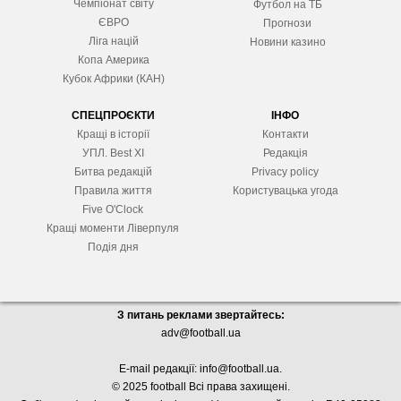
Чемпіонат світу
Футбол на ТБ
ЄВРО
Прогнози
Ліга націй
Новини казино
Копа Америка
Кубок Африки (КАН)
СПЕЦПРОЄКТИ
ІНФО
Кращі в історії
Контакти
УПЛ. Best XІ
Редакція
Битва редакцій
Privacy policy
Правила життя
Користувацька угода
Five O'Clock
Кращі моменти Ліверпуля
Подія дня
З питань реклами звертайтесь:
adv@football.ua
E-mail редакції:
info@football.ua
.
© 2025 football Всі права захищені.