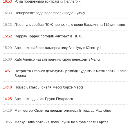
16:53
Рома продовжила контракт із Пеллегріні
16:33
Фенербахче веде переговори щодо Лукаку
16:23
Ліверпуль зробив ПСЖ пропозицію щодо Барколя на 115 млн євро
15:52
Ферран Торрес погодив контракт із ПСЖ
15:29
Арсенал знайшов альтернативу Вінісіусу в Ювентусі
15:00
Хабі Алонсо назвав причину свого переходу в Челсі
14:51
Петряк та Огарков дебютують у складі Кудрівки в матчі проти Лівого
Берега
14:40
Помер батько Ліонеля Мессі Хорхе Мессі
14:25
Арсенал підписав Бруно Гімараеса
14:19
Манчестер Юнайтед продав голкіпера Вітека до Мідлсбро
13:55
Марку Сілва пояснив, чому Трубін не зіграв проти Гартса