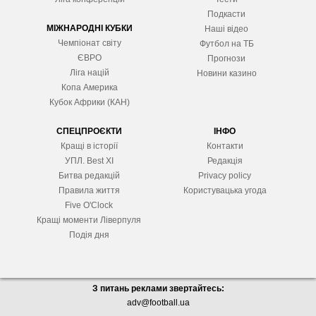
Подкасти
МІЖНАРОДНІ КУБКИ
Наші відео
Чемпіонат світу
Футбол на ТБ
ЄВРО
Прогнози
Ліга націй
Новини казино
Копа Америка
Кубок Африки (КАН)
СПЕЦПРОЄКТИ
ІНФО
Кращі в історії
Контакти
УПЛ. Best XІ
Редакція
Битва редакцій
Privacy policy
Правила життя
Користувацька угода
Five O'Clock
Кращі моменти Ліверпуля
Подія дня
З питань реклами звертайтесь:
adv@football.ua