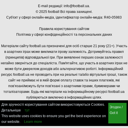
E-mail редакції:
info@football.ua
.
© 2025 football Всі права захищені.
Суб'єкт у сфері онлайн-медіа, і
дентифікатор онлайн-медіа: R40-05983
Правила користування сайтом
Політика у сфері конфіденційності та персональних даних
Матеріали сайту football.ua призначені для осіб старше 21 року (21+). Участь
в азартних іграх може викликати ігрову залежність. Дотримуйтесь правил
(принципів) відповідальної гри. При виявленні перших ознак залежності
негайно зверніться до спеціаліста. Пам'ятайте, що участь в азартних іграх не
може бути джерелом доходів або альтернативою роботі. Інформаційний
ресурс football.ua не проводить ігри на реальні та/або віртуальні гроші, також
сайт не приймає ні в якій формі оплату ставок та інших платежів, які
пов’язані/можуть бути пов’язані з азартними іграми, букмекерами чи
тоталізаторами. Будь-які матеріали на інформаційному ресурсі football.ua
публікуються виключно в інформаційних цілях.
Для зручності користування сайтом використовуються Cookies.
Згоден /
Детальніше
тут
Got it
This website uses cookies to ensure you get the best experience on
our website.
Learn more