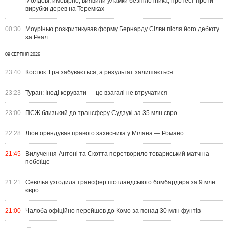
Молдові, ймовірно, виявили уламки безпілотника, протест проти
вирубки дерев на Теремках
00:30
Моурінью розкритикував форму Бернарду Сілви після його дебюту
за Реал
09 СЕРПНЯ 2026
23:40
Костюк: Гра забувається, а результат залишається
23:23
Туран: Іноді керувати — це взагалі не втручатися
23:00
ПСЖ близький до трансферу Судзукі за 35 млн євро
22:28
Ліон орендував правого захисника у Мілана — Романо
21:45
Вилучення Антоні та Скотта перетворило товариський матч на
побоїще
21:21
Севілья узгодила трансфер шотландського бомбардира за 9 млн
євро
21:00
Чалоба офіційно перейшов до Комо за понад 30 млн фунтів