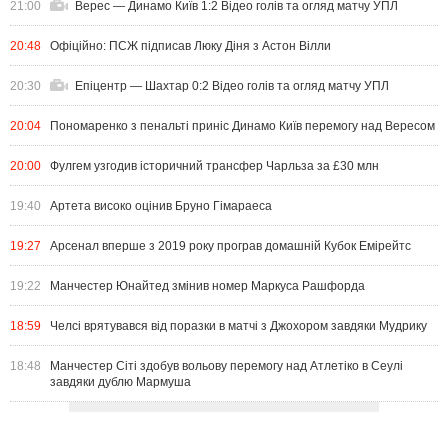
21:00
Верес — Динамо Київ 1:2 Відео голів та огляд матчу УПЛ
20:48
Офіційно: ПСЖ підписав Люку Діня з Астон Вілли
20:30
Епіцентр — Шахтар 0:2 Відео голів та огляд матчу УПЛ
20:04
Пономаренко з пенальті приніс Динамо Київ перемогу над Вересом
20:00
Фулгем узгодив історичний трансфер Чарльза за £30 млн
19:40
Артета високо оцінив Бруно Гімараеса
19:27
Арсенал вперше з 2019 року програв домашній Кубок Емірейтс
19:22
Манчестер Юнайтед змінив номер Маркуса Рашфорда
18:59
Челсі врятувався від поразки в матчі з Джохором завдяки Мудрику
18:48
Манчестер Сіті здобув вольову перемогу над Атлетіко в Сеулі
завдяки дублю Мармуша