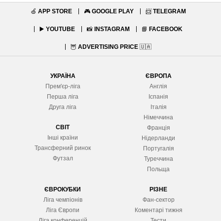
🍏
APP STORE
🎮
GOOGLE PLAY
📨
TELEGRAM
▶️
YOUTUBE
📸
INSTAGRAM
📘
FACEBOOK
🦉
ADVERTISING PRICE
🇺🇦
УКРАЇНА
ЄВРОПА
Прем'єр-ліга
Англія
Перша ліга
Іспанія
Друга ліга
Італія
Німеччина
СВІТ
Франція
Інші країни
Нідерланди
Трансферний ринок
Португалія
Футзал
Туреччина
Польща
ЄВРОКУБКИ
РІЗНЕ
Ліга чемпіонів
Фан-сектор
Ліга Європ
и
Коментарі тижня
Ліга конференцій
Тести