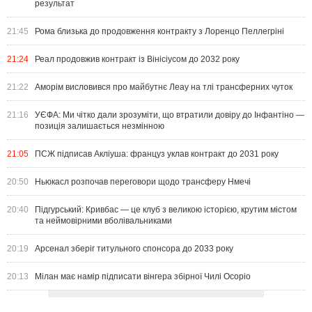
результат
21:45
Рома близька до продовження контракту з Лоренцо Пеллегріні
21:24
Реал продовжив контракт із Вінісіусом до 2032 року
21:22
Аморім висловився про майбутнє Леау на тлі трансферних чуток
21:16
УЄФА: Ми чітко дали зрозуміти, що втратили довіру до Інфантіно —
позиція залишається незмінною
21:05
ПСЖ підписав Акліуша: француз уклав контракт до 2031 року
20:50
Ньюкасл розпочав переговори щодо трансферу Нмечі
20:40
Підгурський: Кривбас — це клуб з великою історією, крутим містом
та неймовірними вболівальниками
20:19
Арсенал зберіг титульного спонсора до 2033 року
20:13
Мілан має намір підписати вінгера збірної Чилі Осоріо