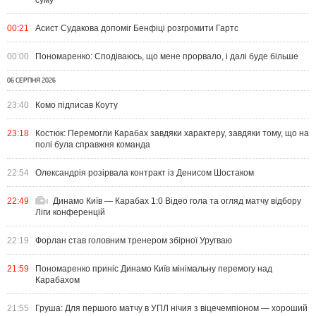
суму
00:21
Асист Судакова допоміг Бенфіці розгромити Гартс
00:00
Пономаренко: Сподіваюсь, що мене прорвало, і далі буде більше
06 СЕРПНЯ 2026
23:40
Комо підписав Коуту
23:18
Костюк: Перемогли Карабах завдяки характеру, завдяки тому, що на
полі була справжня команда
22:54
Олександрія розірвала контракт із Денисом Шостаком
22:49
Динамо Київ — Карабах 1:0 Відео гола та огляд матчу відбору
Ліги конференцій
22:19
Форлан став головним тренером збірної Уругваю
21:59
Пономаренко приніс Динамо Київ мінімальну перемогу над
Карабахом
21:55
Груша: Для першого матчу в УПЛ нічия з віцечемпіоном — хороший