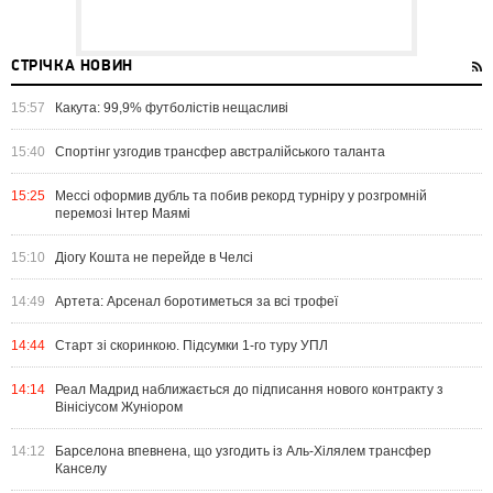
СТРІЧКА НОВИН
15:57
Какута: 99,9% футболістів нещасливі
15:40
Спортінг узгодив трансфер австралійського таланта
15:25
Мессі оформив дубль та побив рекорд турніру у розгромній
перемозі Інтер Маямі
15:10
Діогу Кошта не перейде в Челсі
14:49
Артета: Арсенал боротиметься за всі трофеї
14:44
Старт зі скоринкою. Підсумки 1-го туру УПЛ
14:14
Реал Мадрид наближається до підписання нового контракту з
Вінісіусом Жуніором
14:12
Барселона впевнена, що узгодить із Аль-Хілялем трансфер
Канселу