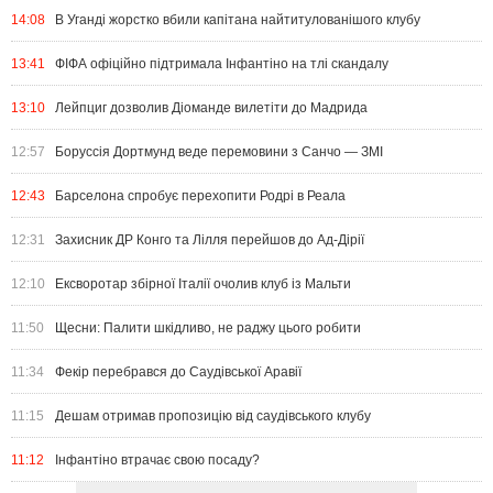
14:08
В Уганді жорстко вбили капітана найтитулованішого клубу
13:41
ФІФА офіційно підтримала Інфантіно на тлі скандалу
13:10
Лейпциг дозволив Діоманде вилетіти до Мадрида
12:57
Боруссія Дортмунд веде перемовини з Санчо — ЗМІ
12:43
Барселона спробує перехопити Родрі в Реала
12:31
Захисник ДР Конго та Лілля перейшов до Ад-Дірії
12:10
Ексворотар збірної Італії очолив клуб із Мальти
11:50
Щесни: Палити шкідливо, не раджу цього робити
11:34
Фекір перебрався до Саудівської Аравії
11:15
Дешам отримав пропозицію від саудівського клубу
11:12
Інфантіно втрачає свою посаду?