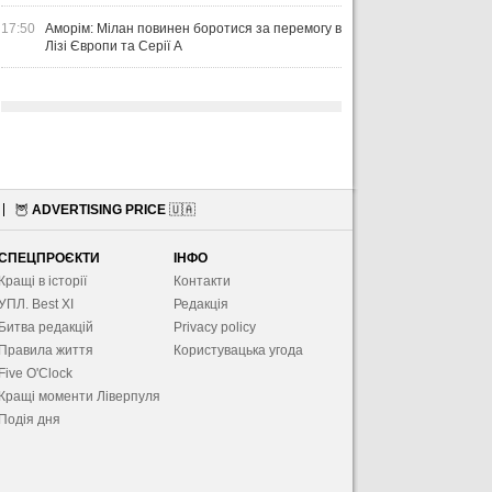
17:50
Аморім: Мілан повинен боротися за перемогу в
Лізі Європи та Серії А
🦉
ADVERTISING PRICE
🇺🇦
СПЕЦПРОЄКТИ
ІНФО
Кращі в історії
Контакти
УПЛ. Best XІ
Редакція
Битва редакцій
Privacy policy
Правила життя
Користувацька угода
Five O'Clock
Кращі моменти Ліверпуля
Подія дня