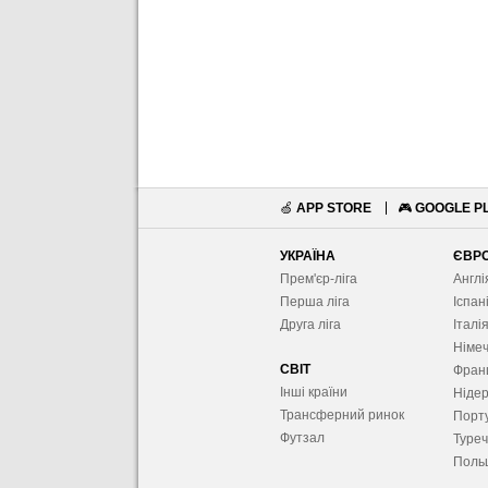
🍏
APP STORE
🎮
GOOGLE P
УКРАЇНА
ЄВР
Прем'єр-ліга
Англі
Перша ліга
Іспан
Друга ліга
Італі
Німе
СВІТ
Фран
Інші країни
Ніде
Трансферний ринок
Порту
Футзал
Туре
Поль