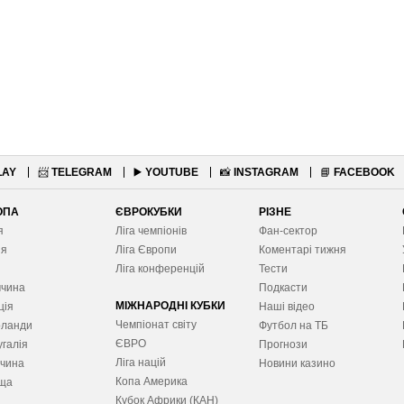
LAY
📨
TELEGRAM
▶️
YOUTUBE
📸
INSTAGRAM
📘
FACEBOOK
ОПА
ЄВРОКУБКИ
РІЗНЕ
я
Ліга чемпіонів
Фан-сектор
ія
Ліга Європ
и
Коментарі тижня
я
Ліга конференцій
Тести
ччина
Подкасти
МІЖНАРОДНІ КУБКИ
ція
Наші відео
Чемпіонат світу
рланди
Футбол на ТБ
ЄВРО
галія
Прогнози
Ліга націй
ччина
Новини казино
Копа Америка
ща
Кубок Африки (КАН)