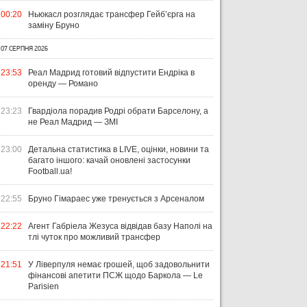
00:20
Ньюкасл розглядає трансфер Гейб’єрга на
заміну Бруно
07 СЕРПНЯ 2026
23:53
Реал Мадрид готовий відпустити Ендріка в
оренду — Романо
23:23
Гвардіола порадив Родрі обрати Барселону, а
не Реал Мадрид — ЗМІ
23:00
Детальна статистика в LIVE, оцінки, новини та
багато іншого: качай оновлені застосунки
Football.ua!
22:55
Бруно Гімараес уже тренується з Арсеналом
22:22
Агент Габріела Жезуса відвідав базу Наполі на
тлі чуток про можливий трансфер
21:51
У Ліверпуля немає грошей, щоб задовольнити
фінансові апетити ПСЖ щодо Баркола — Le
Parisien