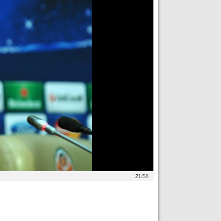
21
/58