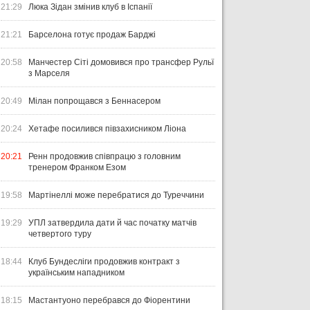
21:29
Люка Зідан змінив клуб в Іспанії
21:21
Барселона готує продаж Барджі
20:58
Манчестер Сіті домовився про трансфер Рульї
з Марселя
20:49
Мілан попрощався з Беннасером
20:24
Хетафе посилився півзахисником Ліона
20:21
Ренн продовжив співпрацю з головним
тренером Франком Езом
19:58
Мартінеллі може перебратися до Туреччини
19:29
УПЛ затвердила дати й час початку матчів
четвертого туру
18:44
Клуб Бундесліги продовжив контракт з
українським нападником
18:15
Мастантуоно перебрався до Фіорентини