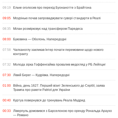
09:19
Ельче оголосив про перехід Буонанотте з Брайтона
09:05
Моурінью почав запроваджувати суворі стандарти в Реалі
08:35
Мілан розмірковує над трансфером Паредеса
08:00
Буковина — Оболонь. Напередодні
07:58
Чалханоглу закликав Інтер почати перемовини щодо нового
контракту
07:32
Молода зірка Гоффенгайма провалив медогляд у РБ Лейпциг
07:30
Лівий Берег — Кудрівка. Напередодні
01:00
Війна, день 1627. Перший візит Зеленського до Сербії, заява
Трампа про ракети Patriot для України
00:40
Куртуа повернувся до тренувань Реала Мадрид
00:33
Ліверпуль домовився з Барселоною про оренду Рональда Араухо
— Романо