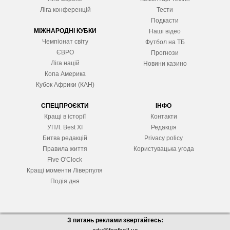
Ліга конференцій
Тести
Подкасти
МІЖНАРОДНІ КУБКИ
Наші відео
Чемпіонат світу
Футбол на ТБ
ЄВРО
Прогнози
Ліга націй
Новини казино
Копа Америка
Кубок Африки (КАН)
СПЕЦПРОЄКТИ
ІНФО
Кращі в історії
Контакти
УПЛ. Best XІ
Редакція
Битва редакцій
Privacy policy
Правила життя
Користувацька угода
Five O'Clock
Кращі моменти Ліверпуля
Подія дня
З питань реклами звертайтесь: