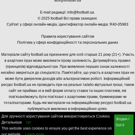
adv@football.ua
E-mail редакції:
info@football.ua
.
© 2025 football Всі права захищені.
Суб'єкт у сфері онлайн-медіа, і
дентифікатор онлайн-медіа: R40-05983
Правила користування сайтом
Політика у сфері конфіденційності та персональних даних
Матеріали сайту football.ua призначені для осіб старше 21 року (21+). Участь
в азартних іграх може викликати ігрову залежність. Дотримуйтесь правил
(принципів) відповідальної гри. При виявленні перших ознак залежності
негайно зверніться до спеціаліста. Пам'ятайте, що участь в азартних іграх не
може бути джерелом доходів або альтернативою роботі. Інформаційний
ресурс football.ua не проводить ігри на реальні та/або віртуальні гроші, також
сайт не приймає ні в якій формі оплату ставок та інших платежів, які
пов’язані/можуть бути пов’язані з азартними іграми, букмекерами чи
тоталізаторами. Будь-які матеріали на інформаційному ресурсі football.ua
публікуються виключно в інформаційних цілях.
Для зручності користування сайтом використовуються Cookies.
Згоден /
Детальніше
тут
Got it
This website uses cookies to ensure you get the best experience on
our website.
Learn more