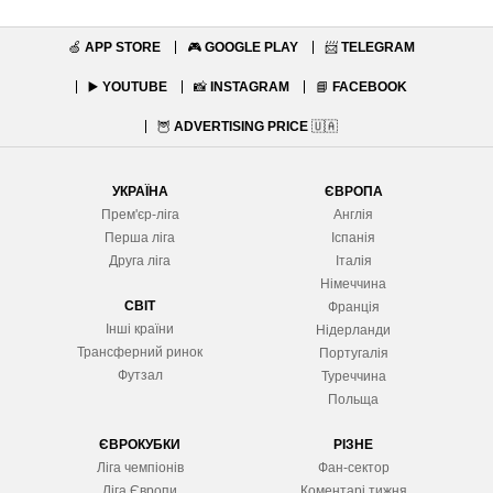
🍏
APP STORE
🎮
GOOGLE PLAY
📨
TELEGRAM
▶️
YOUTUBE
📸
INSTAGRAM
📘
FACEBOOK
🦉
ADVERTISING PRICE
🇺🇦
УКРАЇНА
ЄВРОПА
Прем'єр-ліга
Англія
Перша ліга
Іспанія
Друга ліга
Італія
Німеччина
СВІТ
Франція
Інші країни
Нідерланди
Трансферний ринок
Португалія
Футзал
Туреччина
Польща
ЄВРОКУБКИ
РІЗНЕ
Ліга чемпіонів
Фан-сектор
Ліга Європ
и
Коментарі тижня