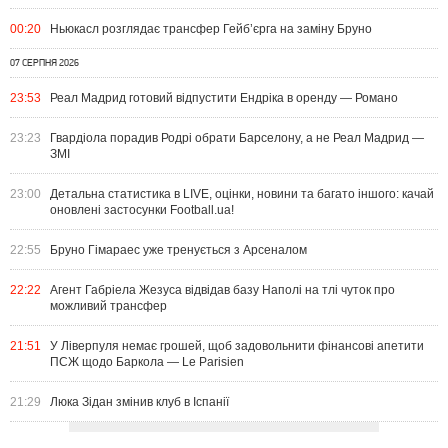
00:20
Ньюкасл розглядає трансфер Гейб’єрга на заміну Бруно
07 СЕРПНЯ 2026
23:53
Реал Мадрид готовий відпустити Ендріка в оренду — Романо
23:23
Гвардіола порадив Родрі обрати Барселону, а не Реал Мадрид —
ЗМІ
23:00
Детальна статистика в LIVE, оцінки, новини та багато іншого: качай
оновлені застосунки Football.ua!
22:55
Бруно Гімараес уже тренується з Арсеналом
22:22
Агент Габріела Жезуса відвідав базу Наполі на тлі чуток про
можливий трансфер
21:51
У Ліверпуля немає грошей, щоб задовольнити фінансові апетити
ПСЖ щодо Баркола — Le Parisien
21:29
Люка Зідан змінив клуб в Іспанії