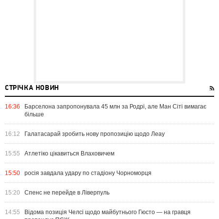
СТРІЧКА НОВИН
16:36
Барселона запропонувала 45 млн за Родрі, але Ман Сіті вимагає
більше
16:12
Галатасарай зробить нову пропозицію щодо Леау
15:55
Атлетіко цікавиться Влаховичем
15:50
росія завдала удару по стадіону Чорноморця
15:20
Спенс не перейде в Ліверпуль
14:55
Відома позиція Челсі щодо майбутнього Гюсто — на гравця