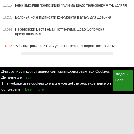
11:16
Ренн відхилив пропозицію Фулгема щодо трансферу Аїт-Будляля
10:55
Болонья хоче підписати конкурента в атаку для Довбика
10:44
Переговори Вест Гема і Тоттенгема щодо Соломона
призупинилися
10:13
УАФ підтримала УЄФА у протистоянні з Інфантіно та ФІФА
Для зручності користування сайтом використовуються Cookies.
Згоден /
Детальніше
тут
Got it
This website uses cookies to ensure you get the best experience on
our website.
Learn more