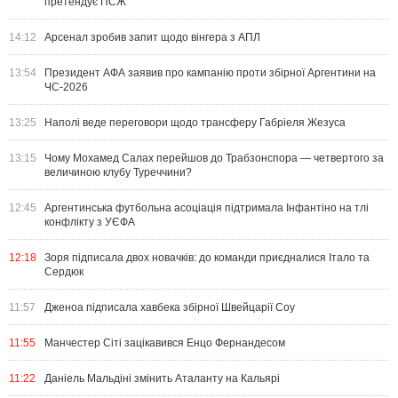
претендує ПСЖ
14:12
Арсенал зробив запит щодо вінгера з АПЛ
13:54
Президент АФА заявив про кампанію проти збірної Аргентини на
ЧС-2026
13:25
Наполі веде переговори щодо трансферу Габріеля Жезуса
13:15
Чому Мохамед Салах перейшов до Трабзонспора — четвертого за
величиною клубу Туреччини?
12:45
Аргентинська футбольна асоціація підтримала Інфантіно на тлі
конфлікту з УЄФА
12:18
Зоря підписала двох новачків: до команди приєдналися Італо та
Сердюк
11:57
Дженоа підписала хавбека збірної Швейцарії Соу
11:55
Манчестер Сіті зацікавився Енцо Фернандесом
11:22
Даніель Мальдіні змінить Аталанту на Кальярі