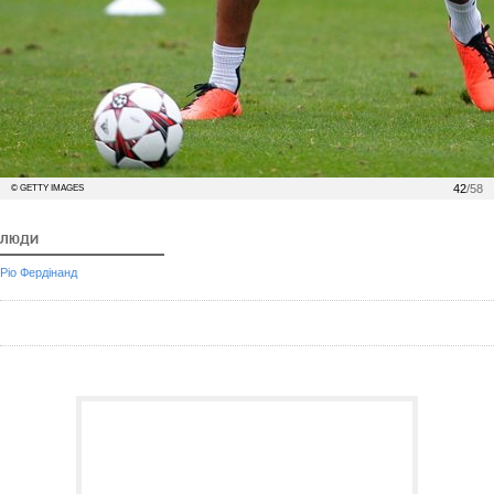
42
/58
© GETTY IMAGES
ЛЮДИ
Ріо Фердінанд