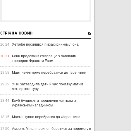
СТРІЧКА НОВИН
20:24
Хетафе посилився півзахисником Ліона
20:21
Ренн продовжив співпрацю з головним
тренером Франком Езом
19:58
Мартінеллі може перебратися до Туреччини
19:29
УПЛ затвердила дати й час початку матчів
четвертого туру
18:44
Клуб Бундесліги продовжив контракт з
українським нападником
18:15
Мастантуоно перебрався до Фіорентини
17:50
Аморім: Мілан повинен боротися за перемогу в