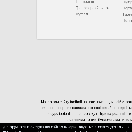
Інші країни
Ніде
Трансферний ринок
Порту
Футзал
Туре
Поль
Матеріали сайту football.ua призначені для осіб старш
виявленні перших ознак залежності негайно звернітьс
ресурс football.ua не проводить ігри на реальні та/
азартними іграми, букмекерами чи тота
Для зручності користування сайтом використовуються Cookies. Детальніше