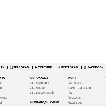
LAY
📨
TELEGRAM
▶️
YOUTUBE
📸
INSTAGRAM
📘
FACEBOOK
ОПА
ЄВРОКУБКИ
РІЗНЕ
я
Ліга чемпіонів
Фан-сектор
ія
Ліга Європ
и
Коментарі тижня
я
Ліга конференцій
Тести
ччина
Подкасти
МІЖНАРОДНІ КУБКИ
ція
Наші відео