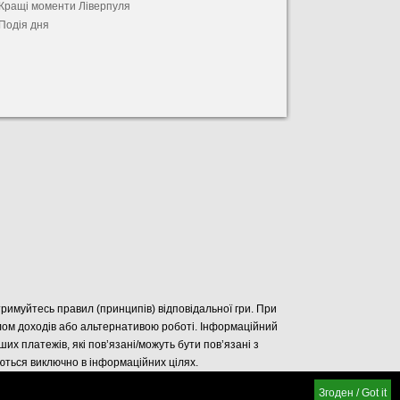
Кращі моменти Ліверпуля
Подія дня
отримуйтесь правил (принципів) відповідальної гри. При
елом доходів або альтернативою роботі. Інформаційний
нших платежів, які пов’язані/можуть бути пов’язані з
уються виключно в інформаційних цілях.
Згоден / Got it