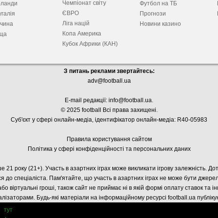
Чемпіонат світу
рланди
Футбол на ТБ
ЄВРО
галія
Прогнози
Ліга націй
ччина
Новини казино
Копа Америка
ща
Кубок Африки (КАН)
З питань реклами звертайтесь:
adv@football.ua
E-mail редакції:
info@football.ua
.
© 2025 football Всі права захищені.
Суб'єкт у сфері онлайн-медіа, і
дентифікатор онлайн-медіа: R40-05983
Правила користування сайтом
Політика у сфері конфіденційності та персональних даних
е 21 року (21+). Участь в азартних іграх може викликати ігрову залежність. Д
я до спеціаліста. Пам'ятайте, що участь в азартних іграх не може бути джер
або віртуальні гроші, також сайт не приймає ні в якій формі оплату ставок та і
лізаторами. Будь-які матеріали на інформаційному ресурсі football.ua публік
тут