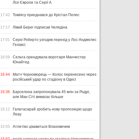
Лізі Європи та Серії А
17:42
Томіясу приєднався до Крістал Пелес
17:17
Лівий Берег підписав Челядіна
17:01
Серхі Роберто узгодив перехід у Лос-Анджелес
Гелаксі
16:59
Сельта орендувала воротаря Манчестер
Юнайтед
16:44
Матч Чорноморець — Колос перенесено через
російський удар по стадіону в Одесі
16:36
Барселона запропонувала 45 млн за Родрі,
але Ман Сіті вимагає більше
16:12
Галатасарай зробить нову пропозицію щодо
Леау
15:55
Атлетіко цікавиться Влаховичем