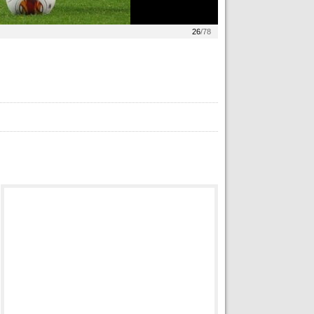
26
/78