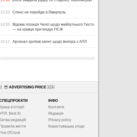
15:50
росія завдала удару по стадіону Чорноморця
15:20
Спенс не перейде в Ліверпуль
14:55
Відома позиція Челсі щодо майбутнього Гюсто
— на гравця претендує ПСЖ
14:12
Арсенал зробив запит щодо вінгера з АПЛ
🦉
ADVERTISING PRICE
🇺🇦
СПЕЦПРОЄКТИ
ІНФО
Кращі в історії
Контакти
УПЛ. Best XІ
Редакція
Битва редакцій
Privacy policy
Правила життя
Користувацька угода
Five O'Clock