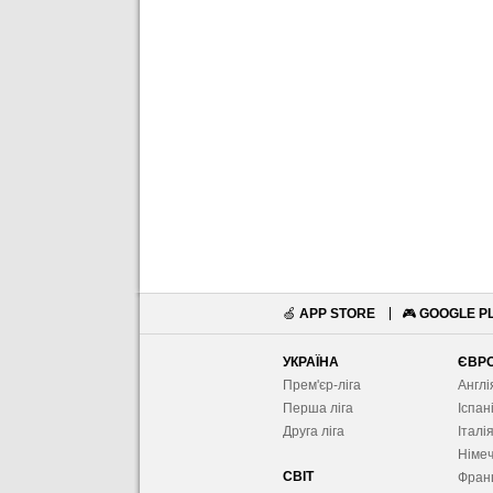
🍏
APP STORE
🎮
GOOGLE P
УКРАЇНА
ЄВР
Прем'єр-ліга
Англі
Перша ліга
Іспан
Друга ліга
Італі
Німе
СВІТ
Фран