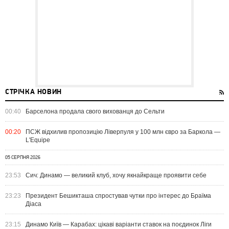
СТРІЧКА НОВИН
00:40
Барселона продала свого вихованця до Сельти
00:20
ПСЖ відхилив пропозицію Ліверпуля у 100 млн євро за Баркола —
L'Equipe
05 СЕРПНЯ 2026
23:53
Сич: Динамо — великий клуб, хочу якнайкраще проявити себе
23:23
Президент Бешикташа спростував чутки про інтерес до Браїма
Діаса
23:15
Динамо Київ — Карабах: цікаві варіанти ставок на поєдинок Ліги