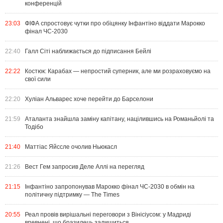
конференцій
23:03
ФІФА спростовує чутки про обіцянку Інфантіно віддати Марокко
фінал ЧС-2030
22:40
Галл Сіті наближається до підписання Бейлі
22:22
Костюк: Карабах — непростий суперник, але ми розраховуємо на
свої сили
22:20
Хуліан Альварес хоче перейти до Барселони
21:59
Аталанта знайшла заміну капітану, націлившись на Романьйолі та
Тодібо
21:40
Маттіас Яйссле очолив Ньюкасл
21:26
Вест Гем запросив Деле Аллі на перегляд
21:15
Інфантіно запропонував Марокко фінал ЧС-2030 в обмін на
політичну підтримку — The Times
20:55
Реал провів вирішальні переговори з Вінісіусом: у Мадриді
впевнені, що бразилець залишиться