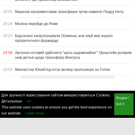
20:50
Мареска прокоментував трансферні чутки навколо Педру Нету
20:29
Моліна перейде до Роми
20:20
Барселоні запропонували Осімгена, але клуб має іншого
пріоритетного форварда
19:59
Арсенал готовий здійснити "щось надзвичайне": Орнштейн розкрив
нові деталі щодо трансферу Вінісіуса
19:50
Манчестер Юнайтед готує велику пропозицію за Голла
Для зручності користування сайтом використовуються Cookies.
Згоден /
Детальніше
тут
Got it
This website uses cookies to ensure you get the best experience on
our website.
Learn more