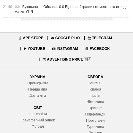
21:40
Буковина — Оболонь 0:0 Відео найкращих моментів та огляд
матчу УПЛ
🍏
APP STORE
🎮
GOOGLE PLAY
📨
TELEGRAM
▶️
YOUTUBE
📸
INSTAGRAM
📘
FACEBOOK
🦉
ADVERTISING PRICE
🇺🇦
УКРАЇНА
ЄВРОПА
Прем'єр-ліга
Англія
Перша ліга
Іспанія
Друга ліга
Італія
Німеччина
СВІТ
Франція
Інші країни
Нідерланди
Трансферний ринок
Португалія
Футзал
Туреччина