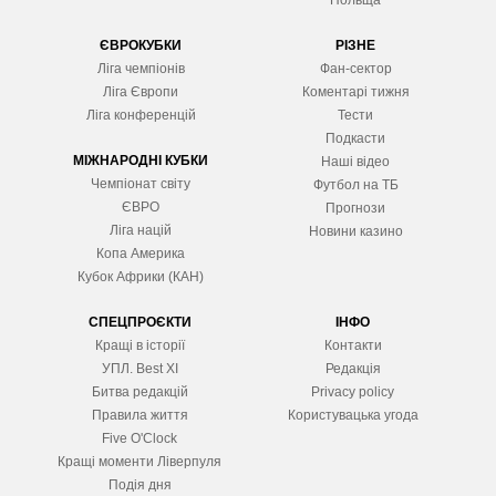
Польща
ЄВРОКУБКИ
РІЗНЕ
Ліга чемпіонів
Фан-сектор
Ліга Європ
и
Коментарі тижня
Ліга конференцій
Тести
Подкасти
МІЖНАРОДНІ КУБКИ
Наші відео
Чемпіонат світу
Футбол на ТБ
ЄВРО
Прогнози
Ліга націй
Новини казино
Копа Америка
Кубок Африки (КАН)
СПЕЦПРОЄКТИ
ІНФО
Кращі в історії
Контакти
УПЛ. Best XІ
Редакція
Битва редакцій
Privacy policy
Правила життя
Користувацька угода
Five O'Clock
Кращі моменти Ліверпуля
Подія дня