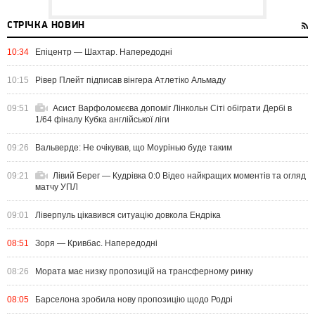
СТРІЧКА НОВИН
10:34
Епіцентр — Шахтар. Напередодні
10:15
Рівер Плейт підписав вінгера Атлетіко Альмаду
09:51
Асист Варфоломєєва допоміг Лінкольн Сіті обіграти Дербі в
1/64 фіналу Кубка англійської ліги
09:26
Вальверде: Не очікував, що Моурінью буде таким
09:21
Лівий Берег — Кудрівка 0:0 Відео найкращих моментів та огляд
матчу УПЛ
09:01
Ліверпуль цікавився ситуацію довкола Ендріка
08:51
Зоря — Кривбас. Напередодні
08:26
Мората має низку пропозицій на трансферному ринку
08:05
Барселона зробила нову пропозицію щодо Родрі