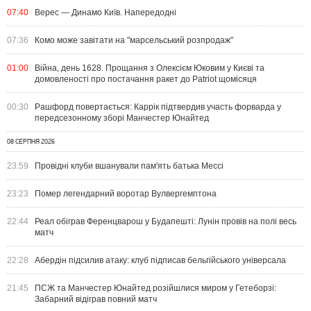
07:40
Верес — Динамо Київ. Напередодні
07:36
Комо може завітати на "марсельський розпродаж"
01:00
Війна, день 1628. Прощання з Олексієм Юковим у Києві та
домовленості про постачання ракет до Patriot щомісяця
00:30
Рашфорд повертається: Каррік підтвердив участь форварда у
передсезонному зборі Манчестер Юнайтед
08 СЕРПНЯ 2026
23:59
Провідні клуби вшанували пам'ять батька Мессі
23:23
Помер легендарний воротар Вулвергемптона
22:44
Реал обіграв Ференцварош у Будапешті: Лунін провів на полі весь
матч
22:28
Абердін підсилив атаку: клуб підписав бельгійського універсала
21:45
ПСЖ та Манчестер Юнайтед розійшлися миром у Гетеборзі:
Забарний відіграв повний матч