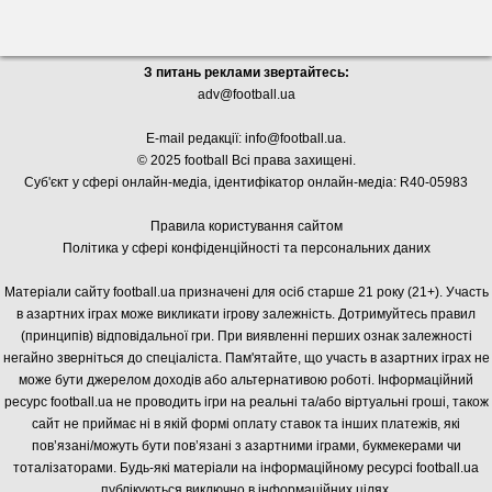
З питань реклами звертайтесь:
adv@football.ua
E-mail редакції:
info@football.ua
.
© 2025 football Всі права захищені.
Суб'єкт у сфері онлайн-медіа, і
дентифікатор онлайн-медіа: R40-05983
Правила користування сайтом
Політика у сфері конфіденційності та персональних даних
Матеріали сайту football.ua призначені для осіб старше 21 року (21+). Участь
в азартних іграх може викликати ігрову залежність. Дотримуйтесь правил
(принципів) відповідальної гри. При виявленні перших ознак залежності
негайно зверніться до спеціаліста. Пам'ятайте, що участь в азартних іграх не
може бути джерелом доходів або альтернативою роботі. Інформаційний
ресурс football.ua не проводить ігри на реальні та/або віртуальні гроші, також
сайт не приймає ні в якій формі оплату ставок та інших платежів, які
пов’язані/можуть бути пов’язані з азартними іграми, букмекерами чи
тоталізаторами. Будь-які матеріали на інформаційному ресурсі football.ua
публікуються виключно в інформаційних цілях.