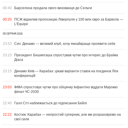
00:40
Барселона продала свого вихованця до Сельти
00:20
ПСЖ відхилив пропозицію Ліверпуля у 100 млн євро за Баркола —
L'Equipe
05 СЕРПНЯ 2026
23:53
Сич: Динамо — великий клуб, хочу якнайкраще проявити себе
23:23
Президент Бешикташа спростував чутки про інтерес до Браїма
Діаса
23:15
Динамо Київ — Карабах: цікаві варіанти ставок на поєдинок Ліги
конференцій
23:03
ФІФА спростовує чутки про обіцянку Інфантіно віддати Марокко
фінал ЧС-2030
22:40
Галл Сіті наближається до підписання Бейлі
22:22
Костюк: Карабах — непростий суперник, але ми розраховуємо на
свої сили