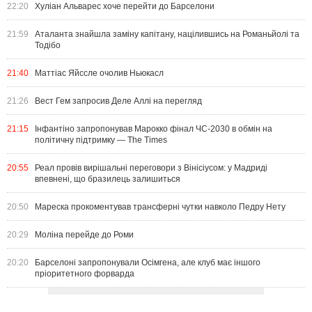
22:20
Хуліан Альварес хоче перейти до Барселони
21:59
Аталанта знайшла заміну капітану, націлившись на Романьйолі та
Тодібо
21:40
Маттіас Яйссле очолив Ньюкасл
21:26
Вест Гем запросив Деле Аллі на перегляд
21:15
Інфантіно запропонував Марокко фінал ЧС-2030 в обмін на
політичну підтримку — The Times
20:55
Реал провів вирішальні переговори з Вінісіусом: у Мадриді
впевнені, що бразилець залишиться
20:50
Мареска прокоментував трансферні чутки навколо Педру Нету
20:29
Моліна перейде до Роми
20:20
Барселоні запропонували Осімгена, але клуб має іншого
пріоритетного форварда