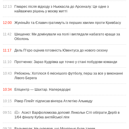
12:13
Гімарес після відходу з Ньюкасла до Арсеналу: Це одне з
найважчих рішень у моєму житті
12:00
Жуніньйо та Єлавич гратимуть із перших хвилин проти Кривбасу
11:42
Шищенко: Ми домінували на полі і виглядали набагато краще за
Оболонь
11:17
Дель П’єро оцінив готовність Ювентуса до нового сезону
11:10
Протченко: Зараз Кудрівка ще точно у стані побудови команди
10:43
Рябоконь: Хотілося б якіснішого футболу, перш за все у виконанні
Лівого Берега
10:34
Епіцентр — Шахтар. Напередодні
10:15
Рівер Плейт підписав вінгера Атлетіко Альмаду
09:51
Асист Варфоломєєва допоміг Лінкольн Сіті обіграти Дербі в
1/64 фіналу Кубка англійської ліги
09:26
Вальверде: Не очікував, що Моурінью буде таким