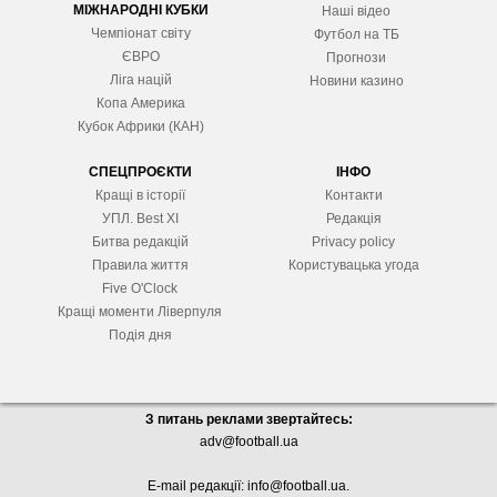
МІЖНАРОДНІ КУБКИ
Наші відео
Чемпіонат світу
Футбол на ТБ
ЄВРО
Прогнози
Ліга націй
Новини казино
Копа Америка
Кубок Африки (КАН)
СПЕЦПРОЄКТИ
ІНФО
Кращі в історії
Контакти
УПЛ. Best XІ
Редакція
Битва редакцій
Privacy policy
Правила життя
Користувацька угода
Five O'Clock
Кращі моменти Ліверпуля
Подія дня
З питань реклами звертайтесь:
adv@football.ua
E-mail редакції:
info@football.ua
.