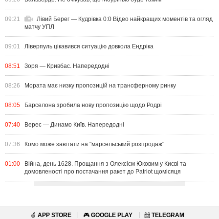
09:21
Лівий Берег — Кудрівка 0:0 Відео найкращих моментів та огляд
матчу УПЛ
09:01
Ліверпуль цікавився ситуацію довкола Ендріка
08:51
Зоря — Кривбас. Напередодні
08:26
Мората має низку пропозицій на трансферному ринку
08:05
Барселона зробила нову пропозицію щодо Родрі
07:40
Верес — Динамо Київ. Напередодні
07:36
Комо може завітати на "марсельський розпродаж"
01:00
Війна, день 1628. Прощання з Олексієм Юковим у Києві та
домовленості про постачання ракет до Patriot щомісяця
🍏
APP STORE
🎮
GOOGLE PLAY
📨
TELEGRAM