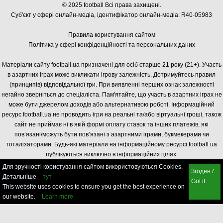
© 2025 football Всі права захищені.
Суб'єкт у сфері онлайн-медіа, і
дентифікатор онлайн-медіа: R40-05983
Правила користування сайтом
Політика у сфері конфіденційності та персональних даних
Матеріали сайту football.ua призначені для осіб старше 21 року (21+). Участь
в азартних іграх може викликати ігрову залежність. Дотримуйтесь правил
(принципів) відповідальної гри. При виявленні перших ознак залежності
негайно зверніться до спеціаліста. Пам'ятайте, що участь в азартних іграх не
може бути джерелом доходів або альтернативою роботі. Інформаційний
ресурс football.ua не проводить ігри на реальні та/або віртуальні гроші, також
сайт не приймає ні в якій формі оплату ставок та інших платежів, які
пов’язані/можуть бути пов’язані з азартними іграми, букмекерами чи
тоталізаторами. Будь-які матеріали на інформаційному ресурсі football.ua
публікуються виключно в інформаційних цілях.
Для зручності користування сайтом використовуються Cookies.
Згоден /
Детальніше
тут
Got it
This website uses cookies to ensure you get the best experience on
our website.
Learn more