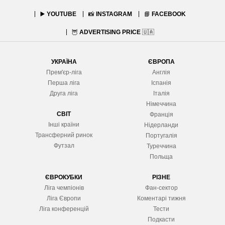
▶️
YOUTUBE
📸
INSTAGRAM
📘
FACEBOOK
🦉
ADVERTISING PRICE
🇺🇦
УКРАЇНА
ЄВРОПА
Прем'єр-ліга
Англія
Перша ліга
Іспанія
Друга ліга
Італія
Німеччина
СВІТ
Франція
Інші країни
Нідерланди
Трансферний ринок
Португалія
Футзал
Туреччина
Польща
ЄВРОКУБКИ
РІЗНЕ
Ліга чемпіонів
Фан-сектор
Ліга Європ
и
Коментарі тижня
Ліга конференцій
Тести
Подкасти