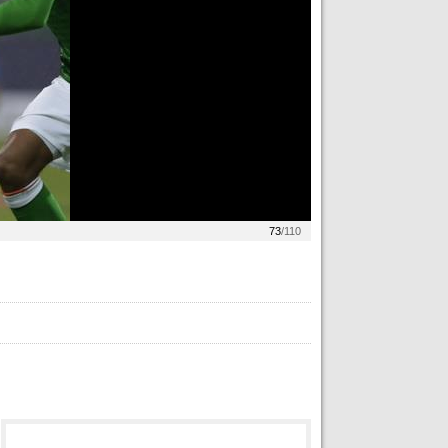
73
/110