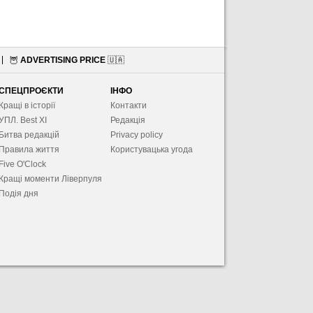
🦉
ADVERTISING PRICE
🇺🇦
СПЕЦПРОЄКТИ
ІНФО
Кращі в історії
Контакти
УПЛ. Best XІ
Редакція
Битва редакцій
Privacy policy
Правила життя
Користувацька угода
Five O'Clock
Кращі моменти Ліверпуля
Подія дня