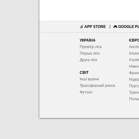
🍏
APP STORE
🎮
GOOGLE P
УКРАЇНА
ЄВР
Прем'єр-ліга
Англі
Перша ліга
Іспан
Друга ліга
Італі
Німе
СВІТ
Фран
Інші країни
Ніде
Трансферний ринок
Порту
Футзал
Туре
Поль