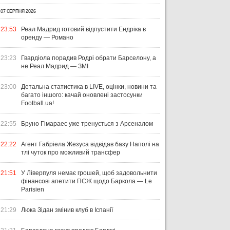
07 СЕРПНЯ 2026
23:53
Реал Мадрид готовий відпустити Ендріка в
оренду — Романо
23:23
Гвардіола порадив Родрі обрати Барселону, а
не Реал Мадрид — ЗМІ
23:00
Детальна статистика в LIVE, оцінки, новини та
багато іншого: качай оновлені застосунки
Football.ua!
22:55
Бруно Гімараес уже тренується з Арсеналом
22:22
Агент Габріела Жезуса відвідав базу Наполі на
тлі чуток про можливий трансфер
21:51
У Ліверпуля немає грошей, щоб задовольнити
фінансові апетити ПСЖ щодо Баркола — Le
Parisien
21:29
Люка Зідан змінив клуб в Іспанії