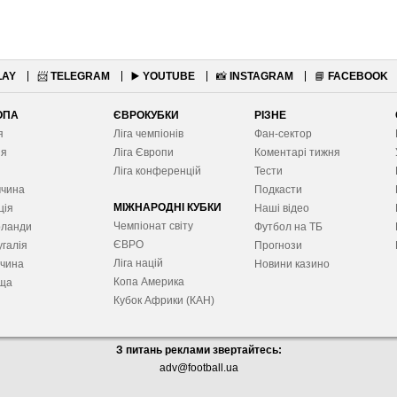
LAY
📨
TELEGRAM
▶️
YOUTUBE
📸
INSTAGRAM
📘
FACEBOOK
ОПА
ЄВРОКУБКИ
РІЗНЕ
я
Ліга чемпіонів
Фан-сектор
ія
Ліга Європ
и
Коментарі тижня
я
Ліга конференцій
Тести
ччина
Подкасти
МІЖНАРОДНІ КУБКИ
ція
Наші відео
Чемпіонат світу
рланди
Футбол на ТБ
ЄВРО
галія
Прогнози
Ліга націй
ччина
Новини казино
Копа Америка
ща
Кубок Африки (КАН)
З питань реклами звертайтесь:
adv@football.ua