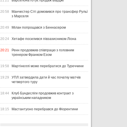
21:21
Барселона готує продаж Барджі
20:58
Манчестер Сіті домовився про трансфер Рульї
з Марселя
20:49
Мілан попрощався з Беннасером
20:24
Хетафе посилився півзахисником Ліона
20:21
Ренн продовжив співпрацю з головним
тренером Франком Езом
19:58
Мартінеллі може перебратися до Туреччини
19:29
УПЛ затвердила дати й час початку матчів
четвертого туру
18:44
Клуб Бундесліги продовжив контракт з
українським нападником
18:15
Мастантуоно перебрався до Фіорентини