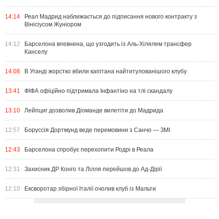
14:14
Реал Мадрид наближається до підписання нового контракту з
Вінісіусом Жуніором
14:12
Барселона впевнена, що узгодить із Аль-Хілялем трансфер
Канселу
14:08
В Уганді жорстко вбили капітана найтитулованішого клубу
13:41
ФІФА офіційно підтримала Інфантіно на тлі скандалу
13:10
Лейпциг дозволив Діоманде вилетіти до Мадрида
12:57
Боруссія Дортмунд веде перемовини з Санчо — ЗМІ
12:43
Барселона спробує перехопити Родрі в Реала
12:31
Захисник ДР Конго та Лілля перейшов до Ад-Дірії
12:10
Ексворотар збірної Італії очолив клуб із Мальти