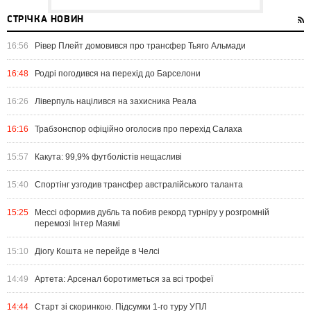
СТРІЧКА НОВИН
16:56
Рівер Плейт домовився про трансфер Тьяго Альмади
16:48
Родрі погодився на перехід до Барселони
16:26
Ліверпуль націлився на захисника Реала
16:16
Трабзонспор офіційно оголосив про перехід Салаха
15:57
Какута: 99,9% футболістів нещасливі
15:40
Спортінг узгодив трансфер австралійського таланта
15:25
Мессі оформив дубль та побив рекорд турніру у розгромній
перемозі Інтер Маямі
15:10
Діогу Кошта не перейде в Челсі
14:49
Артета: Арсенал боротиметься за всі трофеї
14:44
Старт зі скоринкою. Підсумки 1-го туру УПЛ