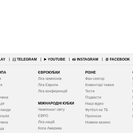
LAY
📨
TELEGRAM
▶️
YOUTUBE
📸
INSTAGRAM
📘
FACEBOOK
ОПА
ЄВРОКУБКИ
РІЗНЕ
я
Ліга чемпіонів
Фан-сектор
ія
Ліга Європ
и
Коментарі тижня
я
Ліга конференцій
Тести
ччина
Подкасти
МІЖНАРОДНІ КУБКИ
ція
Наші відео
Чемпіонат світу
рланди
Футбол на ТБ
ЄВРО
галія
Прогнози
Ліга націй
ччина
Новини казино
Копа Америка
ща