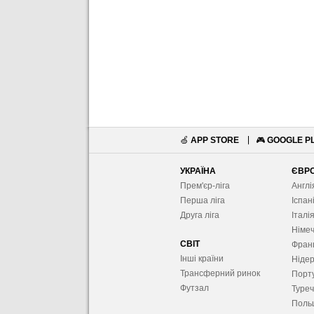
🍏
APP STORE
🎮
GOOGLE P
УКРАЇНА
ЄВР
Прем'єр-ліга
Англі
Перша ліга
Іспан
Друга ліга
Італі
Німе
СВІТ
Фран
Інші країни
Ніде
Трансферний ринок
Порту
Футзал
Туре
Поль