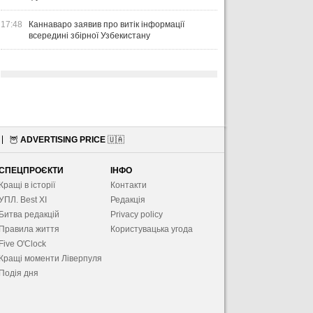
17:48
Каннаваро заявив про витік інформації
всередині збірної Узбекистану
🦉
ADVERTISING PRICE
🇺🇦
СПЕЦПРОЄКТИ
ІНФО
Кращі в історії
Контакти
УПЛ. Best XІ
Редакція
Битва редакцій
Privacy policy
Правила життя
Користувацька угода
Five O'Clock
Кращі моменти Ліверпуля
Подія дня