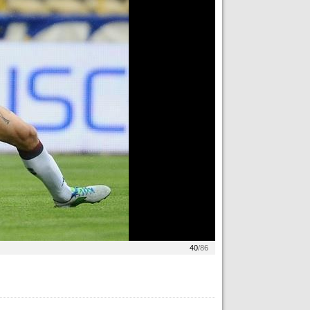
40
/86