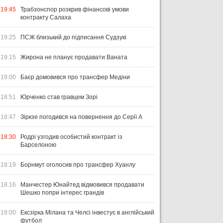
19:45
Трабзонспор розкрив фінансові умови
контракту Салаха
19:25
ПСЖ близький до підписання Судзукі
19:15
Жирона не планує продавати Ваната
19:00
Баєр домовився про трансфер Медіни
18:51
Юрченко став гравцем Зорі
18:47
Зіркзе погодився на повернення до Серії А
18:30
Родрі узгодив особистий контракт із
Барселоною
18:19
Борнмут оголосив про трансфер Хуанлу
18:16
Манчестер Юнайтед відмовився продавати
Шешко попри інтерес грандів
18:00
Ексзірка Мілана та Челсі інвестує в англійський
футбол