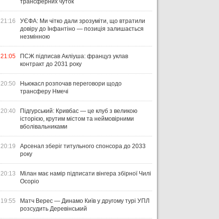
трансферних чуток
21:16
УЄФА: Ми чітко дали зрозуміти, що втратили
довіру до Інфантіно — позиція залишається
незмінною
21:05
ПСЖ підписав Акліуша: француз уклав
контракт до 2031 року
20:50
Ньюкасл розпочав переговори щодо
трансферу Нмечі
20:40
Підгурський: Кривбас — це клуб з великою
історією, крутим містом та неймовірними
вболівальниками
20:19
Арсенал зберіг титульного спонсора до 2033
року
20:13
Мілан має намір підписати вінгера збірної Чилі
Осоріо
19:55
Матч Верес — Динамо Київ у другому турі УПЛ
розсудить Деревінський