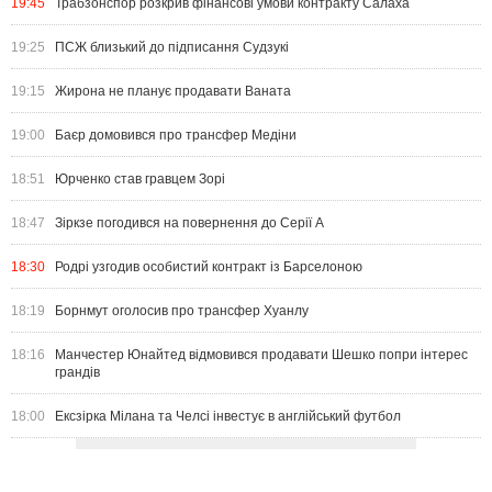
19:45
Трабзонспор розкрив фінансові умови контракту Салаха
19:25
ПСЖ близький до підписання Судзукі
19:15
Жирона не планує продавати Ваната
19:00
Баєр домовився про трансфер Медіни
18:51
Юрченко став гравцем Зорі
18:47
Зіркзе погодився на повернення до Серії А
18:30
Родрі узгодив особистий контракт із Барселоною
18:19
Борнмут оголосив про трансфер Хуанлу
18:16
Манчестер Юнайтед відмовився продавати Шешко попри інтерес
грандів
18:00
Ексзірка Мілана та Челсі інвестує в англійський футбол