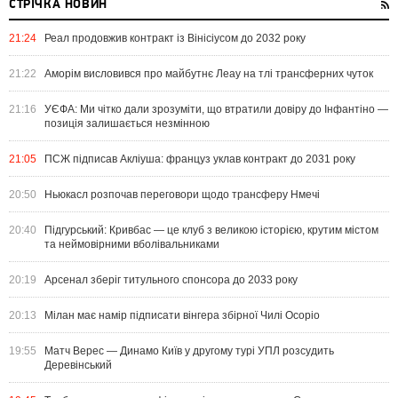
СТРІЧКА НОВИН
21:24
Реал продовжив контракт із Вінісіусом до 2032 року
21:22
Аморім висловився про майбутнє Леау на тлі трансферних чуток
21:16
УЄФА: Ми чітко дали зрозуміти, що втратили довіру до Інфантіно —
позиція залишається незмінною
21:05
ПСЖ підписав Акліуша: француз уклав контракт до 2031 року
20:50
Ньюкасл розпочав переговори щодо трансферу Нмечі
20:40
Підгурський: Кривбас — це клуб з великою історією, крутим містом
та неймовірними вболівальниками
20:19
Арсенал зберіг титульного спонсора до 2033 року
20:13
Мілан має намір підписати вінгера збірної Чилі Осоріо
19:55
Матч Верес — Динамо Київ у другому турі УПЛ розсудить
Деревінський