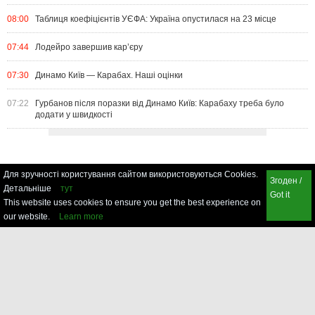
08:00
Таблиця коефіцієнтів УЄФА: Україна опустилася на 23 місце
07:44
Лодейро завершив кар’єру
07:30
Динамо Київ — Карабах. Наші оцінки
07:22
Гурбанов після поразки від Динамо Київ: Карабаху треба було
додати у швидкості
Для зручності користування сайтом використовуються Cookies.
Згоден /
Детальніше
тут
Got it
This website uses cookies to ensure you get the best experience on
our website.
Learn more