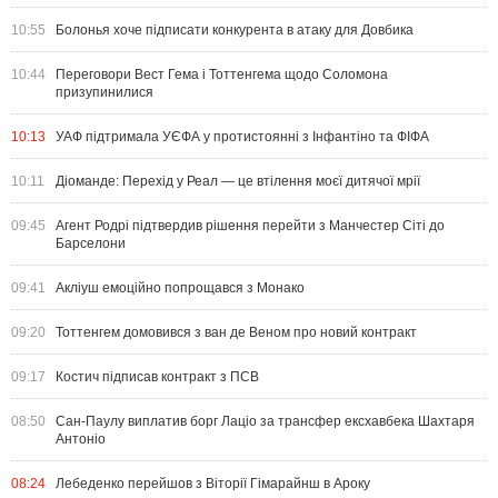
10:55
Болонья хоче підписати конкурента в атаку для Довбика
10:44
Переговори Вест Гема і Тоттенгема щодо Соломона
призупинилися
10:13
УАФ підтримала УЄФА у протистоянні з Інфантіно та ФІФА
10:11
Діоманде: Перехід у Реал — це втілення моєї дитячої мрії
09:45
Агент Родрі підтвердив рішення перейти з Манчестер Сіті до
Барселони
09:41
Акліуш емоційно попрощався з Монако
09:20
Тоттенгем домовився з ван де Веном про новий контракт
09:17
Костич підписав контракт з ПСВ
08:50
Сан-Паулу виплатив борг Лаціо за трансфер ексхавбека Шахтаря
Антоніо
08:24
Лебеденко перейшов з Віторії Гімарайнш в Ароку