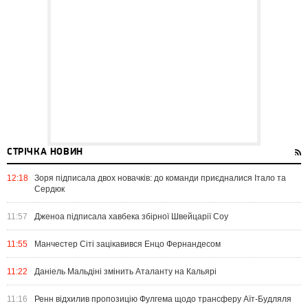
СТРІЧКА НОВИН
12:18
Зоря підписала двох новачків: до команди приєдналися Італо та
Сердюк
11:57
Дженоа підписала хавбека збірної Швейцарії Соу
11:55
Манчестер Сіті зацікавився Енцо Фернандесом
11:22
Даніель Мальдіні змінить Аталанту на Кальярі
11:16
Ренн відхилив пропозицію Фулгема щодо трансферу Аїт-Будляля