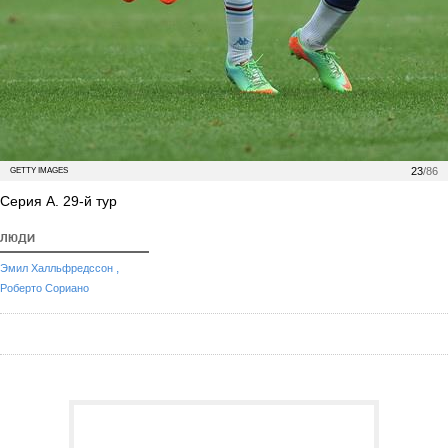
23
/86
GETTY IMAGES
Серия А. 29-й тур
ЛЮДИ
,
Эмил Халльфредссон
Роберто Сориано