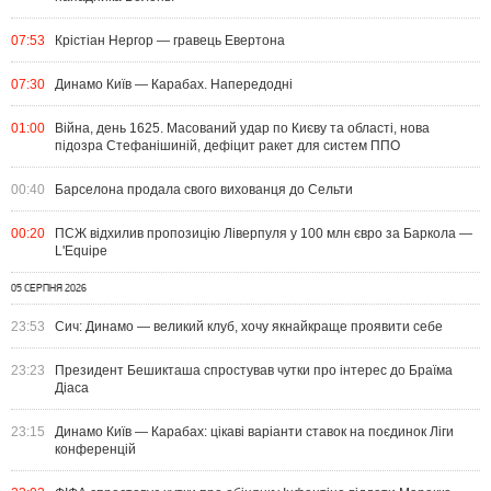
07:53
Крістіан Нергор — гравець Евертона
07:30
Динамо Київ — Карабах. Напередодні
01:00
Війна, день 1625. Масований удар по Києву та області, нова
підозра Стефанішиній, дефіцит ракет для систем ППО
00:40
Барселона продала свого вихованця до Сельти
00:20
ПСЖ відхилив пропозицію Ліверпуля у 100 млн євро за Баркола —
L'Equipe
05 СЕРПНЯ 2026
23:53
Сич: Динамо — великий клуб, хочу якнайкраще проявити себе
23:23
Президент Бешикташа спростував чутки про інтерес до Браїма
Діаса
23:15
Динамо Київ — Карабах: цікаві варіанти ставок на поєдинок Ліги
конференцій