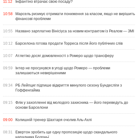
11:12
Інфантіно втрачає свою посаду?
10:58
Марсель ризикує отримати пониження за класом, якщо не вирішить
фінансові проблеми
10:55
Названо зарплатню Вінісіуса за новим контрактом із Реалом — ЗМІ
10:12
Барселона готова продати Торреса після його публічних слів
10:07
Атлетіко досяг домовленості з Ромеро щодо трансферу
09:59
Інтер не просунувся в угоді щодо Ромеро — проблеми
залишаються невирішеними
09:34
РБ Лейпциг підпише відкриття минулого сезону Бундесліги з
Гоффенгайма
09:15
Флік у захопленні від молодого захисника — його переведуть до
основи Барселони
09:00
Колишній тренер Шахтаря очолив Аль-Ахлі
08:31
Евертон зробить ще одну пропозицію щодо скандального
нападника Болоньї