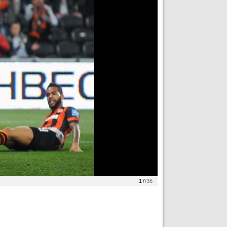
17
/36