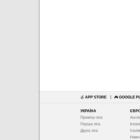
🍏
APP STORE
🎮
GOOGLE P
УКРАЇНА
ЄВР
Прем'єр-ліга
Англі
Перша ліга
Іспан
Друга ліга
Італі
Німе