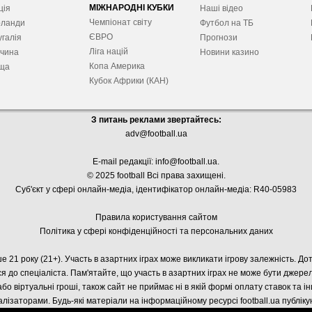
МІЖНАРОДНІ КУБКИ
ція
Наші відео
Чемпіонат світу
рланди
Футбол на ТБ
ЄВРО
галія
Прогнози
Ліга націй
ччина
Новини казино
Копа Америка
ща
Кубок Африки (КАН)
З питань реклами звертайтесь:
adv@football.ua
E-mail редакції:
info@football.ua
.
© 2025 football Всі права захищені.
Суб'єкт у сфері онлайн-медіа, і
дентифікатор онлайн-медіа: R40-05983
Правила користування сайтом
Політика у сфері конфіденційності та персональних даних
е 21 року (21+). Участь в азартних іграх може викликати ігрову залежність. Д
я до спеціаліста. Пам'ятайте, що участь в азартних іграх не може бути джер
або віртуальні гроші, також сайт не приймає ні в якій формі оплату ставок та і
лізаторами. Будь-які матеріали на інформаційному ресурсі football.ua публік