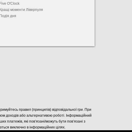
Five O'Clock
Кращі моменти Ліверпуля
Подія дня
отримуйтесь правил (принципів) відповідальної гри. При
елом доходів або альтернативою роботі. Інформаційний
нших платежів, які пов’язані/можуть бути пов’язані з
уються виключно в інформаційних цілях.