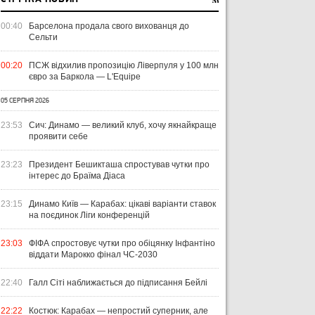
00:40
Барселона продала свого вихованця до
Сельти
00:20
ПСЖ відхилив пропозицію Ліверпуля у 100 млн
євро за Баркола — L'Equipe
05 СЕРПНЯ 2026
23:53
Сич: Динамо — великий клуб, хочу якнайкраще
проявити себе
23:23
Президент Бешикташа спростував чутки про
інтерес до Браїма Діаса
23:15
Динамо Київ — Карабах: цікаві варіанти ставок
на поєдинок Ліги конференцій
23:03
ФІФА спростовує чутки про обіцянку Інфантіно
віддати Марокко фінал ЧС-2030
22:40
Галл Сіті наближається до підписання Бейлі
22:22
Костюк: Карабах — непростий суперник, але