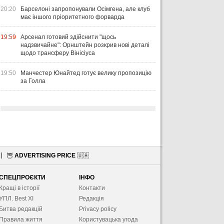
20:20
Барселоні запропонували Осімгена, але клуб
має іншого пріоритетного форварда
19:59
Арсенал готовий здійснити "щось
надзвичайне": Орнштейн розкрив нові деталі
щодо трансферу Вінісіуса
19:50
Манчестер Юнайтед готує велику пропозицію
за Голла
🦉
ADVERTISING PRICE
🇺🇦
СПЕЦПРОЄКТИ
ІНФО
Кращі в історії
Контакти
УПЛ. Best XІ
Редакція
Битва редакцій
Privacy policy
Правила життя
Користувацька угода