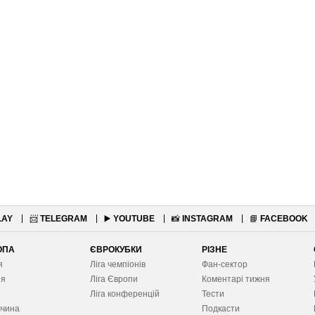
LAY
📨
TELEGRAM
▶️
YOUTUBE
📸
INSTAGRAM
📘
FACEBOOK
ОПА
ЄВРОКУБКИ
РІЗНЕ
я
Ліга чемпіонів
Фан-сектор
ія
Ліга Європ
и
Коментарі тижня
я
Ліга конференцій
Тести
ччина
Подкасти