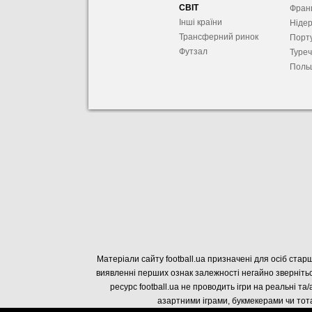
СВІТ
Фран
Інші країни
Ніде
Трансферний ринок
Порту
Футзал
Туре
Поль
Матеріали сайту football.ua призначені для осіб старш
виявленні перших ознак залежності негайно звернітьс
ресурс football.ua не проводить ігри на реальні та/
азартними іграми, букмекерами чи тота