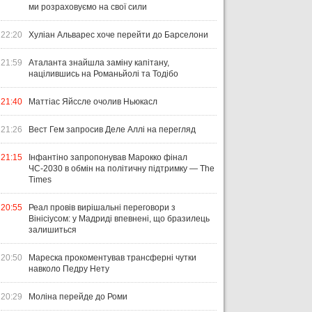
ми розраховуємо на свої сили
22:20
Хуліан Альварес хоче перейти до Барселони
21:59
Аталанта знайшла заміну капітану,
націлившись на Романьйолі та Тодібо
21:40
Маттіас Яйссле очолив Ньюкасл
21:26
Вест Гем запросив Деле Аллі на перегляд
21:15
Інфантіно запропонував Марокко фінал
ЧС-2030 в обмін на політичну підтримку — The
Times
20:55
Реал провів вирішальні переговори з
Вінісіусом: у Мадриді впевнені, що бразилець
залишиться
20:50
Мареска прокоментував трансферні чутки
навколо Педру Нету
20:29
Моліна перейде до Роми