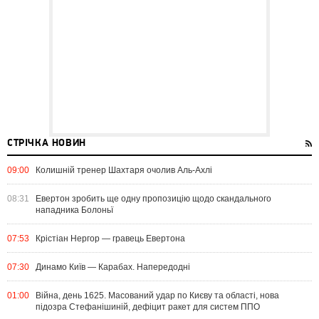
СТРІЧКА НОВИН
09:00
Колишній тренер Шахтаря очолив Аль-Ахлі
08:31
Евертон зробить ще одну пропозицію щодо скандального
нападника Болоньї
07:53
Крістіан Нергор — гравець Евертона
07:30
Динамо Київ — Карабах. Напередодні
01:00
Війна, день 1625. Масований удар по Києву та області, нова
підозра Стефанішиній, дефіцит ракет для систем ППО