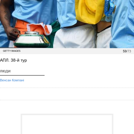
59
/73
GETTY IMAGES
АПЛ. 38-й тур
ЛЮДИ
Венсан Компані