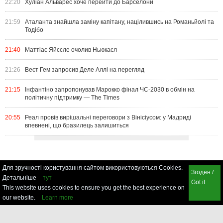
22:20
Хуліан Альварес хоче перейти до Барселони
21:59
Аталанта знайшла заміну капітану, націлившись на Романьйолі та
Тодібо
21:40
Маттіас Яйссле очолив Ньюкасл
21:26
Вест Гем запросив Деле Аллі на перегляд
21:15
Інфантіно запропонував Марокко фінал ЧС-2030 в обмін на
політичну підтримку — The Times
20:55
Реал провів вирішальні переговори з Вінісіусом: у Мадриді
впевнені, що бразилець залишиться
Для зручності користування сайтом використовуються Cookies.
Згоден /
Детальніше
тут
Got it
This website uses cookies to ensure you get the best experience on
our website.
Learn more