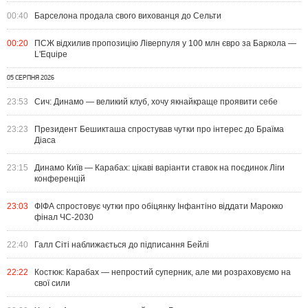
00:40
Барселона продала свого вихованця до Сельти
00:20
ПСЖ відхилив пропозицію Ліверпуля у 100 млн євро за Баркола —
L'Equipe
05 СЕРПНЯ 2026
23:53
Сич: Динамо — великий клуб, хочу якнайкраще проявити себе
23:23
Президент Бешикташа спростував чутки про інтерес до Браїма
Діаса
23:15
Динамо Київ — Карабах: цікаві варіанти ставок на поєдинок Ліги
конференцій
23:03
ФІФА спростовує чутки про обіцянку Інфантіно віддати Марокко
фінал ЧС-2030
22:40
Галл Сіті наближається до підписання Бейлі
22:22
Костюк: Карабах — непростий суперник, але ми розраховуємо на
свої сили