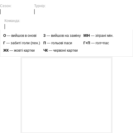
Сезон:
Турнір:
Команда:
O
— вийшов в онові
З
— вийшов на заміну
МІН
— зіграні мін.
Г
— забиті голи (пен.)
П
— гольові паси
Г+П
— гол+пас
ЖК
— жовті картки
ЧК
— червоні картки