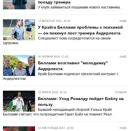
посаду тренера
У клубі займаються пошуками нового наставника.
13 ВЕРЕСНЯ 2021, 20:28
ІНШЕ
У Крэйга Беллами проблемы с психикой
— он покинул пост тренера Андерлехта
Специалист пока сосредоточится на своем
здоровье.
20 ЧЕРВНЯ 2019, 17:45
ІНШЕ
Беллами возглавил "молодежку"
Андерлехта
Крэйг Беллами подписал трехлетний контракт с
Андерлехтом.
22 ЛИПНЯ 2018, 02:16
ІСПАНІЯ
Беллами: Уход Роналду пойдет Бэйлу на
пользу
Бывший нападающий сборной Уэльса Крэйг
Беллами считает, что полузащитник Гарет Бэйл не покинет Реал.
22 ЛИСТОПАДА 2017, 14:50
ІНШЕ