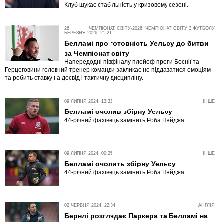
Клуб шукає стабільність у кризовому сезоні.
26
ЧЕМПІОНАТ СВІТУ-2026: ЧЕМПІОНАТ СВІТУ З ФУТБОЛУ
БЕРЕЗНЯ 2026, 21:21
Белламі про готовність Уельсу до битви
за Чемпіонат світу
Напередодні півфіналу плейоф проти Боснії та
Герцеговини головний тренер команди закликає не піддаватися емоціям
та робить ставку на досвід і тактичну дисципліну.
09 ЛИПНЯ 2024, 13:32
ІНШЕ
Белламі очолив збірну Уельсу
44-річний фахівець замінить Роба Пейджа.
09 ЛИПНЯ 2024, 00:25
ІНШЕ
Белламі очолить збірну Уельсу
44-річний фахівець замінить Роба Пейджа.
02 ЧЕРВНЯ 2024, 22:34
АНГЛІЯ
Бернлі розглядає Паркера та Белламі на