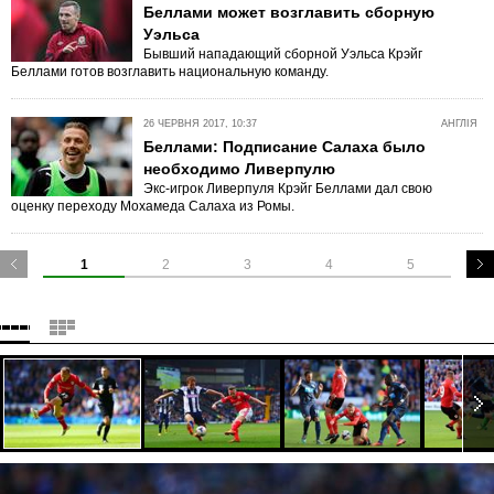
Беллами может возглавить сборную
Уэльса
Бывший нападающий сборной Уэльса Крэйг
Беллами готов возглавить национальную команду.
26 ЧЕРВНЯ 2017, 10:37
АНГЛІЯ
Беллами: Подписание Салаха было
необходимо Ливерпулю
Экс-игрок Ливерпуля Крэйг Беллами дал свою
оценку переходу Мохамеда Салаха из Ромы.
1
2
3
4
5