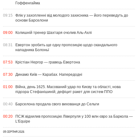
Гоффенгайма
09:15
Флік у захопленні від молодого захисника — його переведуть до
основи Барселони
09:00
Колишній тренер Шахтаря очолив Аль-Ахлі
08:31
Евертон зробить ще одну пропозицію щодо скандального
нападника Болоньї
07:53
Крістіан Нергор — гравець Евертона
07:30
Динамо Київ — Карабах. Напередодні
01:00
Війна, день 1625. Масований удар по Києву та області, нова
підозра Стефанішиній, дефіцит ракет для систем ППО
00:40
Барселона продала свого вихованця до Сельти
00:20
ПСЖ відхилив пропозицію Ліверпуля у 100 млн євро за Баркола —
L'Equipe
05 СЕРПНЯ 2026