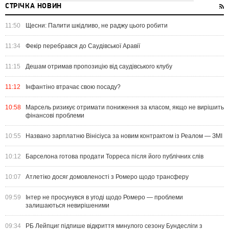
СТРІЧКА НОВИН
11:50
Щесни: Палити шкідливо, не раджу цього робити
11:34
Фекір перебрався до Саудівської Аравії
11:15
Дешам отримав пропозицію від саудівського клубу
11:12
Інфантіно втрачає свою посаду?
10:58
Марсель ризикує отримати пониження за класом, якщо не вирішить
фінансові проблеми
10:55
Названо зарплатню Вінісіуса за новим контрактом із Реалом — ЗМІ
10:12
Барселона готова продати Торреса після його публічних слів
10:07
Атлетіко досяг домовленості з Ромеро щодо трансферу
09:59
Інтер не просунувся в угоді щодо Ромеро — проблеми
залишаються невирішеними
09:34
РБ Лейпциг підпише відкриття минулого сезону Бундесліги з