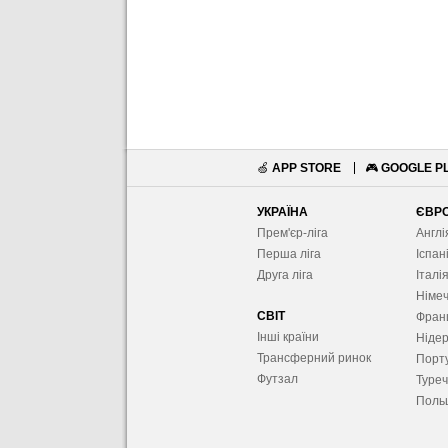
🍏
APP STORE
🎮
GOOGLE P
УКРАЇНА
ЄВР
Прем'єр-ліга
Англі
Перша ліга
Іспан
Друга ліга
Італі
Німе
СВІТ
Фран
Інші країни
Ніде
Трансферний ринок
Порту
Футзал
Туре
Поль