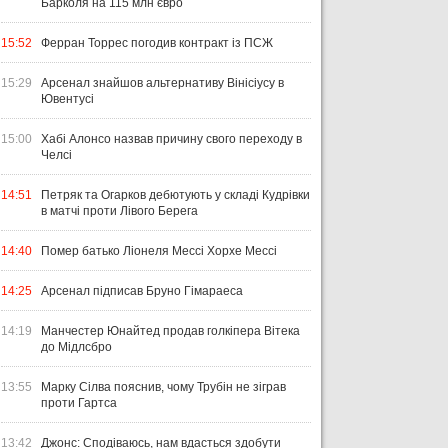
Барколя на 115 млн євро
15:52
Ферран Торрес погодив контракт із ПСЖ
15:29
Арсенал знайшов альтернативу Вінісіусу в
Ювентусі
15:00
Хабі Алонсо назвав причину свого переходу в
Челсі
14:51
Петряк та Огарков дебютують у складі Кудрівки
в матчі проти Лівого Берега
14:40
Помер батько Ліонеля Мессі Хорхе Мессі
14:25
Арсенал підписав Бруно Гімараеса
14:19
Манчестер Юнайтед продав голкіпера Вітека
до Мідлсбро
13:55
Марку Сілва пояснив, чому Трубін не зіграв
проти Гартса
13:42
Джонс: Сподіваюсь, нам вдасться здобути