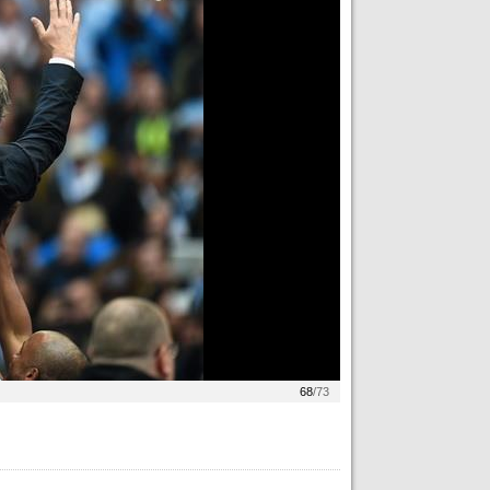
68
/73