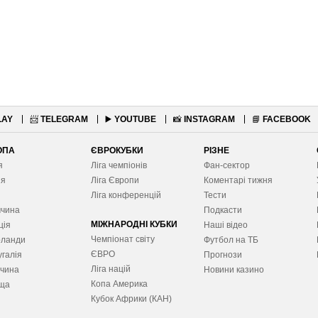
LAY
📨
TELEGRAM
▶️
YOUTUBE
📸
INSTAGRAM
📘
FACEBOOK
ОПА
ЄВРОКУБКИ
РІЗНЕ
я
Ліга чемпіонів
Фан-сектор
ія
Ліга Європ
и
Коментарі тижня
я
Ліга конференцій
Тести
ччина
Подкасти
МІЖНАРОДНІ КУБКИ
ція
Наші відео
Чемпіонат світу
рланди
Футбол на ТБ
ЄВРО
галія
Прогнози
Ліга націй
ччина
Новини казино
Копа Америка
ща
Кубок Африки (КАН)