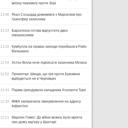
виїзну перемогу проти Зорі
13:36
Реал Сосьєдад домовився з Марселем про
трансфер захисника
13:24
Барселона готова відпустити двох
півзахисників
13:16
Кумбулла на правах оренди перейшов в Райо
Вальєкано
12:54
Астон Вілла хоче підписати захисника Мілана
12:52
Прокопчук: Шкода, що гра проти Буковини
відбудеться не в Чернівцях
12:43
Парма орендувала нападника Аталанти Туре
12:34
ФІФА заперечила звинувачення на адресу
Інфантіно
12:21
Марлон Гомес: До війни можна було мріяти
про довгу кар'єру у Шахтарі