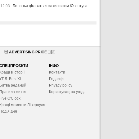
12:03
Болонья цікавиться захисником Ювентуса
🦉
ADVERTISING PRICE
🇺🇦
СПЕЦПРОЄКТИ
ІНФО
Кращі в історії
Контакти
УПЛ. Best XІ
Редакція
Битва редакцій
Privacy policy
Правила життя
Користувацька угода
Five O'Clock
Кращі моменти Ліверпуля
Подія дня