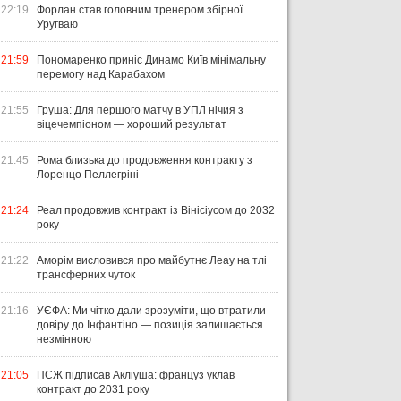
22:19
Форлан став головним тренером збірної
Уругваю
21:59
Пономаренко приніс Динамо Київ мінімальну
перемогу над Карабахом
21:55
Груша: Для першого матчу в УПЛ нічия з
віцечемпіоном — хороший результат
21:45
Рома близька до продовження контракту з
Лоренцо Пеллегріні
21:24
Реал продовжив контракт із Вінісіусом до 2032
року
21:22
Аморім висловився про майбутнє Леау на тлі
трансферних чуток
21:16
УЄФА: Ми чітко дали зрозуміти, що втратили
довіру до Інфантіно — позиція залишається
незмінною
21:05
ПСЖ підписав Акліуша: француз уклав
контракт до 2031 року