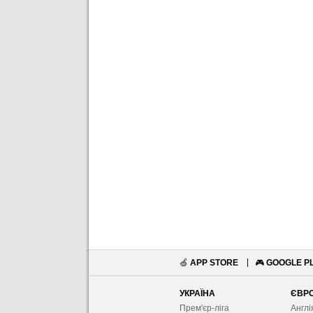
🍏
APP STORE
🎮
GOOGLE P
УКРАЇНА
ЄВР
Прем'єр-ліга
Англі