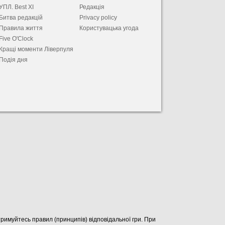
УПЛ. Best XІ
Редакція
Битва редакцій
Privacy policy
Правила життя
Користувацька угода
Five O'Clock
Кращі моменти Ліверпуля
Подія дня
отримуйтесь правил (принципів) відповідальної гри. При