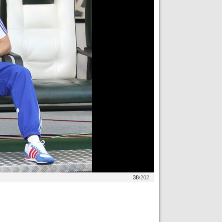
38
/202