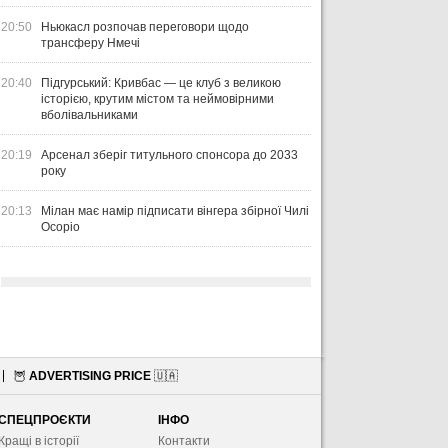
20:50
Ньюкасл розпочав переговори щодо
трансферу Нмечі
20:40
Підгурський: Кривбас — це клуб з великою
історією, крутим містом та неймовірними
вболівальниками
20:19
Арсенал зберіг титульного спонсора до 2033
року
20:13
Мілан має намір підписати вінгера збірної Чилі
Осоріо
🦉
ADVERTISING PRICE
🇺🇦
СПЕЦПРОЄКТИ
ІНФО
Кращі в історії
Контакти