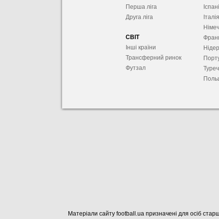
Перша ліга
Іспан
Друга ліга
Італі
Німе
СВІТ
Фран
Інші країни
Ніде
Трансферний ринок
Порту
Футзал
Туре
Поль
Матеріали сайту football.ua призначені для осіб старш