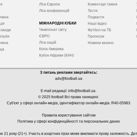
ія
Ліга Європ
и
Коментарі тижня
я
Ліга конференцій
Тести
ччина
Подкасти
МІЖНАРОДНІ КУБКИ
ція
Наші відео
Чемпіонат світу
рланди
Футбол на ТБ
ЄВРО
галія
Прогнози
Ліга націй
ччина
Новини казино
Копа Америка
ща
Кубок Африки (КАН)
З питань реклами звертайтесь:
adv@football.ua
E-mail редакції:
info@football.ua
.
© 2025 football Всі права захищені.
Суб'єкт у сфері онлайн-медіа, і
дентифікатор онлайн-медіа: R40-05983
Правила користування сайтом
Політика у сфері конфіденційності та персональних даних
е 21 року (21+). Участь в азартних іграх може викликати ігрову залежність. Д