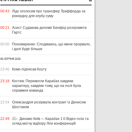
СТРІЧКА НОВИН
00:43
Лідс оголосив про трансфер Траффорда за
рекордну для клубу суму
00:21
Асист Судакова допоміг Бенфіці розгромити
Гартс
00:00
Пономаренко: Сподіваюсь, що мене прорвало,
і далі буде більше
06 СЕРПНЯ 2026
23:40
Комо підписав Коуту
23:18
Костюк: Перемогли Карабах завдяки
характеру, завдяки тому, що на полі була
справжня команда
22:54
Олександрія розірвала контракт із Денисом
Шостаком
22:49
Динамо Київ — Карабах 1:0 Відео гола та
огляд матчу відбору Ліги конференцій