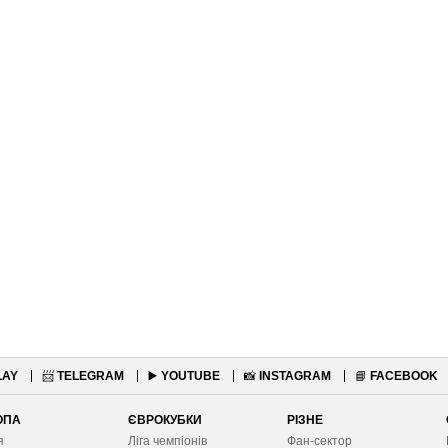
LAY
📨
TELEGRAM
▶️
YOUTUBE
📸
INSTAGRAM
📘
FACEBOOK
ОПА
ЄВРОКУБКИ
РІЗНЕ
я
Ліга чемпіонів
Фан-сектор