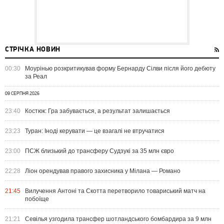
СТРІЧКА НОВИН
00:30
Моурінью розкритикував форму Бернарду Сілви після його дебюту
за Реал
09 СЕРПНЯ 2026
23:40
Костюк: Гра забувається, а результат залишається
23:23
Туран: Іноді керувати — це взагалі не втручатися
23:00
ПСЖ близький до трансферу Судзукі за 35 млн євро
22:28
Ліон орендував правого захисника у Мілана — Романо
21:45
Вилучення Антоні та Скотта перетворило товариський матч на
побоїще
21:21
Севілья узгодила трансфер шотландського бомбардира за 9 млн