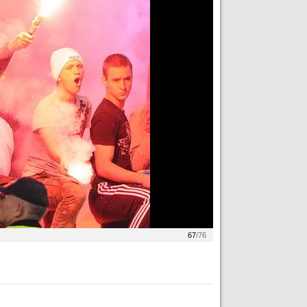
67
/76