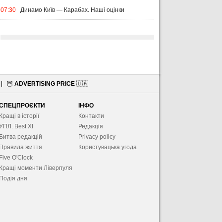
07:30
Динамо Київ — Карабах. Наші оцінки
🦉
ADVERTISING PRICE
🇺🇦
СПЕЦПРОЄКТИ
ІНФО
Кращі в історії
Контакти
УПЛ. Best XІ
Редакція
Битва редакцій
Privacy policy
Правила життя
Користувацька угода
Five O'Clock
Кращі моменти Ліверпуля
Подія дня