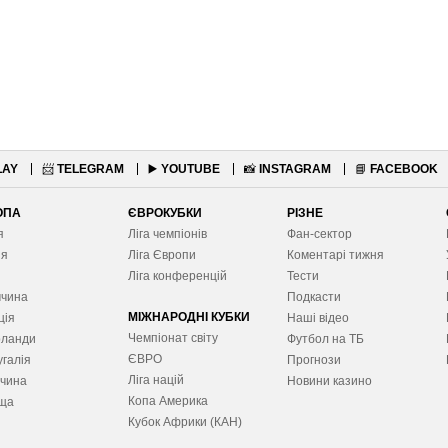
LAY
📨
TELEGRAM
▶️
YOUTUBE
📸
INSTAGRAM
📘
FACEBOOK
ОПА
ЄВРОКУБКИ
РІЗНЕ
я
Ліга чемпіонів
Фан-сектор
ія
Ліга Європ
и
Коментарі тижня
я
Ліга конференцій
Тести
ччина
Подкасти
МІЖНАРОДНІ КУБКИ
ція
Наші відео
Чемпіонат світу
рланди
Футбол на ТБ
ЄВРО
галія
Прогнози
Ліга націй
ччина
Новини казино
Копа Америка
ща
Кубок Африки (КАН)