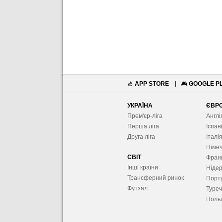
🍏
APP STORE
🎮
GOOGLE P
УКРАЇНА
ЄВР
Прем'єр-ліга
Англі
Перша ліга
Іспан
Друга ліга
Італі
Німе
СВІТ
Фран
Інші країни
Ніде
Трансферний ринок
Порту
Футзал
Туре
Поль