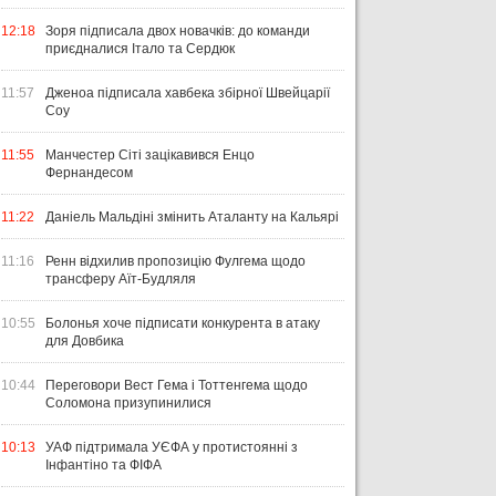
12:18
Зоря підписала двох новачків: до команди
приєдналися Італо та Сердюк
11:57
Дженоа підписала хавбека збірної Швейцарії
Соу
11:55
Манчестер Сіті зацікавився Енцо
Фернандесом
11:22
Даніель Мальдіні змінить Аталанту на Кальярі
11:16
Ренн відхилив пропозицію Фулгема щодо
трансферу Аїт-Будляля
10:55
Болонья хоче підписати конкурента в атаку
для Довбика
10:44
Переговори Вест Гема і Тоттенгема щодо
Соломона призупинилися
10:13
УАФ підтримала УЄФА у протистоянні з
Інфантіно та ФІФА