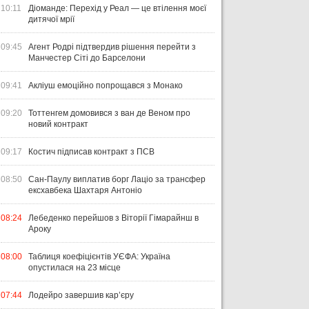
10:11
Діоманде: Перехід у Реал — це втілення моєї
дитячої мрії
09:45
Агент Родрі підтвердив рішення перейти з
Манчестер Сіті до Барселони
09:41
Акліуш емоційно попрощався з Монако
09:20
Тоттенгем домовився з ван де Веном про
новий контракт
09:17
Костич підписав контракт з ПСВ
08:50
Сан-Паулу виплатив борг Лаціо за трансфер
ексхавбека Шахтаря Антоніо
08:24
Лебеденко перейшов з Віторії Гімарайнш в
Ароку
08:00
Таблиця коефіцієнтів УЄФА: Україна
опустилася на 23 місце
07:44
Лодейро завершив кар’єру