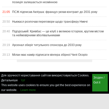
позиція залишається незмінною
21:05
ПСЖ підписав Акліуша: француз уклав контракт до 2031 року
20:50
Ньюкасл розпочав переговори щодо трансферу Нмечі
20:40
Підгурський: Кривбас — це клуб з великою історією, крутим містом
та неймовірними вболівальниками
20:19
Арсенал зберіг титульного спонсора до 2033 року
20:13
Мілан має намір підписати вінгера збірної Чилі Осоріо
Для зручності користування сайтом використовуються Cookies.
Згоден /
Детальніше
тут
Got it
This website uses cookies to ensure you get the best experience on
our website.
Learn more