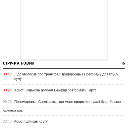
СТРІЧКА НОВИН
00:43
Лідс оголосив про трансфер Траффорда за рекордну для клубу
суму
00:21
Асист Судакова допоміг Бенфіці розгромити Гартс
00:00
Пономаренко: Сподіваюсь, що мене прорвало, і далі буде більше
06 СЕРПНЯ 2026
23:40
Комо підписав Коуту