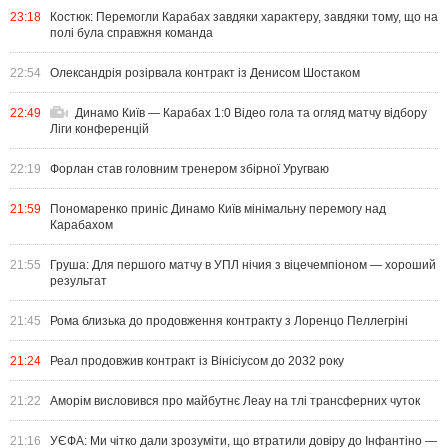
23:18
Костюк: Перемогли Карабах завдяки характеру, завдяки тому, що на
полі була справжня команда
22:54
Олександрія розірвала контракт із Денисом Шостаком
22:49
Динамо Київ — Карабах 1:0 Відео гола та огляд матчу відбору
Ліги конференцій
22:19
Форлан став головним тренером збірної Уругваю
21:59
Пономаренко приніс Динамо Київ мінімальну перемогу над
Карабахом
21:55
Груша: Для першого матчу в УПЛ нічия з віцечемпіоном — хороший
результат
21:45
Рома близька до продовження контракту з Лоренцо Пеллегріні
21:24
Реал продовжив контракт із Вінісіусом до 2032 року
21:22
Аморім висловився про майбутнє Леау на тлі трансферних чуток
21:16
УЄФА: Ми чітко дали зрозуміти, що втратили довіру до Інфантіно —