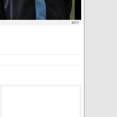
12
/29