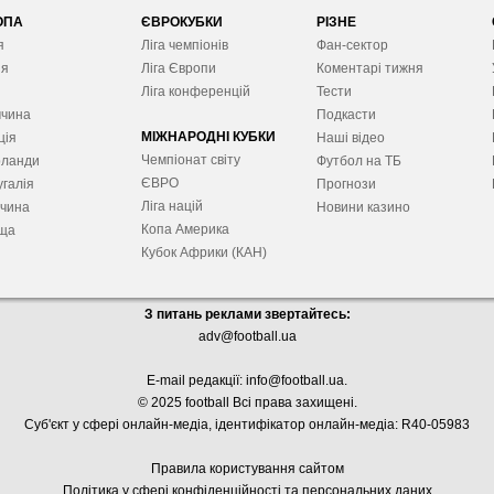
ОПА
ЄВРОКУБКИ
РІЗНЕ
я
Ліга чемпіонів
Фан-сектор
ія
Ліга Європ
и
Коментарі тижня
я
Ліга конференцій
Тести
ччина
Подкасти
МІЖНАРОДНІ КУБКИ
ція
Наші відео
Чемпіонат світу
рланди
Футбол на ТБ
ЄВРО
галія
Прогнози
Ліга націй
ччина
Новини казино
Копа Америка
ща
Кубок Африки (КАН)
З питань реклами звертайтесь:
adv@football.ua
E-mail редакції:
info@football.ua
.
© 2025 football Всі права захищені.
Суб'єкт у сфері онлайн-медіа, і
дентифікатор онлайн-медіа: R40-05983
Правила користування сайтом
Політика у сфері конфіденційності та персональних даних