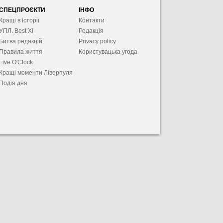
СПЕЦПРОЄКТИ
ІНФО
Кращі в історії
Контакти
УПЛ. Best XІ
Редакція
Битва редакцій
Privacy policy
Правила життя
Користувацька угода
Five O'Clock
Кращі моменти Ліверпуля
Подія дня