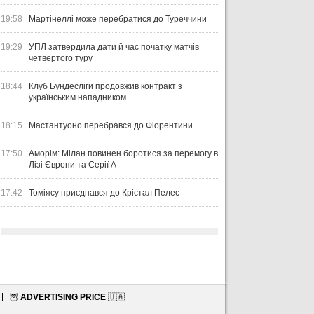
19:58
Мартінеллі може перебратися до Туреччини
19:29
УПЛ затвердила дати й час початку матчів
четвертого туру
18:44
Клуб Бундесліги продовжив контракт з
українським нападником
18:15
Мастантуоно перебрався до Фіорентини
17:50
Аморім: Мілан повинен боротися за перемогу в
Лізі Європи та Серії А
17:42
Томіясу приєднався до Крістал Пелес
🦉
ADVERTISING PRICE
🇺🇦