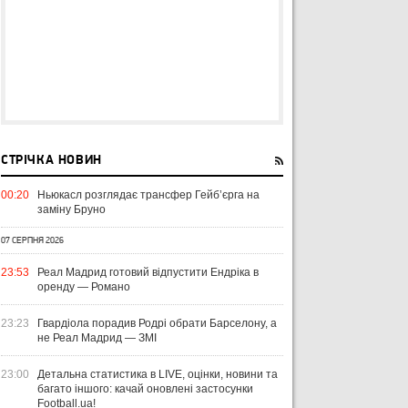
СТРІЧКА НОВИН
00:20
Ньюкасл розглядає трансфер Гейб’єрга на
заміну Бруно
07 СЕРПНЯ 2026
23:53
Реал Мадрид готовий відпустити Ендріка в
оренду — Романо
23:23
Гвардіола порадив Родрі обрати Барселону, а
не Реал Мадрид — ЗМІ
23:00
Детальна статистика в LIVE, оцінки, новини та
багато іншого: качай оновлені застосунки
Football.ua!