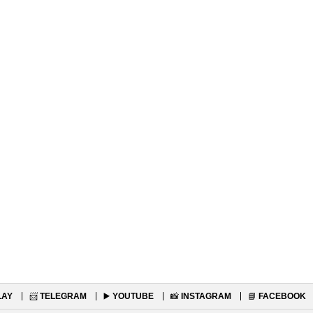
LAY
📨
TELEGRAM
▶️
YOUTUBE
📸
INSTAGRAM
📘
FACEBOOK