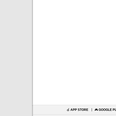
🍏
APP STORE
🎮
GOOGLE P