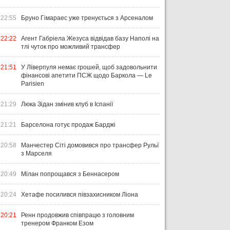
22:55
Бруно Гімараес уже тренується з Арсеналом
22:22
Агент Габріела Жезуса відвідав базу Наполі на
тлі чуток про можливий трансфер
21:51
У Ліверпуля немає грошей, щоб задовольнити
фінансові апетити ПСЖ щодо Баркола — Le
Parisien
21:29
Люка Зідан змінив клуб в Іспанії
21:21
Барселона готує продаж Барджі
20:58
Манчестер Сіті домовився про трансфер Рульї
з Марселя
20:49
Мілан попрощався з Беннасером
20:24
Хетафе посилився півзахисником Ліона
20:21
Ренн продовжив співпрацю з головним
тренером Франком Езом