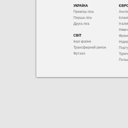
УКРАЇНА
ЄВР
Прем'єр-ліга
Англі
Перша ліга
Іспан
Друга ліга
Італі
Німе
СВІТ
Фран
Інші країни
Ніде
Трансферний ринок
Порту
Футзал
Туре
Поль