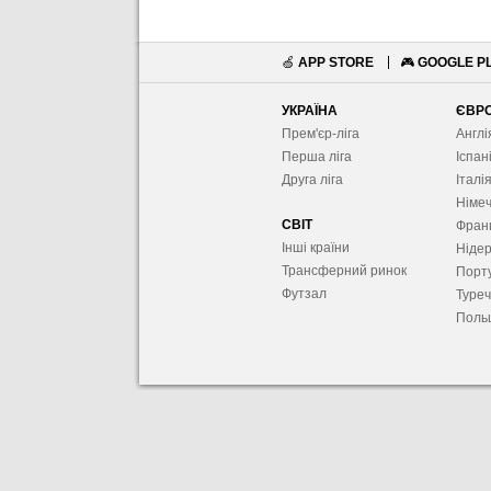
🍏
APP STORE
🎮
GOOGLE P
УКРАЇНА
ЄВР
Прем'єр-ліга
Англі
Перша ліга
Іспан
Друга ліга
Італі
Німе
СВІТ
Фран
Інші країни
Ніде
Трансферний ринок
Порту
Футзал
Туре
Поль