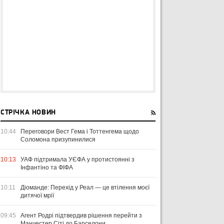
СТРІЧКА НОВИН
10:44
Переговори Вест Гема і Тоттенгема щодо
Соломона призупинилися
10:13
УАФ підтримала УЄФА у протистоянні з
Інфантіно та ФІФА
10:11
Діоманде: Перехід у Реал — це втілення моєї
дитячої мрії
09:45
Агент Родрі підтвердив рішення перейти з
Манчестер Сіті до Барселони