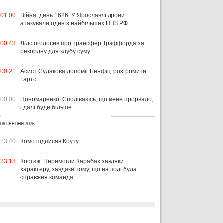
01:00
Війна, день 1626. У Ярославлі дрони
атакували один з найбільших НПЗ РФ
00:43
Лідс оголосив про трансфер Траффорда за
рекордну для клубу суму
00:21
Асист Судакова допоміг Бенфіці розгромити
Гартс
00:00
Пономаренко: Сподіваюсь, що мене прорвало,
і далі буде більше
06 СЕРПНЯ 2026
23:40
Комо підписав Коуту
23:18
Костюк: Перемогли Карабах завдяки
характеру, завдяки тому, що на полі була
справжня команда