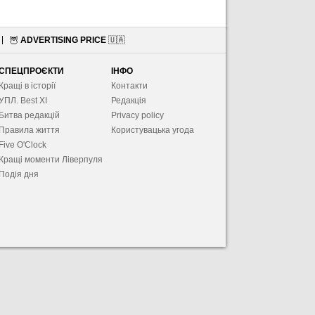
🦉
ADVERTISING PRICE
🇺🇦
СПЕЦПРОЄКТИ
ІНФО
Кращі в історії
Контакти
УПЛ. Best XІ
Редакція
Битва редакцій
Privacy policy
Правила життя
Користувацька угода
Five O'Clock
Кращі моменти Ліверпуля
Подія дня