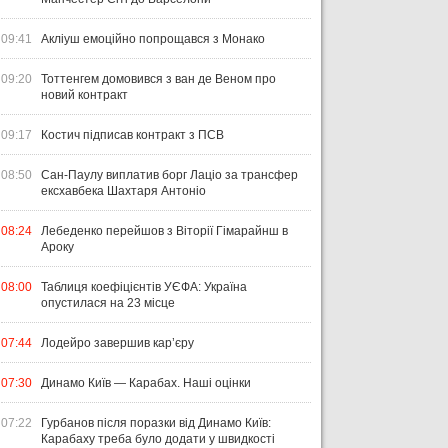
09:41
Акліуш емоційно попрощався з Монако
09:20
Тоттенгем домовився з ван де Веном про
новий контракт
09:17
Костич підписав контракт з ПСВ
08:50
Сан-Паулу виплатив борг Лаціо за трансфер
ексхавбека Шахтаря Антоніо
08:24
Лебеденко перейшов з Віторії Гімарайнш в
Ароку
08:00
Таблиця коефіцієнтів УЄФА: Україна
опустилася на 23 місце
07:44
Лодейро завершив кар’єру
07:30
Динамо Київ — Карабах. Наші оцінки
07:22
Гурбанов після поразки від Динамо Київ:
Карабаху треба було додати у швидкості