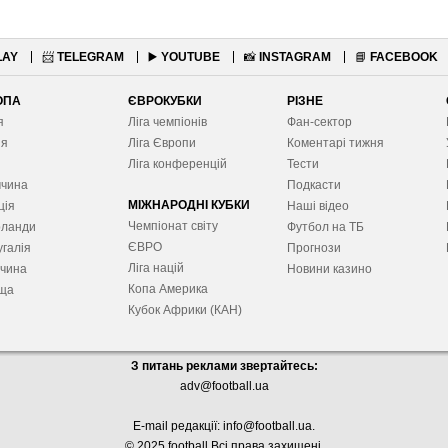
LAY
📨
TELEGRAM
▶️
YOUTUBE
📸
INSTAGRAM
📘
FACEBOOK
ОПА
ЄВРОКУБКИ
РІЗНЕ
я
Ліга чемпіонів
Фан-сектор
ія
Ліга Європ
и
Коментарі тижня
я
Ліга конференцій
Тести
ччина
Подкасти
МІЖНАРОДНІ КУБКИ
ція
Наші відео
Чемпіонат світу
рланди
Футбол на ТБ
ЄВРО
галія
Прогнози
Ліга націй
ччина
Новини казино
Копа Америка
ща
Кубок Африки (КАН)
З питань реклами звертайтесь:
adv@football.ua
E-mail редакції:
info@football.ua
.
© 2025 football Всі права захищені.