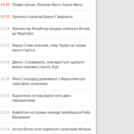
14:40
Помер батько Ліонеля Мессі Хорхе Мессі
14:25
Арсенал підписав Бруно Гімараеса
14:19
Манчестер Юнайтед продав голкіпера Вітека
до Мідлсбро
13:55
Марку Сілва пояснив, чому Трубін не зіграв
проти Гартса
13:42
Джонс: Сподіваюсь, нам вдасться здобути
виїзну перемогу проти Зорі
13:36
Реал Сосьєдад домовився з Марселем про
трансфер захисника
13:24
Барселона готова відпустити двох
півзахисників
13:16
Кумбулла на правах оренди перейшов в Райо
Вальєкано
12:54
Астон Вілла хоче підписати захисника Мілана