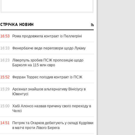
СТРІЧКА НОВИН
16:53
Рома продовжила контракт із Пеллегріні
16:33
Фенербахче веде переговори щодо Лукаку
16:23
Ліверпуль зробив ПСЖ пропозицію щодо
Барколя на 115 млн євро
15:52
Ферран Торрес погодив контракт із ПСЖ
15:29
Арсенал знайшов альтернативу Вінісіусу в
Ювентусі
15:00
Хабі Алонсо назвав причину свого переходу в
Челсі
14:51
Петряк та Огарков дебютують у складі Кудрівки
в матчі проти Лівого Берега