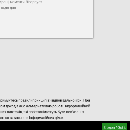
Кращі моменти Ліверпуля
Подія дня
отримуйтесь правил (принципів) відповідальної гри. При
елом доходів або альтернативою роботі. Інформаційний
нших платежів, які пов’язані/можуть бути пов’язані з
уються виключно в інформаційних цілях.
Згоден / Got it