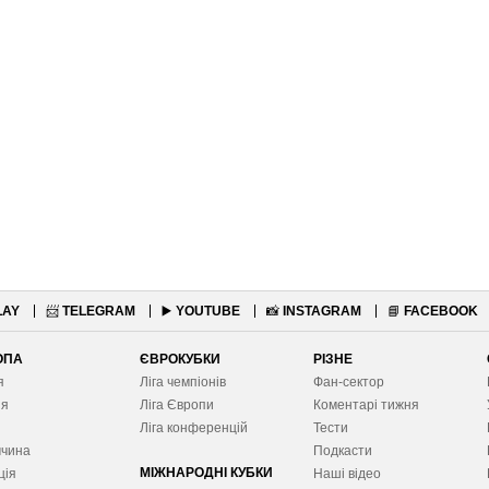
LAY
📨
TELEGRAM
▶️
YOUTUBE
📸
INSTAGRAM
📘
FACEBOOK
ОПА
ЄВРОКУБКИ
РІЗНЕ
я
Ліга чемпіонів
Фан-сектор
ія
Ліга Європ
и
Коментарі тижня
я
Ліга конференцій
Тести
ччина
Подкасти
МІЖНАРОДНІ КУБКИ
ція
Наші відео