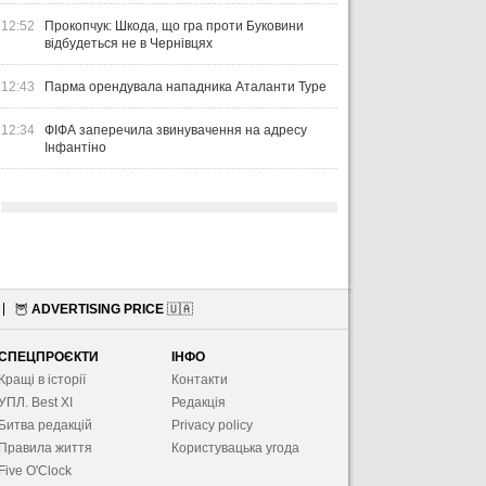
12:52
Прокопчук: Шкода, що гра проти Буковини
відбудеться не в Чернівцях
12:43
Парма орендувала нападника Аталанти Туре
12:34
ФІФА заперечила звинувачення на адресу
Інфантіно
🦉
ADVERTISING PRICE
🇺🇦
СПЕЦПРОЄКТИ
ІНФО
Кращі в історії
Контакти
УПЛ. Best XІ
Редакція
Битва редакцій
Privacy policy
Правила життя
Користувацька угода
Five O'Clock