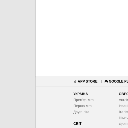
🍏
APP STORE
🎮
GOOGLE P
УКРАЇНА
ЄВР
Прем'єр-ліга
Англі
Перша ліга
Іспан
Друга ліга
Італі
Німе
СВІТ
Фран