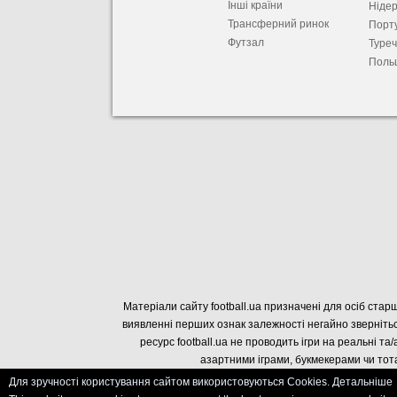
Інші країни
Ніде
Трансферний ринок
Порту
Футзал
Туре
Поль
Матеріали сайту football.ua призначені для осіб старш
виявленні перших ознак залежності негайно звернітьс
ресурс football.ua не проводить ігри на реальні та/
азартними іграми, букмекерами чи тота
Для зручності користування сайтом використовуються Cookies. Детальніше