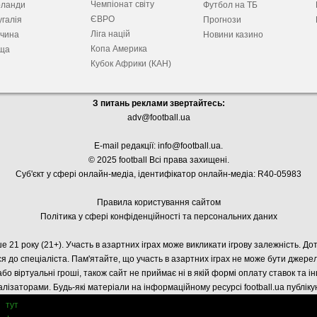
Чемпіонат світу
рланди
Футбол на ТБ
ЄВРО
галія
Прогнози
Ліга націй
ччина
Новини казино
Копа Америка
ща
Кубок Африки (КАН)
З питань реклами звертайтесь:
adv@football.ua
E-mail редакції:
info@football.ua
.
© 2025 football Всі права захищені.
Суб'єкт у сфері онлайн-медіа, і
дентифікатор онлайн-медіа: R40-05983
Правила користування сайтом
Політика у сфері конфіденційності та персональних даних
е 21 року (21+). Участь в азартних іграх може викликати ігрову залежність. Д
я до спеціаліста. Пам'ятайте, що участь в азартних іграх не може бути джер
або віртуальні гроші, також сайт не приймає ні в якій формі оплату ставок та і
лізаторами. Будь-які матеріали на інформаційному ресурсі football.ua публік
тут