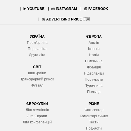
▶️
YOUTUBE
📸
INSTAGRAM
📘
FACEBOOK
🦉
ADVERTISING PRICE
🇺🇦
УКРАЇНА
ЄВРОПА
Прем'єр-ліга
Англія
Перша ліга
Іспанія
Друга ліга
Італія
Німеччина
СВІТ
Франція
Інші країни
Нідерланди
Трансферний ринок
Португалія
Футзал
Туреччина
Польща
ЄВРОКУБКИ
РІЗНЕ
Ліга чемпіонів
Фан-сектор
Ліга Європ
и
Коментарі тижня
Ліга конференцій
Тести
Подкасти