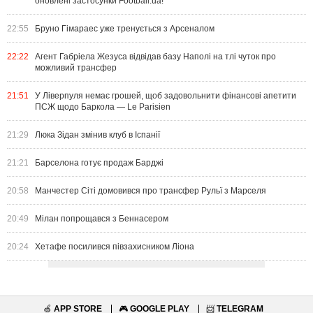
оновлені застосунки Football.ua!
22:55
Бруно Гімараес уже тренується з Арсеналом
22:22
Агент Габріела Жезуса відвідав базу Наполі на тлі чуток про
можливий трансфер
21:51
У Ліверпуля немає грошей, щоб задовольнити фінансові апетити
ПСЖ щодо Баркола — Le Parisien
21:29
Люка Зідан змінив клуб в Іспанії
21:21
Барселона готує продаж Барджі
20:58
Манчестер Сіті домовився про трансфер Рульї з Марселя
20:49
Мілан попрощався з Беннасером
20:24
Хетафе посилився півзахисником Ліона
🍏
APP STORE
🎮
GOOGLE PLAY
📨
TELEGRAM