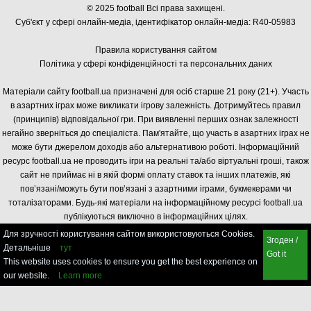
© 2025 football Всі права захищені.
Суб'єкт у сфері онлайн-медіа, і
дентифікатор онлайн-медіа: R40-05983
Правила користування сайтом
Політика у сфері конфіденційності та персональних даних
Матеріали сайту football.ua призначені для осіб старше 21 року (21+). Участь
в азартних іграх може викликати ігрову залежність. Дотримуйтесь правил
(принципів) відповідальної гри. При виявленні перших ознак залежності
негайно зверніться до спеціаліста. Пам'ятайте, що участь в азартних іграх не
може бути джерелом доходів або альтернативою роботі. Інформаційний
ресурс football.ua не проводить ігри на реальні та/або віртуальні гроші, також
сайт не приймає ні в якій формі оплату ставок та інших платежів, які
пов’язані/можуть бути пов’язані з азартними іграми, букмекерами чи
тоталізаторами. Будь-які матеріали на інформаційному ресурсі football.ua
публікуються виключно в інформаційних цілях.
Для зручності користування сайтом використовуються Cookies.
Згоден /
Детальніше
тут
Got it
This website uses cookies to ensure you get the best experience on
our website.
Learn more