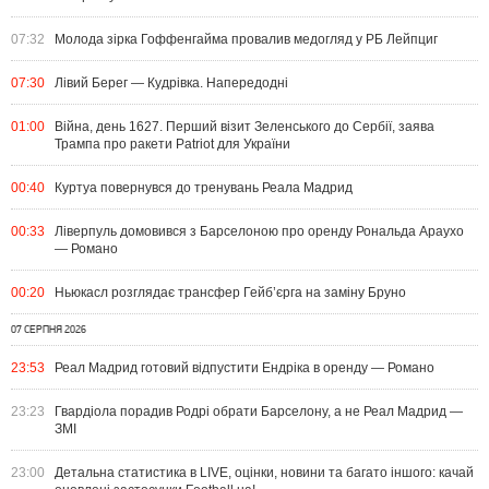
07:32
Молода зірка Гоффенгайма провалив медогляд у РБ Лейпциг
07:30
Лівий Берег — Кудрівка. Напередодні
01:00
Війна, день 1627. Перший візит Зеленського до Сербії, заява
Трампа про ракети Patriot для України
00:40
Куртуа повернувся до тренувань Реала Мадрид
00:33
Ліверпуль домовився з Барселоною про оренду Рональда Араухо
— Романо
00:20
Ньюкасл розглядає трансфер Гейб’єрга на заміну Бруно
07 СЕРПНЯ 2026
23:53
Реал Мадрид готовий відпустити Ендріка в оренду — Романо
23:23
Гвардіола порадив Родрі обрати Барселону, а не Реал Мадрид —
ЗМІ
23:00
Детальна статистика в LIVE, оцінки, новини та багато іншого: качай