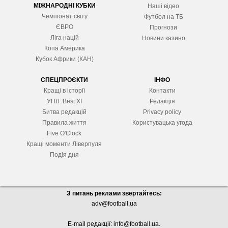
МІЖНАРОДНІ КУБКИ
Наші відео
Чемпіонат світу
Футбол на ТБ
ЄВРО
Прогнози
Ліга націй
Новини казино
Копа Америка
Кубок Африки (КАН)
СПЕЦПРОЄКТИ
ІНФО
Кращі в історії
Контакти
УПЛ. Best XІ
Редакція
Битва редакцій
Privacy policy
Правила життя
Користувацька угода
Five O'Clock
Кращі моменти Ліверпуля
Подія дня
З питань реклами звертайтесь:
adv@football.ua
E-mail редакції:
info@football.ua
.