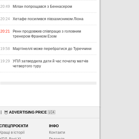
20:49
Мілан попрощався з Беннасером
20:24
Хетафе посилився півзахисником Ліона
20:21
Ренн продовжив співпрацю з головним
тренером Франком Езом
19:58
Мартінеллі може перебратися до Туреччини
19:29
УПЛ затвердила дати й час початку матчів
четвертого туру
🦉
ADVERTISING PRICE
🇺🇦
СПЕЦПРОЄКТИ
ІНФО
Кращі в історії
Контакти