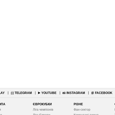
LAY
📨
TELEGRAM
▶️
YOUTUBE
📸
INSTAGRAM
📘
FACEBOOK
ОПА
ЄВРОКУБКИ
РІЗНЕ
я
Ліга чемпіонів
Фан-сектор