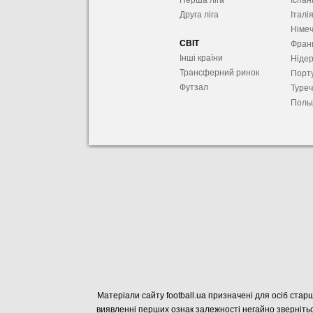
Перша ліга
Іспан
Друга ліга
Італі
Німе
СВІТ
Фран
Інші країни
Ніде
Трансферний ринок
Порту
Футзал
Туре
Поль
Матеріали сайту football.ua призначені для осіб старш
виявленні перших ознак залежності негайно звернітьс