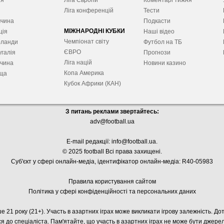
ія
Ліга Європ
и
Коментарі тижня
я
Ліга конференцій
Тести
ччина
Подкасти
МІЖНАРОДНІ КУБКИ
ція
Наші відео
Чемпіонат світу
рланди
Футбол на ТБ
ЄВРО
галія
Прогнози
Ліга націй
ччина
Новини казино
Копа Америка
ща
Кубок Африки (КАН)
З питань реклами звертайтесь:
adv@football.ua
E-mail редакції:
info@football.ua
.
© 2025 football Всі права захищені.
Суб'єкт у сфері онлайн-медіа, і
дентифікатор онлайн-медіа: R40-05983
Правила користування сайтом
Політика у сфері конфіденційності та персональних даних
е 21 року (21+). Участь в азартних іграх може викликати ігрову залежність. Д
я до спеціаліста. Пам'ятайте, що участь в азартних іграх не може бути джер