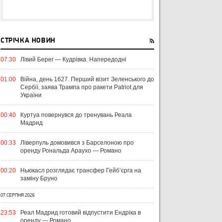
СТРІЧКА НОВИН
07:30
Лівий Берег — Кудрівка. Напередодні
01:00
Війна, день 1627. Перший візит Зеленського до
Сербії, заява Трампа про ракети Patriot для
України
00:40
Куртуа повернувся до тренувань Реала
Мадрид
00:33
Ліверпуль домовився з Барселоною про
оренду Рональда Араухо — Романо
00:20
Ньюкасл розглядає трансфер Гейб’єрга на
заміну Бруно
07 СЕРПНЯ 2026
23:53
Реал Мадрид готовий відпустити Ендріка в
оренду — Романо