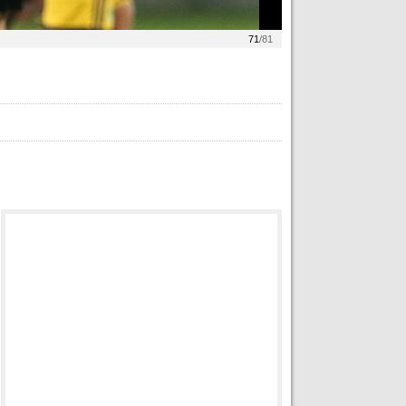
71
/81