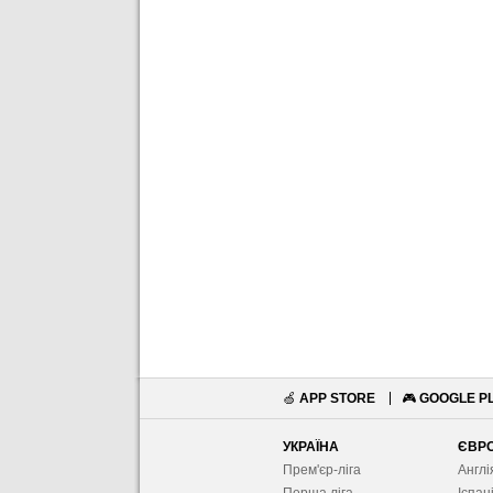
🍏
APP STORE
🎮
GOOGLE P
УКРАЇНА
ЄВР
Прем'єр-ліга
Англі