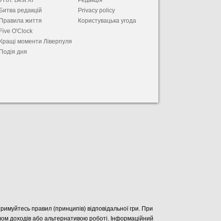
УПЛ. Best XІ
Редакція
Битва редакцій
Privacy policy
Правила життя
Користувацька угода
Five O'Clock
Кращі моменти Ліверпуля
Подія дня
отримуйтесь правил (принципів) відповідальної гри. При
елом доходів або альтернативою роботі. Інформаційний