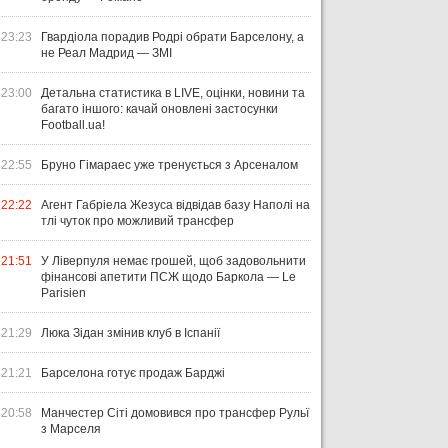
23:23
Гвардіола порадив Родрі обрати Барселону, а
не Реал Мадрид — ЗМІ
23:00
Детальна статистика в LIVE, оцінки, новини та
багато іншого: качай оновлені застосунки
Football.ua!
22:55
Бруно Гімараес уже тренується з Арсеналом
22:22
Агент Габріела Жезуса відвідав базу Наполі на
тлі чуток про можливий трансфер
21:51
У Ліверпуля немає грошей, щоб задовольнити
фінансові апетити ПСЖ щодо Баркола — Le
Parisien
21:29
Люка Зідан змінив клуб в Іспанії
21:21
Барселона готує продаж Барджі
20:58
Манчестер Сіті домовився про трансфер Рульї
з Марселя