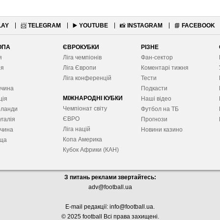
LAY
📨
TELEGRAM
▶️
YOUTUBE
📸
INSTAGRAM
📘
FACEBOOK
ОПА
ЄВРОКУБКИ
РІЗНЕ
я
Ліга чемпіонів
Фан-сектор
ія
Ліга Європ
и
Коментарі тижня
я
Ліга конференцій
Тести
ччина
Подкасти
МІЖНАРОДНІ КУБКИ
ція
Наші відео
Чемпіонат світу
рланди
Футбол на ТБ
ЄВРО
галія
Прогнози
Ліга націй
ччина
Новини казино
Копа Америка
ща
Кубок Африки (КАН)
З питань реклами звертайтесь:
adv@football.ua
E-mail редакції:
info@football.ua
.
© 2025 football Всі права захищені.