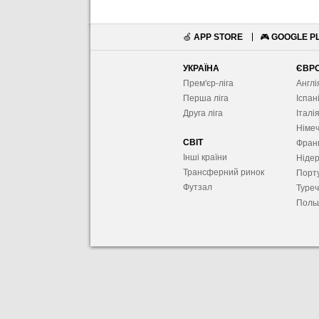
🍏
APP STORE
🎮
GOOGLE P
УКРАЇНА
ЄВР
Прем'єр-ліга
Англі
Перша ліга
Іспан
Друга ліга
Італі
Німе
СВІТ
Фран
Інші країни
Ніде
Трансферний ринок
Порту
Футзал
Туре
Поль