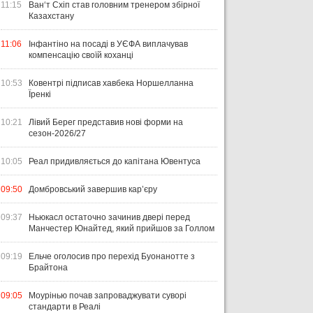
11:15
Ван‘т Схіп став головним тренером збірної
Казахстану
11:06
Інфантіно на посаді в УЄФА виплачував
компенсацію своїй коханці
10:53
Ковентрі підписав хавбека Норшелланна
Їренкі
10:21
Лівий Берег представив нові форми на
сезон-2026/27
10:05
Реал придивляється до капітана Ювентуса
09:50
Домбровський завершив кар’єру
09:37
Ньюкасл остаточно зачинив двері перед
Манчестер Юнайтед, який прийшов за Голлом
09:19
Ельче оголосив про перехід Буонанотте з
Брайтона
09:05
Моурінью почав запроваджувати суворі
стандарти в Реалі