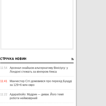
СТРІЧКА НОВИН
11:54
Арсенал знайшов альтернативу Вінісіусу: у
Лондоні стежать за вінгером Аякса
11:41
Манчестер Сіті домовився про перехід Буадді
за 129+6 млн євро
11:22
Адарабіойо: Мудрик — дивак. Його темп
роботи неймовірний