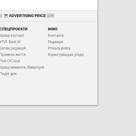
🦉
ADVERTISING PRICE
🇺🇦
СПЕЦПРОЄКТИ
ІНФО
Кращі в історії
Контакти
УПЛ. Best XІ
Редакція
Битва редакцій
Privacy policy
Правила життя
Користувацька угода
Five O'Clock
Кращі моменти Ліверпуля
Подія дня