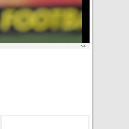
8
/31