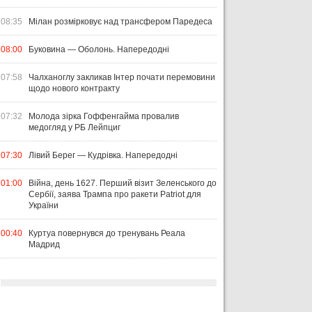
08:35
Мілан розмірковує над трансфером Паредеса
08:00
Буковина — Оболонь. Напередодні
07:58
Чалханоглу закликав Інтер почати перемовини
щодо нового контракту
07:32
Молода зірка Гоффенгайма провалив
медогляд у РБ Лейпциг
07:30
Лівий Берег — Кудрівка. Напередодні
01:00
Війна, день 1627. Перший візит Зеленського до
Сербії, заява Трампа про ракети Patriot для
України
00:40
Куртуа повернувся до тренувань Реала
Мадрид