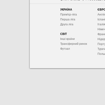
УКРАЇНА
ЄВР
Прем'єр-ліга
Англі
Перша ліга
Іспан
Друга ліга
Італі
Німе
СВІТ
Фран
Інші країни
Ніде
Трансферний ринок
Порту
Футзал
Туре
Поль