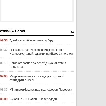
СТРІЧКА НОВИН
09:50
Домбровський завершив кар’єру
09:37
Ньюкасл остаточно зачинив двері перед
Манчестер Юнайтед, який прийшов за Голлом
09:19
Ельче оголосив про перехід Буонанотте з
Брайтона
09:05
Моурінью почав запроваджувати суворі
стандарти в Реалі
08:35
Мілан розмірковує над трансфером Паредеса
08:00
Буковина — Оболонь. Напередодні