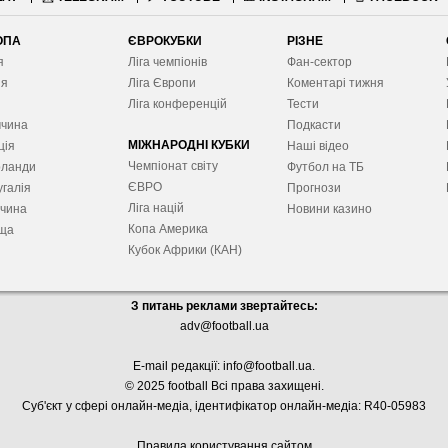
ОПА
ЄВРОКУБКИ
РІЗНЕ
я
Ліга чемпіонів
Фан-сектор
ія
Ліга Європ
и
Коментарі тижня
я
Ліга конференцій
Тести
ччина
Подкасти
МІЖНАРОДНІ КУБКИ
ція
Наші відео
Чемпіонат світу
рланди
Футбол на ТБ
ЄВРО
галія
Прогнози
Ліга націй
ччина
Новини казино
Копа Америка
ща
Кубок Африки (КАН)
З питань реклами звертайтесь:
adv@football.ua
E-mail редакції:
info@football.ua
.
© 2025 football Всі права захищені.
Суб'єкт у сфері онлайн-медіа, і
дентифікатор онлайн-медіа: R40-05983
Правила користування сайтом