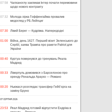
07:58
Чалханоглу закликав Інтер почати перемовини
щодо нового контракту
07:32
Молода зірка Гоффенгайма провалив
медогляд у РБ Лейпциг
07:30
Лівий Берег — Кудрівка. Напередодні
01:00
Війна, день 1627. Перший візит Зеленського до
Сербії, заява Трампа про ракети Patriot для
України
00:40
Куртуа повернувся до тренувань Реала
Мадрид
00:33
Ліверпуль домовився з Барселоною про
оренду Рональда Араухо — Романо
00:20
Ньюкасл розглядає трансфер Гейб’єрга на
заміну Бруно
07 СЕРПНЯ 2026
23:53
Реал Мадрид готовий відпустити Ендріка в