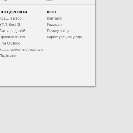
СПЕЦПРОЄКТИ
ІНФО
Кращі в історії
Контакти
УПЛ. Best XІ
Редакція
Битва редакцій
Privacy policy
Правила життя
Користувацька угода
Five O'Clock
Кращі моменти Ліверпуля
Подія дня