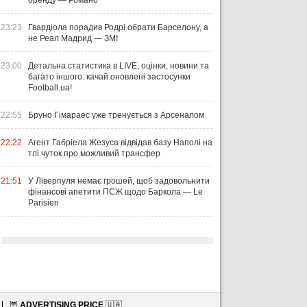
оренду — Романо
23:23
Гвардіола порадив Родрі обрати Барселону, а
не Реал Мадрид — ЗМІ
23:00
Детальна статистика в LIVE, оцінки, новини та
багато іншого: качай оновлені застосунки
Football.ua!
22:55
Бруно Гімараес уже тренується з Арсеналом
22:22
Агент Габріела Жезуса відвідав базу Наполі на
тлі чуток про можливий трансфер
21:51
У Ліверпуля немає грошей, щоб задовольнити
фінансові апетити ПСЖ щодо Баркола — Le
Parisien
🦉
ADVERTISING PRICE
🇺🇦