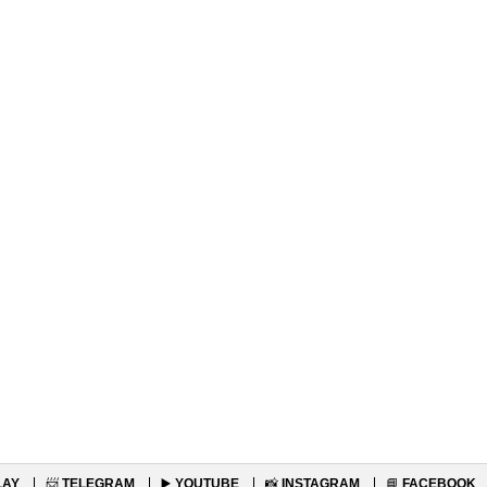
LAY
📨
TELEGRAM
▶️
YOUTUBE
📸
INSTAGRAM
📘
FACEBOOK