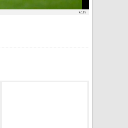
7
/115