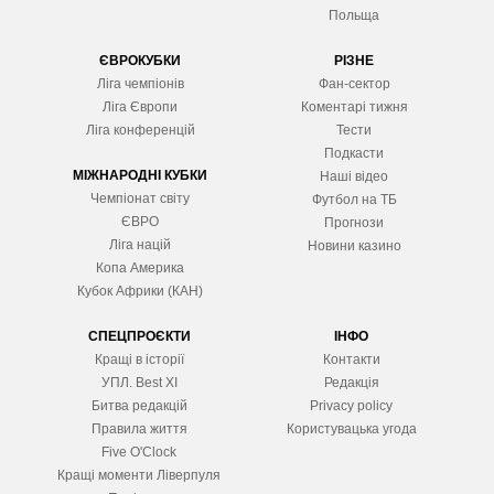
Польща
ЄВРОКУБКИ
РІЗНЕ
Ліга чемпіонів
Фан-сектор
Ліга Європ
и
Коментарі тижня
Ліга конференцій
Тести
Подкасти
МІЖНАРОДНІ КУБКИ
Наші відео
Чемпіонат світу
Футбол на ТБ
ЄВРО
Прогнози
Ліга націй
Новини казино
Копа Америка
Кубок Африки (КАН)
СПЕЦПРОЄКТИ
ІНФО
Кращі в історії
Контакти
УПЛ. Best XІ
Редакція
Битва редакцій
Privacy policy
Правила життя
Користувацька угода
Five O'Clock
Кращі моменти Ліверпуля