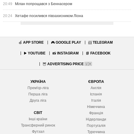
20:49
Мілан попрощався з Беннасером
20:24
Хетафе посилився півзахисником Ліона
🍏
APP STORE
🎮
GOOGLE PLAY
📨
TELEGRAM
▶️
YOUTUBE
📸
INSTAGRAM
📘
FACEBOOK
🦉
ADVERTISING PRICE
🇺🇦
УКРАЇНА
ЄВРОПА
Прем'єр-ліга
Англія
Перша ліга
Іспанія
Друга ліга
Італія
Німеччина
СВІТ
Франція
Інші країни
Нідерланди
Трансферний ринок
Португалія
Футзал
Туреччина