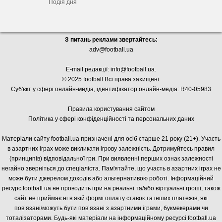
Подія дня
З питань реклами звертайтесь:
adv@football.ua
E-mail редакції:
info@football.ua
.
© 2025 football Всі права захищені.
Суб'єкт у сфері онлайн-медіа, і
дентифікатор онлайн-медіа: R40-05983
Правила користування сайтом
Політика у сфері конфіденційності та персональних даних
Матеріали сайту football.ua призначені для осіб старше 21 року (21+). Участь
в азартних іграх може викликати ігрову залежність. Дотримуйтесь правил
(принципів) відповідальної гри. При виявленні перших ознак залежності
негайно зверніться до спеціаліста. Пам'ятайте, що участь в азартних іграх не
може бути джерелом доходів або альтернативою роботі. Інформаційний
ресурс football.ua не проводить ігри на реальні та/або віртуальні гроші, також
сайт не приймає ні в якій формі оплату ставок та інших платежів, які
пов’язані/можуть бути пов’язані з азартними іграми, букмекерами чи
тоталізаторами. Будь-які матеріали на інформаційному ресурсі football.ua