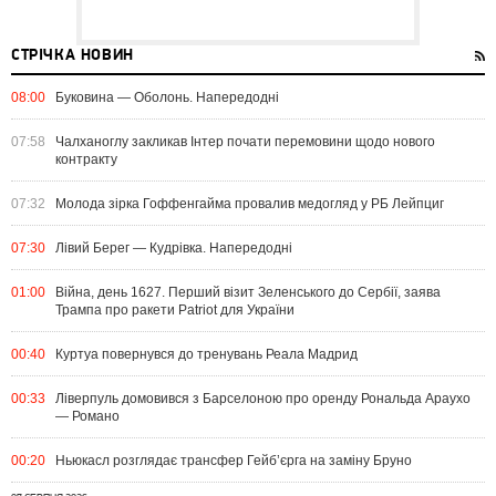
СТРІЧКА НОВИН
08:00
Буковина — Оболонь. Напередодні
07:58
Чалханоглу закликав Інтер почати перемовини щодо нового
контракту
07:32
Молода зірка Гоффенгайма провалив медогляд у РБ Лейпциг
07:30
Лівий Берег — Кудрівка. Напередодні
01:00
Війна, день 1627. Перший візит Зеленського до Сербії, заява
Трампа про ракети Patriot для України
00:40
Куртуа повернувся до тренувань Реала Мадрид
00:33
Ліверпуль домовився з Барселоною про оренду Рональда Араухо
— Романо
00:20
Ньюкасл розглядає трансфер Гейб’єрга на заміну Бруно