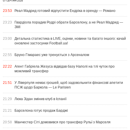
07 СЕРПНЯ 2026
23:53
Реал Мадрид готовий відпустити Ендріка в оренду — Романо
23:23
Гвардіола порадив Родрі обрати Барселону, а не Реал Мадрид —
ЗМІ
23:00
Детальна статистика в LIVE, оцінки, новини та багато іншого: качай
оновлені застосунки Football.ua!
22:55
Бруно Гімараес уже тренується з Арсеналом
22:22
Агент Габріела Жезуса відвідав базу Наполі на тлі чуток про
можливий трансфер
21:51
У Ліверпуля немає грошей, щоб задовольнити фінансові апетити
ПСЖ щодо Баркола — Le Parisien
21:29
Люка Зідан змінив клуб в Іспанії
21:21
Барселона готує продаж Барджі
20:58
Манчестер Сіті домовився про трансфер Рульї з Марселя