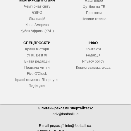
МІЖНАРОДНІ КУБКИ
Наші відео
Чемпіонат світу
Футбол на ТБ
ЄВРО
Прогнози
Ліга націй
Новини казино
Копа Америка
Кубок Африки (КАН)
СПЕЦПРОЄКТИ
ІНФО
Кращі в історії
Контакти
УПЛ. Best XІ
Редакція
Битва редакцій
Privacy policy
Правила життя
Користувацька угода
Five O'Clock
Кращі моменти Ліверпуля
Подія дня
З питань реклами звертайтесь:
adv@football.ua
E-mail редакції:
info@football.ua
.