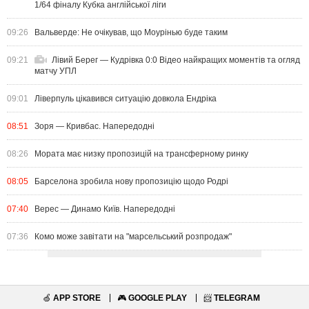
1/64 фіналу Кубка англійської ліги
09:26
Вальверде: Не очікував, що Моурінью буде таким
09:21
Лівий Берег — Кудрівка 0:0 Відео найкращих моментів та огляд
матчу УПЛ
09:01
Ліверпуль цікавився ситуацію довкола Ендріка
08:51
Зоря — Кривбас. Напередодні
08:26
Мората має низку пропозицій на трансферному ринку
08:05
Барселона зробила нову пропозицію щодо Родрі
07:40
Верес — Динамо Київ. Напередодні
07:36
Комо може завітати на "марсельський розпродаж"
🍏
APP STORE
🎮
GOOGLE PLAY
📨
TELEGRAM