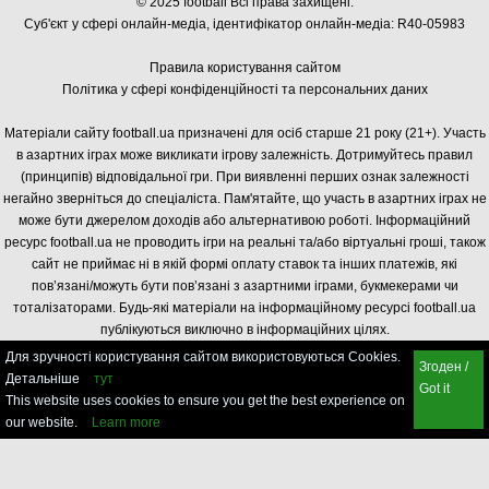
© 2025 football Всі права захищені.
Суб'єкт у сфері онлайн-медіа, і
дентифікатор онлайн-медіа: R40-05983
Правила користування сайтом
Політика у сфері конфіденційності та персональних даних
Матеріали сайту football.ua призначені для осіб старше 21 року (21+). Участь
в азартних іграх може викликати ігрову залежність. Дотримуйтесь правил
(принципів) відповідальної гри. При виявленні перших ознак залежності
негайно зверніться до спеціаліста. Пам'ятайте, що участь в азартних іграх не
може бути джерелом доходів або альтернативою роботі. Інформаційний
ресурс football.ua не проводить ігри на реальні та/або віртуальні гроші, також
сайт не приймає ні в якій формі оплату ставок та інших платежів, які
пов’язані/можуть бути пов’язані з азартними іграми, букмекерами чи
тоталізаторами. Будь-які матеріали на інформаційному ресурсі football.ua
публікуються виключно в інформаційних цілях.
Для зручності користування сайтом використовуються Cookies.
Згоден /
Детальніше
тут
Got it
This website uses cookies to ensure you get the best experience on
our website.
Learn more