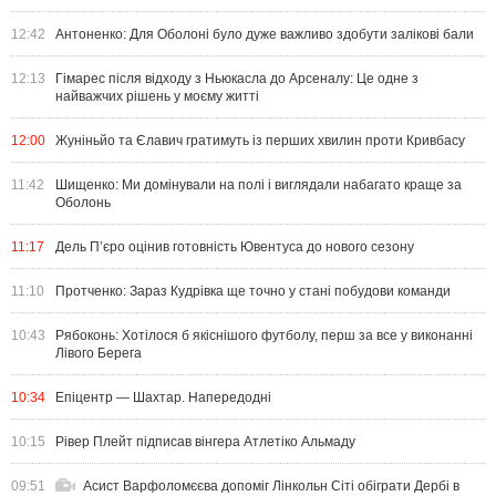
12:42
Антоненко: Для Оболоні було дуже важливо здобути залікові бали
12:13
Гімарес після відходу з Ньюкасла до Арсеналу: Це одне з
найважчих рішень у моєму житті
12:00
Жуніньйо та Єлавич гратимуть із перших хвилин проти Кривбасу
11:42
Шищенко: Ми домінували на полі і виглядали набагато краще за
Оболонь
11:17
Дель П’єро оцінив готовність Ювентуса до нового сезону
11:10
Протченко: Зараз Кудрівка ще точно у стані побудови команди
10:43
Рябоконь: Хотілося б якіснішого футболу, перш за все у виконанні
Лівого Берега
10:34
Епіцентр — Шахтар. Напередодні
10:15
Рівер Плейт підписав вінгера Атлетіко Альмаду
09:51
Асист Варфоломєєва допоміг Лінкольн Сіті обіграти Дербі в