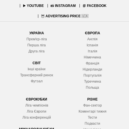
▶️
YOUTUBE
📸
INSTAGRAM
📘
FACEBOOK
🦉
ADVERTISING PRICE
🇺🇦
УКРАЇНА
ЄВРОПА
Прем'єр-ліга
Англія
Перша ліга
Іспанія
Друга ліга
Італія
Німеччина
СВІТ
Франція
Інші країни
Нідерланди
Трансферний ринок
Португалія
Футзал
Туреччина
Польща
ЄВРОКУБКИ
РІЗНЕ
Ліга чемпіонів
Фан-сектор
Ліга Європ
и
Коментарі тижня
Ліга конференцій
Тести
Подкасти