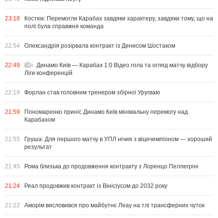
23:18
Костюк: Перемогли Карабах завдяки характеру, завдяки тому, що на
полі була справжня команда
22:54
Олександрія розірвала контракт із Денисом Шостаком
22:49
Динамо Київ — Карабах 1:0 Відео гола та огляд матчу відбору
Ліги конференцій
22:19
Форлан став головним тренером збірної Уругваю
21:59
Пономаренко приніс Динамо Київ мінімальну перемогу над
Карабахом
21:55
Груша: Для першого матчу в УПЛ нічия з віцечемпіоном — хороший
результат
21:45
Рома близька до продовження контракту з Лоренцо Пеллегріні
21:24
Реал продовжив контракт із Вінісіусом до 2032 року
21:22
Аморім висловився про майбутнє Леау на тлі трансферних чуток