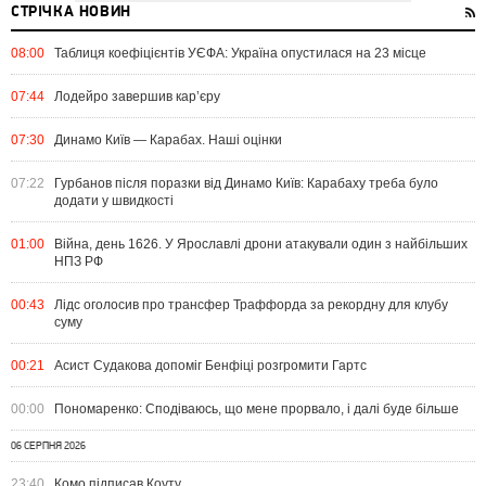
СТРІЧКА НОВИН
08:00
Таблиця коефіцієнтів УЄФА: Україна опустилася на 23 місце
07:44
Лодейро завершив кар’єру
07:30
Динамо Київ — Карабах. Наші оцінки
07:22
Гурбанов після поразки від Динамо Київ: Карабаху треба було
додати у швидкості
01:00
Війна, день 1626. У Ярославлі дрони атакували один з найбільших
НПЗ РФ
00:43
Лідс оголосив про трансфер Траффорда за рекордну для клубу
суму
00:21
Асист Судакова допоміг Бенфіці розгромити Гартс
00:00
Пономаренко: Сподіваюсь, що мене прорвало, і далі буде більше
06 СЕРПНЯ 2026
23:40
Комо підписав Коуту