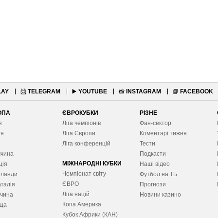
LAY
📨
TELEGRAM
▶️
YOUTUBE
📸
INSTAGRAM
📘
FACEBOOK
ОПА
ЄВРОКУБКИ
РІЗНЕ
я
Ліга чемпіонів
Фан-сектор
ія
Ліга Європ
и
Коментарі тижня
я
Ліга конференцій
Тести
ччина
Подкасти
МІЖНАРОДНІ КУБКИ
ція
Наші відео
Чемпіонат світу
рланди
Футбол на ТБ
ЄВРО
галія
Прогнози
Ліга націй
ччина
Новини казино
Копа Америка
ща
Кубок Африки (КАН)