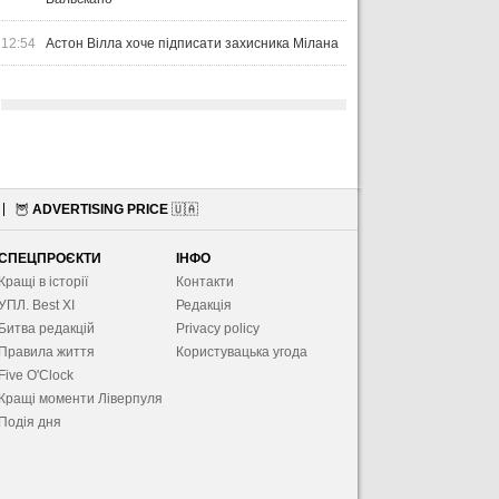
12:54
Астон Вілла хоче підписати захисника Мілана
🦉
ADVERTISING PRICE
🇺🇦
СПЕЦПРОЄКТИ
ІНФО
Кращі в історії
Контакти
УПЛ. Best XІ
Редакція
Битва редакцій
Privacy policy
Правила життя
Користувацька угода
Five O'Clock
Кращі моменти Ліверпуля
Подія дня