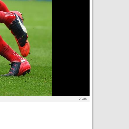
22
/88