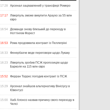
17:28
Арсенал зацікавлений у трансфері Ромеро
17:17
Ліверпуль зможе викупити Араухо за 55 млн
євро
16:54
Діоманде знову близький до переходу в
Ноттінгем Форест
16:53
Рома продовжила контракт із Пеллегріні
16:33
Фенербахче веде переговори щодо Лукаку
16:23
Ліверпуль зробив ПСЖ пропозицію щодо
Барколя на 115 млн євро
15:52
Ферран Торрес погодив контракт із ПСЖ
15:29
Арсенал знайшов альтернативу Вінісіусу в
Ювентусі
15:00
Хабі Алонсо назвав причину свого переходу в
Челсі