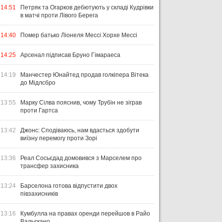
14:51
Петряк та Огарков дебютують у складі Кудрівки
в матчі проти Лівого Берега
14:40
Помер батько Ліонеля Мессі Хорхе Мессі
14:25
Арсенал підписав Бруно Гімараеса
14:19
Манчестер Юнайтед продав голкіпера Вітека
до Мідлсбро
13:55
Марку Сілва пояснив, чому Трубін не зіграв
проти Гартса
13:42
Джонс: Сподіваюсь, нам вдасться здобути
виїзну перемогу проти Зорі
13:36
Реал Сосьєдад домовився з Марселем про
трансфер захисника
13:24
Барселона готова відпустити двох
півзахисників
13:16
Кумбулла на правах оренди перейшов в Райо
Вальєкано