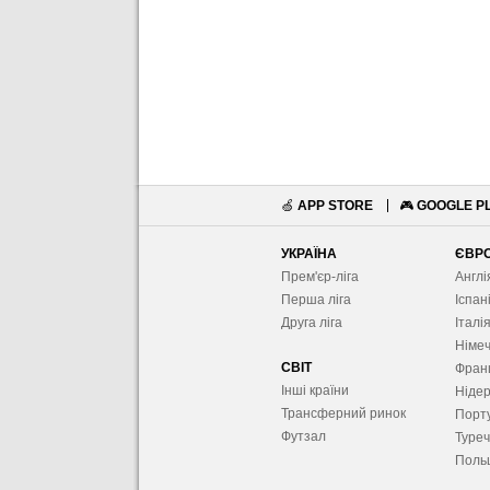
🍏
APP STORE
🎮
GOOGLE P
УКРАЇНА
ЄВР
Прем'єр-ліга
Англі
Перша ліга
Іспан
Друга ліга
Італі
Німе
СВІТ
Фран
Інші країни
Ніде
Трансферний ринок
Порту
Футзал
Туре
Поль