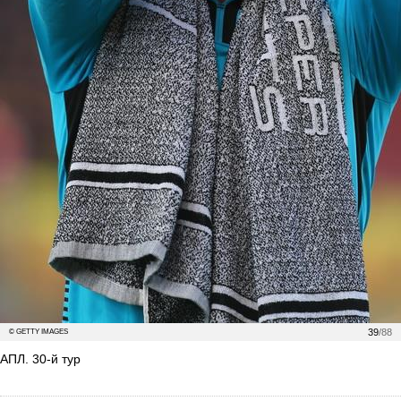
39
/88
© GETTY IMAGES
АПЛ. 30-й тур