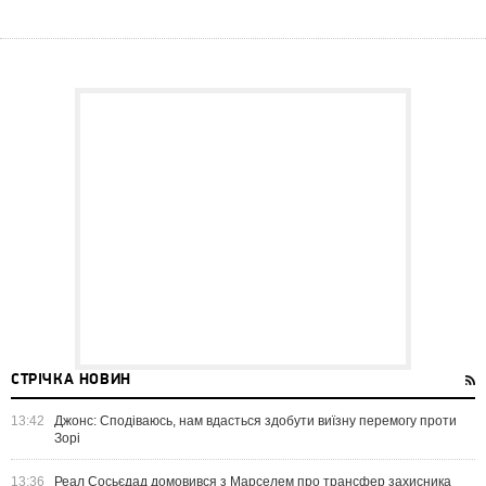
СТРІЧКА НОВИН
13:42
Джонс: Сподіваюсь, нам вдасться здобути виїзну перемогу проти
Зорі
13:36
Реал Сосьєдад домовився з Марселем про трансфер захисника