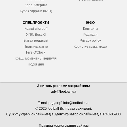
Копа Америка
Кубок Африки (КАН)
СПЕЦПРОЄКТИ
ІНФО
Кращі в історії
Контакти
УПЛ. Best XІ
Редакція
Битва редакцій
Privacy policy
Правила життя
Користувацька угода
Five O'Clock
Кращі моменти Ліверпуля
Подія дня
З питань реклами звертайтесь:
adv@football.ua
E-mail редакції:
info@football.ua
.
© 2025 football Всі права захищені.
Суб'єкт у сфері онлайн-медіа, і
дентифікатор онлайн-медіа: R40-05983
Правила користування сайтом