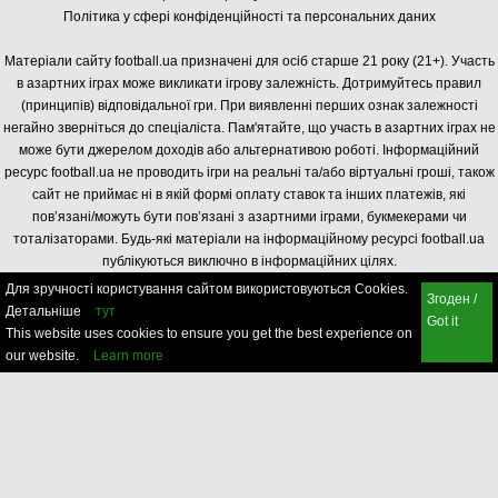
Політика у сфері конфіденційності та персональних даних
Матеріали сайту football.ua призначені для осіб старше 21 року (21+). Участь
в азартних іграх може викликати ігрову залежність. Дотримуйтесь правил
(принципів) відповідальної гри. При виявленні перших ознак залежності
негайно зверніться до спеціаліста. Пам'ятайте, що участь в азартних іграх не
може бути джерелом доходів або альтернативою роботі. Інформаційний
ресурс football.ua не проводить ігри на реальні та/або віртуальні гроші, також
сайт не приймає ні в якій формі оплату ставок та інших платежів, які
пов’язані/можуть бути пов’язані з азартними іграми, букмекерами чи
тоталізаторами. Будь-які матеріали на інформаційному ресурсі football.ua
публікуються виключно в інформаційних цілях.
Для зручності користування сайтом використовуються Cookies.
Згоден /
Детальніше
тут
Got it
This website uses cookies to ensure you get the best experience on
our website.
Learn more