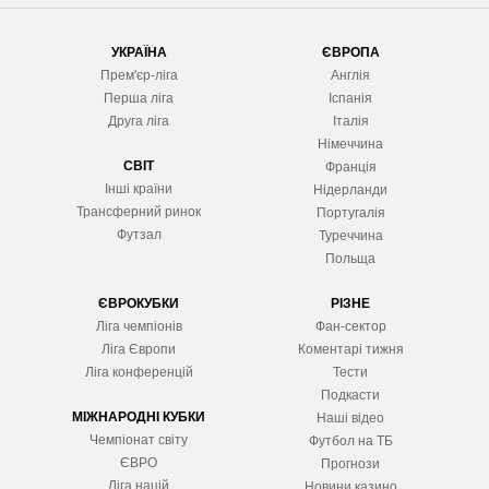
УКРАЇНА
ЄВРОПА
Прем'єр-ліга
Англія
Перша ліга
Іспанія
Друга ліга
Італія
Німеччина
СВІТ
Франція
Інші країни
Нідерланди
Трансферний ринок
Португалія
Футзал
Туреччина
Польща
ЄВРОКУБКИ
РІЗНЕ
Ліга чемпіонів
Фан-сектор
Ліга Європ
и
Коментарі тижня
Ліга конференцій
Тести
Подкасти
МІЖНАРОДНІ КУБКИ
Наші відео
Чемпіонат світу
Футбол на ТБ
ЄВРО
Прогнози
Ліга націй
Новини казино