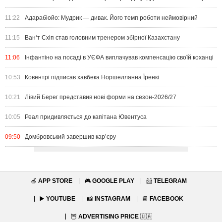
11:22
Адарабіойо: Мудрик — дивак. Його темп роботи неймовірний
11:15
Ван‘т Схіп став головним тренером збірної Казахстану
11:06
Інфантіно на посаді в УЄФА виплачував компенсацію своїй коханці
10:53
Ковентрі підписав хавбека Норшелланна Їренкі
10:21
Лівий Берег представив нові форми на сезон-2026/27
10:05
Реал придивляється до капітана Ювентуса
09:50
Домбровський завершив кар’єру
🍏
APP STORE
🎮
GOOGLE PLAY
📨
TELEGRAM
▶️
YOUTUBE
📸
INSTAGRAM
📘
FACEBOOK
🦉
ADVERTISING PRICE
🇺🇦