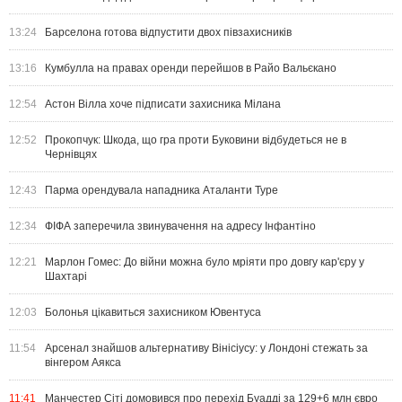
13:24
Барселона готова відпустити двох півзахисників
13:16
Кумбулла на правах оренди перейшов в Райо Вальєкано
12:54
Астон Вілла хоче підписати захисника Мілана
12:52
Прокопчук: Шкода, що гра проти Буковини відбудеться не в
Чернівцях
12:43
Парма орендувала нападника Аталанти Туре
12:34
ФІФА заперечила звинувачення на адресу Інфантіно
12:21
Марлон Гомес: До війни можна було мріяти про довгу кар'єру у
Шахтарі
12:03
Болонья цікавиться захисником Ювентуса
11:54
Арсенал знайшов альтернативу Вінісіусу: у Лондоні стежать за
вінгером Аякса
11:41
Манчестер Сіті домовився про перехід Буадді за 129+6 млн євро