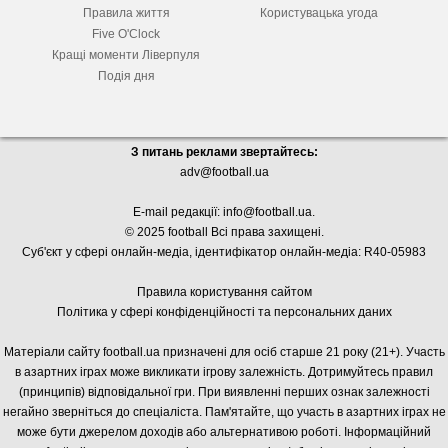
Правила життя
Користувацька угода
Five O'Clock
Кращі моменти Ліверпуля
Подія дня
З питань реклами звертайтесь:
adv@football.ua
E-mail редакції:
info@football.ua
.
© 2025 football Всі права захищені.
Суб'єкт у сфері онлайн-медіа, і
дентифікатор онлайн-медіа: R40-05983
Правила користування сайтом
Політика у сфері конфіденційності та персональних даних
Матеріали сайту football.ua призначені для осіб старше 21 року (21+). Участь
в азартних іграх може викликати ігрову залежність. Дотримуйтесь правил
(принципів) відповідальної гри. При виявленні перших ознак залежності
негайно зверніться до спеціаліста. Пам'ятайте, що участь в азартних іграх не
може бути джерелом доходів або альтернативою роботі. Інформаційний