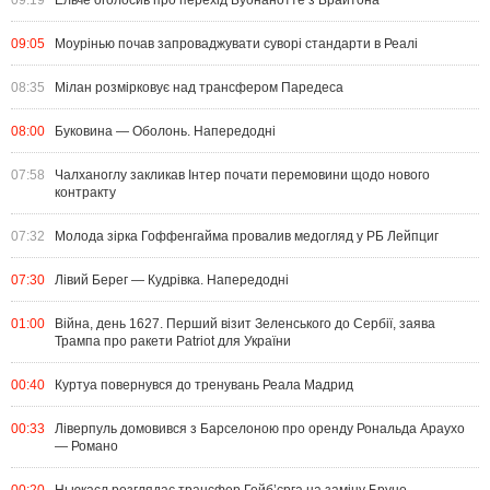
09:19
Ельче оголосив про перехід Буонанотте з Брайтона
09:05
Моурінью почав запроваджувати суворі стандарти в Реалі
08:35
Мілан розмірковує над трансфером Паредеса
08:00
Буковина — Оболонь. Напередодні
07:58
Чалханоглу закликав Інтер почати перемовини щодо нового
контракту
07:32
Молода зірка Гоффенгайма провалив медогляд у РБ Лейпциг
07:30
Лівий Берег — Кудрівка. Напередодні
01:00
Війна, день 1627. Перший візит Зеленського до Сербії, заява
Трампа про ракети Patriot для України
00:40
Куртуа повернувся до тренувань Реала Мадрид
00:33
Ліверпуль домовився з Барселоною про оренду Рональда Араухо
— Романо