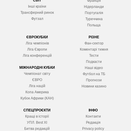
СВІТ
Франція
Інші країни
Нідерланди
Трансферний ринок
Португалія
Футзал
Туреччина
Польща
ЄВРОКУБКИ
РІЗНЕ
Ліга чемпіонів
Фан-сектор
Ліга Європ
и
Коментарі тижня
Ліга конференцій
Тести
Подкасти
МІЖНАРОДНІ КУБКИ
Наші відео
Чемпіонат світу
Футбол на ТБ
ЄВРО
Прогнози
Ліга націй
Новини казино
Копа Америка
Кубок Африки (КАН)
СПЕЦПРОЄКТИ
ІНФО
Кращі в історії
Контакти
УПЛ. Best XІ
Редакція
Битва редакцій
Privacy policy