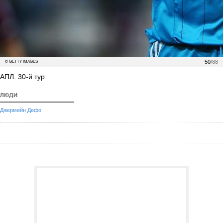
50
/88
© GETTY IMAGES
АПЛ. 30-й тур
ЛЮДИ
Джермейн Дефо