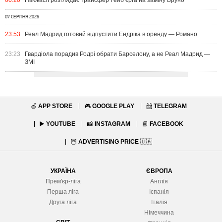
00:20
Ньюкасл розглядає трансфер Гейб’єрга на заміну Бруно
07 СЕРПНЯ 2026
23:53
Реал Мадрид готовий відпустити Ендріка в оренду — Романо
23:23
Гвардіола порадив Родрі обрати Барселону, а не Реал Мадрид —
ЗМІ
🍏
APP STORE
🎮
GOOGLE PLAY
📨
TELEGRAM
▶️
YOUTUBE
📸
INSTAGRAM
📘
FACEBOOK
🦉
ADVERTISING PRICE
🇺🇦
УКРАЇНА
ЄВРОПА
Прем'єр-ліга
Англія
Перша ліга
Іспанія
Друга ліга
Італія
Німеччина