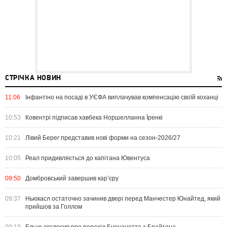
СТРІЧКА НОВИН
11:06
Інфантіно на посаді в УЄФА виплачував компенсацію своїй коханці
10:53
Ковентрі підписав хавбека Норшелланна Їренкі
10:21
Лівий Берег представив нові форми на сезон-2026/27
10:05
Реал придивляється до капітана Ювентуса
09:50
Домбровський завершив кар’єру
09:37
Ньюкасл остаточно зачинив двері перед Манчестер Юнайтед, який
прийшов за Голлом