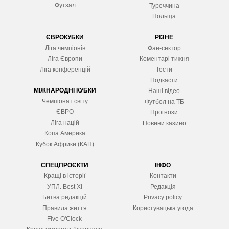
Футзал
Туреччина
Польща
ЄВРОКУБКИ
РІЗНЕ
Ліга чемпіонів
Фан-сектор
Ліга Європ
и
Коментарі тижня
Ліга конференцій
Тести
Подкасти
МІЖНАРОДНІ КУБКИ
Наші відео
Чемпіонат світу
Футбол на ТБ
ЄВРО
Прогнози
Ліга націй
Новини казино
Копа Америка
Кубок Африки (КАН)
СПЕЦПРОЄКТИ
ІНФО
Кращі в історії
Контакти
УПЛ. Best XІ
Редакція
Битва редакцій
Privacy policy
Правила життя
Користувацька угода
Five O'Clock