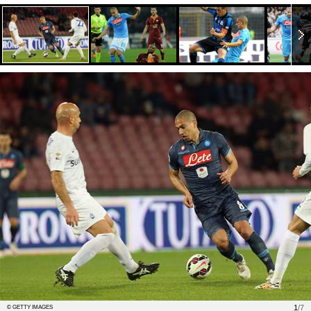
1
/7
© GETTY IMAGES