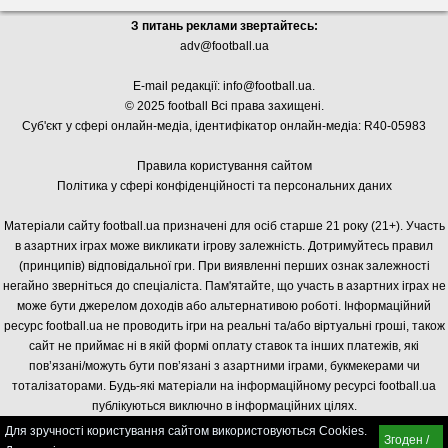
З питань реклами звертайтесь:
adv@football.ua
E-mail редакції:
info@football.ua
.
© 2025 football Всі права захищені.
Суб'єкт у сфері онлайн-медіа, і
дентифікатор онлайн-медіа: R40-05983
Правила користування сайтом
Політика у сфері конфіденційності та персональних даних
Матеріали сайту football.ua призначені для осіб старше 21 року (21+). Участь
в азартних іграх може викликати ігрову залежність. Дотримуйтесь правил
(принципів) відповідальної гри. При виявленні перших ознак залежності
негайно зверніться до спеціаліста. Пам'ятайте, що участь в азартних іграх не
може бути джерелом доходів або альтернативою роботі. Інформаційний
ресурс football.ua не проводить ігри на реальні та/або віртуальні гроші, також
сайт не приймає ні в якій формі оплату ставок та інших платежів, які
пов’язані/можуть бути пов’язані з азартними іграми, букмекерами чи
тоталізаторами. Будь-які матеріали на інформаційному ресурсі football.ua
публікуються виключно в інформаційних цілях.
Для зручності користування сайтом використовуються Cookies.
Згоден /