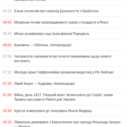
09:19
Ельче оголосив про перехід Буонанотте з Брайтона
09:05
Моурінью почав запроваджувати суворі стандарти в Реалі
08:35
Мілан розмірковує над трансфером Паредеса
08:00
Буковина — Оболонь. Напередодні
07:58
Чалханоглу закликав Інтер почати перемовини щодо нового
контракту
07:32
Молода зірка Гоффенгайма провалив медогляд у РБ Лейпциг
07:30
Лівий Берег — Кудрівка. Напередодні
01:00
Війна, день 1627. Перший візит Зеленського до Сербії, заява
Трампа про ракети Patriot для України
00:40
Куртуа повернувся до тренувань Реала Мадрид
00:33
Ліверпуль домовився з Барселоною про оренду Рональда Араухо
— Романо