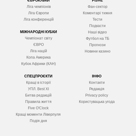
ЄВРОКУБКИ
РІЗНЕ
Ліга чемпіонів
Фан-сектор
Ліга Європ
и
Коментарі тижня
Ліга конференцій
Тести
Подкасти
МІЖНАРОДНІ КУБКИ
Наші відео
Чемпіонат світу
Футбол на ТБ
ЄВРО
Прогнози
Ліга націй
Новини казино
Копа Америка
Кубок Африки (КАН)
СПЕЦПРОЄКТИ
ІНФО
Кращі в історії
Контакти
УПЛ. Best XІ
Редакція
Битва редакцій
Privacy policy
Правила життя
Користувацька угода
Five O'Clock
Кращі моменти Ліверпуля
Подія дня