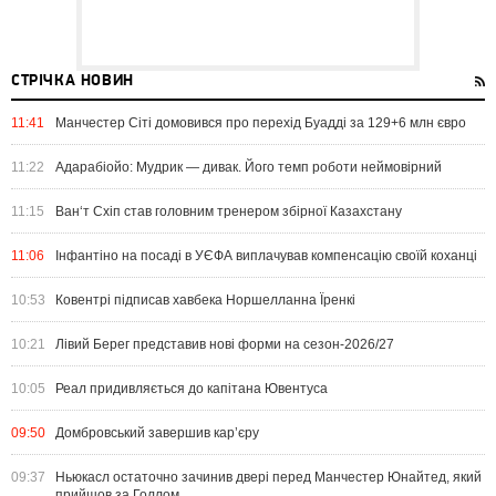
СТРІЧКА НОВИН
11:41
Манчестер Сіті домовився про перехід Буадді за 129+6 млн євро
11:22
Адарабіойо: Мудрик — дивак. Його темп роботи неймовірний
11:15
Ван‘т Схіп став головним тренером збірної Казахстану
11:06
Інфантіно на посаді в УЄФА виплачував компенсацію своїй коханці
10:53
Ковентрі підписав хавбека Норшелланна Їренкі
10:21
Лівий Берег представив нові форми на сезон-2026/27
10:05
Реал придивляється до капітана Ювентуса
09:50
Домбровський завершив кар’єру
09:37
Ньюкасл остаточно зачинив двері перед Манчестер Юнайтед, який
прийшов за Голлом