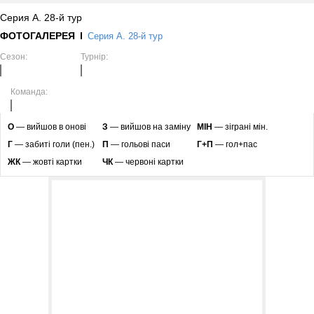
Серия А. 28-й тур
ФОТОГАЛЕРЕЯ
Серия А. 28-й тур
Сезон:
Турнір:
Команда:
O
— вийшов в онові
З
— вийшов на заміну
МІН
— зіграні мін.
Г
— забиті голи (пен.)
П
— гольові паси
Г+П
— гол+пас
ЖК
— жовті картки
ЧК
— червоні картки