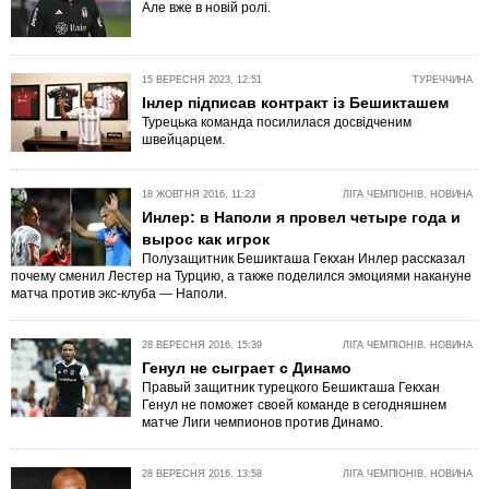
Але вже в новій ролі.
15 ВЕРЕСНЯ 2023, 12:51
ТУРЕЧЧИНА
Інлер підписав контракт із Бешикташем
Турецька команда посилилася досвідченим
швейцарцем.
18 ЖОВТНЯ 2016, 11:23
ЛІГА ЧЕМПІОНІВ. НОВИНА
Инлер: в Наполи я провел четыре года и
вырос как игрок
Полузащитник Бешикташа Гекхан Инлер рассказал
почему сменил Лестер на Турцию, а также поделился эмоциями накануне
матча против экс-клуба — Наполи.
28 ВЕРЕСНЯ 2016, 15:39
ЛІГА ЧЕМПІОНІВ. НОВИНА
Генул не сыграет с Динамо
Правый защитник турецкого Бешикташа Гекхан
Генул не поможет своей команде в сегодняшнем
матче Лиги чемпионов против Динамо.
28 ВЕРЕСНЯ 2016, 13:58
ЛІГА ЧЕМПІОНІВ. НОВИНА