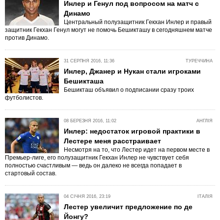
Инлер и Генул под вопросом на матч с
Динамо
Центральный полузащитник Гекхан Инлер и правый
защитник Гекхан Генул могут не помочь Бешикташу в сегодняшнем матче
против Динамо.
31 СЕРПНЯ 2016, 11:36
ТУРЕЧЧИНА
Инлер, Джанер и Нукан стали игроками
Бешикташа
Бешикташ объявил о подписании сразу троих
футболистов.
08 БЕРЕЗНЯ 2016, 11:02
АНГЛІЯ
Инлер: недостаток игровой практики в
Лестере меня расстраивает
Несмотря на то, что Лестер идет на первом месте в
Премьер-лиге, его полузащитник Гекхан Инлер не чувствует себя
полностью счастливым — ведь он далеко не всегда попадает в
стартовый состав.
04 СІЧНЯ 2016, 23:19
ІТАЛІЯ
Лестер увеличит предложение по де
Йонгу?