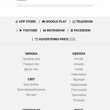
🍏
APP STORE
🎮
GOOGLE PLAY
📨
TELEGRAM
▶️
YOUTUBE
📸
INSTAGRAM
📘
FACEBOOK
🦉
ADVERTISING PRICE
🇺🇦
УКРАЇНА
ЄВРОПА
Прем'єр-ліга
Англія
Перша ліга
Іспанія
Друга ліга
Італія
Німеччина
СВІТ
Франція
Інші країни
Нідерланди
Трансферний ринок
Португалія
Футзал
Туреччина
Польща