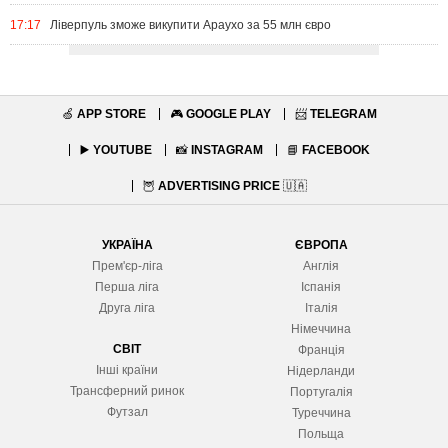
17:17
Ліверпуль зможе викупити Араухо за 55 млн євро
🍏
APP STORE
🎮
GOOGLE PLAY
📨
TELEGRAM
▶️
YOUTUBE
📸
INSTAGRAM
📘
FACEBOOK
🦉
ADVERTISING PRICE
🇺🇦
УКРАЇНА
ЄВРОПА
Прем'єр-ліга
Англія
Перша ліга
Іспанія
Друга ліга
Італія
Німеччина
СВІТ
Франція
Інші країни
Нідерланди
Трансферний ринок
Португалія
Футзал
Туреччина
Польща