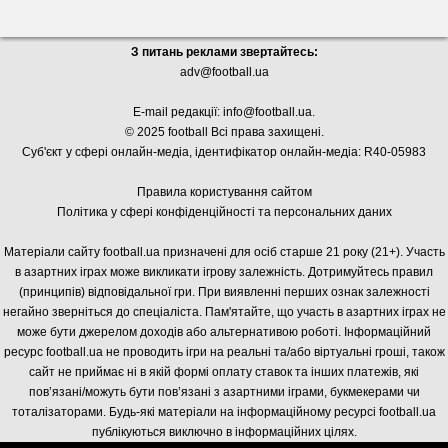
З питань реклами звертайтесь:
adv@football.ua
E-mail редакції:
info@football.ua
.
© 2025 football Всі права захищені.
Суб'єкт у сфері онлайн-медіа, і
дентифікатор онлайн-медіа: R40-05983
Правила користування сайтом
Політика у сфері конфіденційності та персональних даних
Матеріали сайту football.ua призначені для осіб старше 21 року (21+). Участь
в азартних іграх може викликати ігрову залежність. Дотримуйтесь правил
(принципів) відповідальної гри. При виявленні перших ознак залежності
негайно зверніться до спеціаліста. Пам'ятайте, що участь в азартних іграх не
може бути джерелом доходів або альтернативою роботі. Інформаційний
ресурс football.ua не проводить ігри на реальні та/або віртуальні гроші, також
сайт не приймає ні в якій формі оплату ставок та інших платежів, які
пов’язані/можуть бути пов’язані з азартними іграми, букмекерами чи
тоталізаторами. Будь-які матеріали на інформаційному ресурсі football.ua
публікуються виключно в інформаційних цілях.