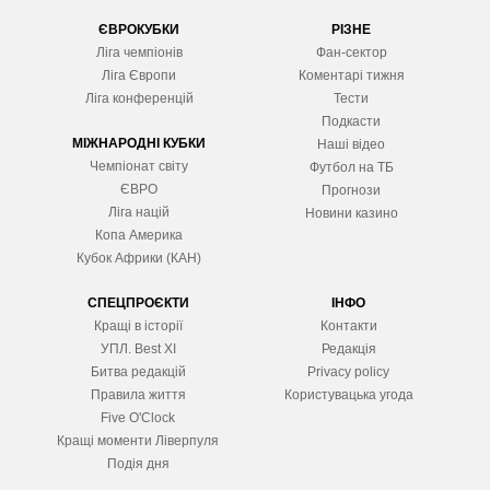
ЄВРОКУБКИ
РІЗНЕ
Ліга чемпіонів
Фан-сектор
Ліга Європ
и
Коментарі тижня
Ліга конференцій
Тести
Подкасти
МІЖНАРОДНІ КУБКИ
Наші відео
Чемпіонат світу
Футбол на ТБ
ЄВРО
Прогнози
Ліга націй
Новини казино
Копа Америка
Кубок Африки (КАН)
СПЕЦПРОЄКТИ
ІНФО
Кращі в історії
Контакти
УПЛ. Best XІ
Редакція
Битва редакцій
Privacy policy
Правила життя
Користувацька угода
Five O'Clock
Кращі моменти Ліверпуля
Подія дня