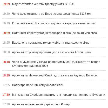
19:39
Маунт отримав чергову травму у матчі з ПСЖ
19:20
Челсі хоче отримати за Енцо Фернандеса понад £117 млн
19:19
Колишній вінгер Шахтаря продовжить кар'єру в Чемпіоншипі
18:59
Ноттінгем Форест узгодив трансфер Діоманде за 40 млн євро
18:55
Барселона поставила головну ціль на трансферне вікно
18:50
Арсенал готує нову пропозицію за захисника Астон Вілли
18:48
Челсі з Мудриком у складі розгромив Мілан у Джакарті та виграв
Суперкубок Індонезії 2026
18:20
Арсенал та Манчестер Юнайтед стежать за Кауаном Еліасом
17:55
Палестра пояснив, чому обрав Челсі
17:30
Маткевич та Слободян гратимуть із перших хвилин проти Буковини
17:28
Арсенал зацікавлений у трансфері Ромеро