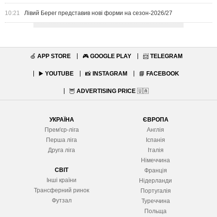
10:21
Лівий Берег представив нові форми на сезон-2026/27
🍏
APP STORE
🎮
GOOGLE PLAY
📨
TELEGRAM
▶️
YOUTUBE
📸
INSTAGRAM
📘
FACEBOOK
🦉
ADVERTISING PRICE
🇺🇦
УКРАЇНА
ЄВРОПА
Прем'єр-ліга
Англія
Перша ліга
Іспанія
Друга ліга
Італія
Німеччина
СВІТ
Франція
Інші країни
Нідерланди
Трансферний ринок
Португалія
Футзал
Туреччина
Польща