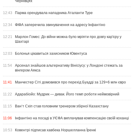
Чернівцях
12:43
Парма орендувала нападника Аталанти Туре
12:34
ФІФА заперечила звинувачення на адресу Інфантіно
12:21
Марлон Гомес: До війни можна було мріяти про довгу кар'єру у
Шахтарі
12:03
Болонья цікавиться захисником Ювентуса
11:54
Арсенал знайшов альтернативу Вінісіусу: у Лондоні стежать за
вінгером Аякса
11:41
Манчестер Сіті домовився про перехід Буадді за 129+6 млн євро
11:22
Адарабіойо: Мудрик — дивак. Його темп роботи неймовірний
11:15
Ван‘т Схіп став головним тренером збірної Казахстану
11:06
Інфантіно на посаді в УЄФА виплачував компенсацію своїй коханці
10:53
Ковентрі підписав хавбека Норшелланна Їренкі