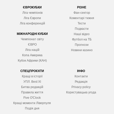
ЄВРОКУБКИ
РІЗНЕ
Ліга чемпіонів
Фан-сектор
Ліга Європ
и
Коментарі тижня
Ліга конференцій
Тести
Подкасти
МІЖНАРОДНІ КУБКИ
Наші відео
Чемпіонат світу
Футбол на ТБ
ЄВРО
Прогнози
Ліга націй
Новини казино
Копа Америка
Кубок Африки (КАН)
СПЕЦПРОЄКТИ
ІНФО
Кращі в історії
Контакти
УПЛ. Best XІ
Редакція
Битва редакцій
Privacy policy
Правила життя
Користувацька угода
Five O'Clock
Кращі моменти Ліверпуля
Подія дня