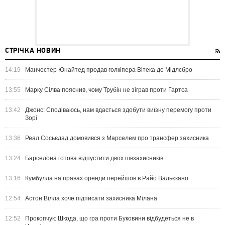
СТРІЧКА НОВИН
14:19
Манчестер Юнайтед продав голкіпера Вітека до Мідлсбро
13:55
Марку Сілва пояснив, чому Трубін не зіграв проти Гартса
13:42
Джонс: Сподіваюсь, нам вдасться здобути виїзну перемогу проти
Зорі
13:36
Реал Сосьєдад домовився з Марселем про трансфер захисника
13:24
Барселона готова відпустити двох півзахисників
13:16
Кумбулла на правах оренди перейшов в Райо Вальєкано
12:54
Астон Вілла хоче підписати захисника Мілана
12:52
Прокопчук: Шкода, що гра проти Буковини відбудеться не в