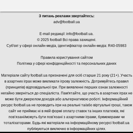
З питань реклами звертайтесь:
adv@football.ua
E-mail редакції:
info@football.ua
.
© 2025 football Всі права захищені.
Суб'єкт у сфері онлайн-медіа, і
дентифікатор онлайн-медіа: R40-05983
Правила користування сайтом
Політика у сфері конфіденційності та персональних даних
Матеріали сайту football.ua призначені для осіб старше 21 року (21+). Участь
в азартних іграх може викликати ігрову залежність. Дотримуйтесь правил
(принципів) відповідальної гри. При виявленні перших ознак залежності
негайно зверніться до спеціаліста. Пам'ятайте, що участь в азартних іграх не
може бути джерелом доходів або альтернативою роботі. Інформаційний
ресурс football.ua не проводить ігри на реальні та/або віртуальні гроші, також
сайт не приймає ні в якій формі оплату ставок та інших платежів, які
пов’язані/можуть бути пов’язані з азартними іграми, букмекерами чи
тоталізаторами. Будь-які матеріали на інформаційному ресурсі football.ua
публікуються виключно в інформаційних цілях.