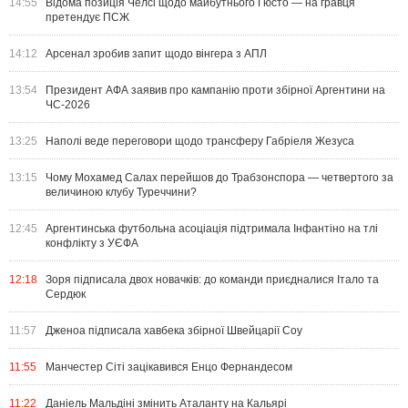
14:55
Відома позиція Челсі щодо майбутнього Гюсто — на гравця
претендує ПСЖ
14:12
Арсенал зробив запит щодо вінгера з АПЛ
13:54
Президент АФА заявив про кампанію проти збірної Аргентини на
ЧС-2026
13:25
Наполі веде переговори щодо трансферу Габріеля Жезуса
13:15
Чому Мохамед Салах перейшов до Трабзонспора — четвертого за
величиною клубу Туреччини?
12:45
Аргентинська футбольна асоціація підтримала Інфантіно на тлі
конфлікту з УЄФА
12:18
Зоря підписала двох новачків: до команди приєдналися Італо та
Сердюк
11:57
Дженоа підписала хавбека збірної Швейцарії Соу
11:55
Манчестер Сіті зацікавився Енцо Фернандесом
11:22
Даніель Мальдіні змінить Аталанту на Кальярі