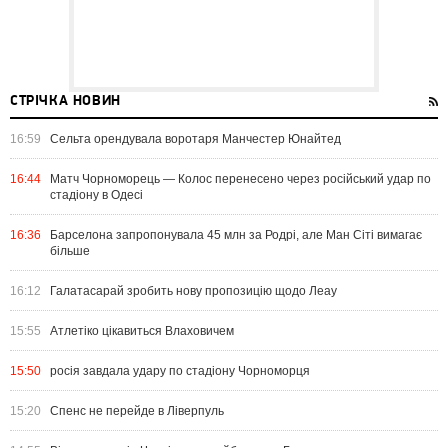
СТРІЧКА НОВИН
16:59
Сельта орендувала воротаря Манчестер Юнайтед
16:44
Матч Чорноморець — Колос перенесено через російський удар по
стадіону в Одесі
16:36
Барселона запропонувала 45 млн за Родрі, але Ман Сіті вимагає
більше
16:12
Галатасарай зробить нову пропозицію щодо Леау
15:55
Атлетіко цікавиться Влаховичем
15:50
росія завдала удару по стадіону Чорноморця
15:20
Спенс не перейде в Ліверпуль