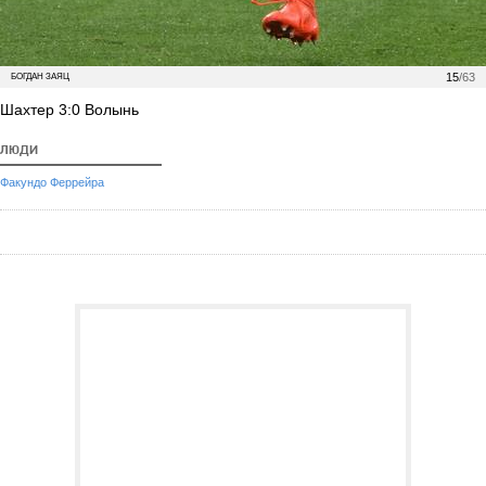
15
/63
БОГДАН ЗАЯЦ
Шахтер 3:0 Волынь
ЛЮДИ
Факундо Феррейра