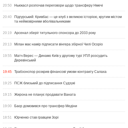
20:50
Ньюкасл розпочав переговори щодо трансферу Нмечі
20:40
Підгурський: Кривбас — це клуб з великою історією, крутим містом
та неймовірними вболівальниками
20:19
Арсенал зберіг титульного спонсора до 2033 року
20:13
Мілан має намір підписати вінгера збірної Чилі Осоріо
19:55
Матч Верес — Динамо Київ у другому турі УПЛ розсудить
Деревінський
19:45
Трабзонспор розкрив фінансові умови контракту Салаха
19:25
ПСЖ близький до підписання Судзукі
19:15
Жирона не планує продавати Ваната
19:00
Баєр домовився про трансфер Медіни
18:51
Юрченко став гравцем Зорі