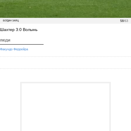
58
/63
БОГДАН ЗАЯЦ
Шахтер 3:0 Волынь
ЛЮДИ
Факундо Феррейра