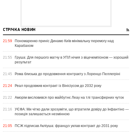
СТРІЧКА НОВИН
21:59
Пономаренко приніс Динамо Київ мінімальну перемогу над
Карабахом
21:55
Груша: Для першого матчу в УПЛ нічия з віцечемпіоном — хороший
результат
21:45
Рома близька до продовження контракту з Лоренцо Пеллегріні
21:24
Реал продовжив контракт із Вінісіусом до 2032 року
21:22
Аморім висловився про майбутнє Леау на тлі трансферних чуток
21:16
УЄФА: Ми чітко дали зрозуміти, що втратили довіру до Інфантіно —
позиція залишається незмінною
21:05
ПСЖ підписав Акліуша: француз уклав контракт до 2031 року