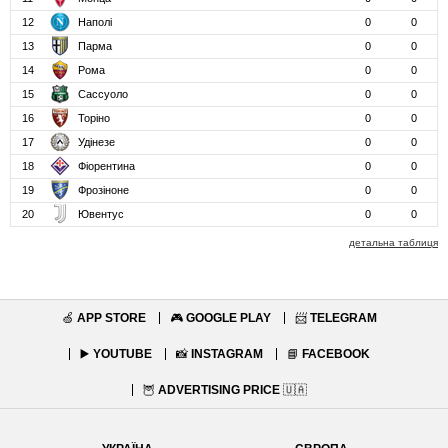
12
Наполі
0
0
13
Парма
0
0
14
Рома
0
0
15
Сассуоло
0
0
16
Торіно
0
0
17
Удінезе
0
0
18
Фіорентина
0
0
19
Фрозіноне
0
0
20
Ювентус
0
0
детальна таблиця
🍏
APP STORE
🎮
GOOGLE PLAY
📨
TELEGRAM
▶️
YOUTUBE
📸
INSTAGRAM
📘
FACEBOOK
🦉
ADVERTISING PRICE
🇺🇦