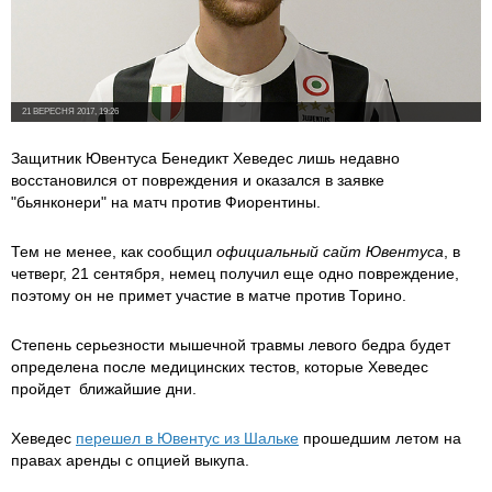
21 ВЕРЕСНЯ 2017, 19:26
Защитник Ювентуса Бенедикт Хеведес лишь недавно
восстановился от повреждения и оказался в заявке
"бьянконери" на матч против Фиорентины.
Тем не менее, как сообщил
официальный сайт Ювентуса
, в
четверг, 21 сентября, немец получил еще одно повреждение,
поэтому он не примет участие в матче против Торино.
Степень серьезности мышечной травмы левого бедра будет
определена после медицинских тестов, которые Хеведес
пройдет ближайшие дни.
Хеведес
перешел в Ювентус из Шальке
прошедшим летом на
правах аренды с опцией выкупа.