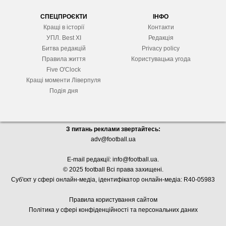
СПЕЦПРОЄКТИ
ІНФО
Кращі в історії
Контакти
УПЛ. Best XІ
Редакція
Битва редакцій
Privacy policy
Правила життя
Користувацька угода
Five O'Clock
Кращі моменти Ліверпуля
Подія дня
З питань реклами звертайтесь:
adv@football.ua
E-mail редакції:
info@football.ua
.
© 2025 football Всі права захищені.
Суб'єкт у сфері онлайн-медіа, і
дентифікатор онлайн-медіа: R40-05983
Правила користування сайтом
Політика у сфері конфіденційності та персональних даних