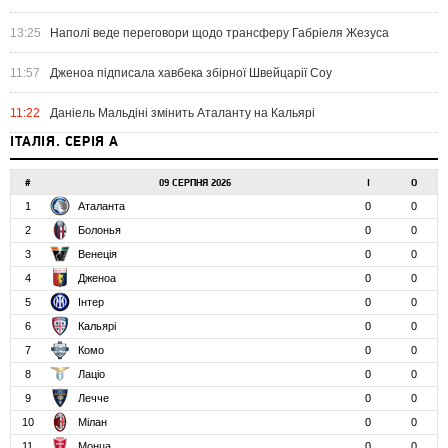
13:25
Наполі веде переговори щодо трансферу Габріеля Жезуса
11:57
Дженоа підписала хавбека збірної Швейцарії Соу
11:22
Даніель Мальдіні змінить Аталанту на Кальярі
ІТАЛІЯ. СЕРІЯ А
#
09 СЕРПНЯ 2026
І
О
1
Аталанта
0
0
2
Болонья
0
0
3
Венеція
0
0
4
Дженоа
0
0
5
Інтер
0
0
6
Кальярі
0
0
7
Комо
0
0
8
Лаціо
0
0
9
Лечче
0
0
10
Мілан
0
0
11
Монца
0
0