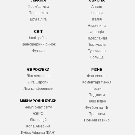
УКРАЇНА
ЄВРОПА
Прем'єр-ліга
Англія
Перша ліга
Іспанія
Друга ліга
Італія
Німеччина
СВІТ
Франція
Інші країни
Нідерланди
Трансферний ринок
Португалія
Футзал
Туреччина
Польща
ЄВРОКУБКИ
РІЗНЕ
Ліга чемпіонів
Фан-сектор
Ліга Європ
и
Коментарі тижня
Ліга конференцій
Тести
Подкасти
МІЖНАРОДНІ КУБКИ
Наші відео
Чемпіонат світу
Футбол на ТБ
ЄВРО
Прогнози
Ліга націй
Новини казино
Копа Америка
Кубок Африки (КАН)