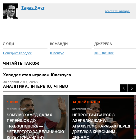
Тарас Удут
всі статті автора
ЛЮДИ
КОМАНДИ
ДЖЕРЕЛА
Бенедикт Хёведес
Ювентус
ФК Ювентус
ЧИТАЙТЕ ТАКОЖ
Хеведес стал игроком Ювентуса
30 серпня 2017, 20:48
АНАЛІТИКА, ІНТЕРВ'Ю, ЧТИВО
0
ЧТИВО
АНДРІЙ ШАХОВ
07 СЕРПНЯ 2026
05 СЕРПНЯ 2026
ЧОМУ МОХАМЕД САЛАХ
НЕПРОСТИЙ БАР'ЄР З
ПЕРЕЙШОВ ДО
АЗЕРБАЙДЖАНУ:
ТРАБЗОНСПОРА —
АНАЛІЗУЄМО КАРАБАХ ПЕРЕД
ЧЕТВЕРТОГО ЗА ВЕЛИЧИНОЮ
ДУЕЛЛЮ З КИЇВСЬКИМ
КЛУБУ ТУРЕЧЧИНИ?
ДИНАМО