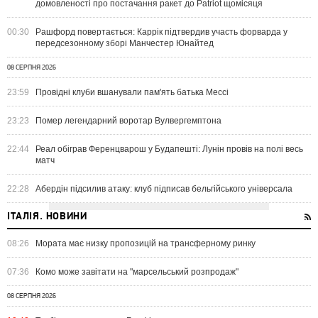
домовленості про постачання ракет до Patriot щомісяця
00:30
Рашфорд повертається: Каррік підтвердив участь форварда у
передсезонному зборі Манчестер Юнайтед
08 СЕРПНЯ 2026
23:59
Провідні клуби вшанували пам'ять батька Мессі
23:23
Помер легендарний воротар Вулвергемптона
22:44
Реал обіграв Ференцварош у Будапешті: Лунін провів на полі весь
матч
22:28
Абердін підсилив атаку: клуб підписав бельгійського універсала
ІТАЛІЯ. НОВИНИ
08:26
Мората має низку пропозицій на трансферному ринку
07:36
Комо може завітати на "марсельський розпродаж"
08 СЕРПНЯ 2026