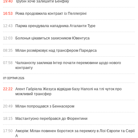
19:40
Трубін хоче залишити Бенфіку
16:53
Рома продовжила контракт із Пеллегріні
12:43
Парма орендувала нападника Аталанти Туре
12:03
Болонья цікавиться захисником Ювентуса
08:35
Мілан розмірковує над трансфером Паредеса
07:58
Чалханоглу закликав Інтер почати перемовини щодо нового
контракту
07 СЕРПНЯ 2026
22:22
Агент Габріела Жезуса відвідав базу Наполі на тлі чуток про
можливий трансфер
20:49
Мілан попрощався з Беннасером
18:15
Мастантуоно перебрався до Фіорентини
17:50
Аморім: Мілан повинен боротися за перемогу в Лізі Європи та Серії
А