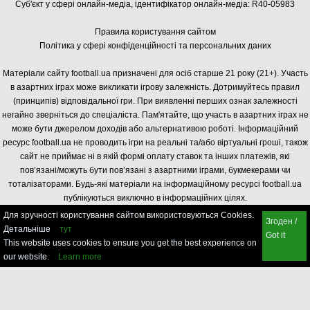
Суб'єкт у сфері онлайн-медіа, і
дентифікатор онлайн-медіа: R40-05983
Правила користування сайтом
Політика у сфері конфіденційності та персональних даних
Матеріали сайту football.ua призначені для осіб старше 21 року (21+). Участь
в азартних іграх може викликати ігрову залежність. Дотримуйтесь правил
(принципів) відповідальної гри. При виявленні перших ознак залежності
негайно зверніться до спеціаліста. Пам'ятайте, що участь в азартних іграх не
може бути джерелом доходів або альтернативою роботі. Інформаційний
ресурс football.ua не проводить ігри на реальні та/або віртуальні гроші, також
сайт не приймає ні в якій формі оплату ставок та інших платежів, які
пов’язані/можуть бути пов’язані з азартними іграми, букмекерами чи
тоталізаторами. Будь-які матеріали на інформаційному ресурсі football.ua
публікуються виключно в інформаційних цілях.
Для зручності користування сайтом використовуються Cookies.
Згоден /
Детальніше
тут
Got it
This website uses cookies to ensure you get the best experience on
our website.
Learn more