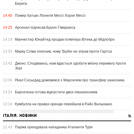
Берега
14:40
Помер батько Ліонеля Мессі Хорхе Мессі
14:25
Арсенал підписав Бруно Гімараеса
14:19
Манчестер Юнайтед продав голкіпера Вітека до Мідлсбро
13:55
Марку Сілва пояснив, чому Трубін не зіграв проти Гартса
13:42
Джонс: Сподіваюсь, нам вдасться здобути виїзну перемогу проти
Зорі
13:36
Реал Сосьєдад домовився з Марселем про трансфер захисника
13:24
Барселона готова відпустити двох півзахисників
13:16
Кумбулла на правах оренди перейшов в Райо Вальєкано
ІТАЛІЯ. НОВИНИ
12:43
Парма орендувала нападника Аталанти Туре