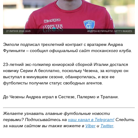
27 ЛИПНЯ 2018, 18:45
АНДРЕА ФУЛИНЬЯТИ, GETTY IMAGES
Эмполи подписал трехлетний контракт с вратарем Андреа
Фулиньяти – сообщил
официальный сайт тосканского клуба.
23-летний экс-голкипер юниорской сборной Италии достался
новичку Серии А бесплатно, поскольку Чезена, за которую он
выступал в минувшем сезоне, обанкротилась, и все ее
футболисты получили статус свободных агентов.
До Чезены Андреа играл в Сестезе, Палермо и Трапани.
Желаете узнавать главные футбольные новости
первыми?
Подписывайтесь на
наш канал в
Telegram
!
Следить
за нашим сайтом вы также можете в
Viber
и
Twitter
.