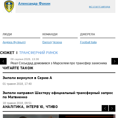
Александр Фокин
всі статті автора
ЛЮДИ
КОМАНДИ
ДЖЕРЕЛА
Андреа Фуліньяті
Емполі
Чезена
Football Italia
СЮЖЕТ
ТРАНСФЕРНИЙ РИНОК
08 серпня 2026, 13:36
Реал Сосьєдад домовився з Марселем про трансфер захисника
ЧИТАЙТЕ ТАКОЖ
Эмполи вернулся в Серию А
01 травня 2018, 17:40
Эмполи направил Шахтеру официальный трансферный запрос
по Матвиенко
18 травня 2018, 09:51
АНАЛІТИКА, ІНТЕРВ'Ю, ЧТИВО
0