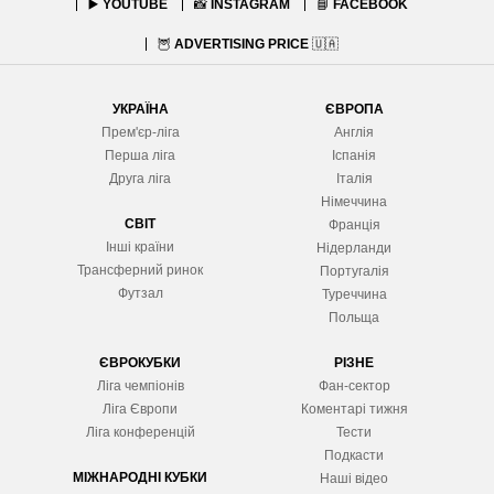
▶️
YOUTUBE
📸
INSTAGRAM
📘
FACEBOOK
🦉
ADVERTISING PRICE
🇺🇦
УКРАЇНА
ЄВРОПА
Прем'єр-ліга
Англія
Перша ліга
Іспанія
Друга ліга
Італія
Німеччина
СВІТ
Франція
Інші країни
Нідерланди
Трансферний ринок
Португалія
Футзал
Туреччина
Польща
ЄВРОКУБКИ
РІЗНЕ
Ліга чемпіонів
Фан-сектор
Ліга Європ
и
Коментарі тижня
Ліга конференцій
Тести
Подкасти
МІЖНАРОДНІ КУБКИ
Наші відео