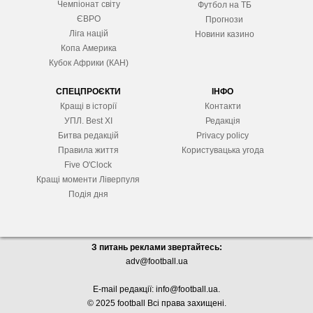
Чемпіонат світу
Футбол на ТБ
ЄВРО
Прогнози
Ліга націй
Новини казино
Копа Америка
Кубок Африки (КАН)
СПЕЦПРОЄКТИ
ІНФО
Кращі в історії
Контакти
УПЛ. Best XІ
Редакція
Битва редакцій
Privacy policy
Правила життя
Користувацька угода
Five O'Clock
Кращі моменти Ліверпуля
Подія дня
З питань реклами звертайтесь:
adv@football.ua
E-mail редакції:
info@football.ua
.
© 2025 football Всі права захищені.