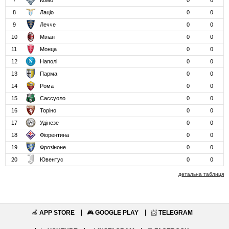
7
Комо
0
0
8
Лаціо
0
0
9
Лечче
0
0
10
Мілан
0
0
11
Монца
0
0
12
Наполі
0
0
13
Парма
0
0
14
Рома
0
0
15
Сассуоло
0
0
16
Торіно
0
0
17
Удінезе
0
0
18
Фіорентина
0
0
19
Фрозіноне
0
0
20
Ювентус
0
0
детальна таблиця
🍏
APP STORE
🎮
GOOGLE PLAY
📨
TELEGRAM