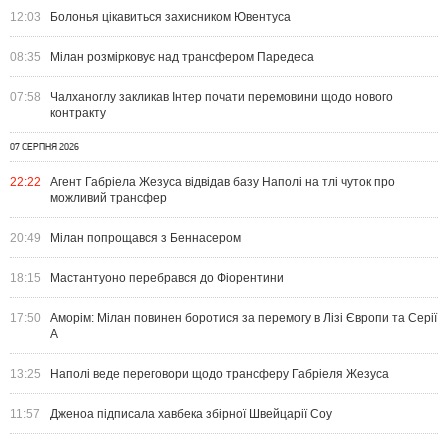
12:03
Болонья цікавиться захисником Ювентуса
08:35
Мілан розмірковує над трансфером Паредеса
07:58
Чалханоглу закликав Інтер почати перемовини щодо нового
контракту
07 СЕРПНЯ 2026
22:22
Агент Габріела Жезуса відвідав базу Наполі на тлі чуток про
можливий трансфер
20:49
Мілан попрощався з Беннасером
18:15
Мастантуоно перебрався до Фіорентини
17:50
Аморім: Мілан повинен боротися за перемогу в Лізі Європи та Серії
А
13:25
Наполі веде переговори щодо трансферу Габріеля Жезуса
11:57
Дженоа підписала хавбека збірної Швейцарії Соу