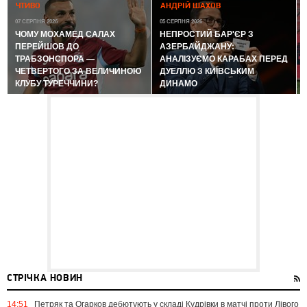
ЧТИВО
АНДРІЙ ШАХОВ
07 СЕРПНЯ 2026
05 СЕРПНЯ 2026
ЧОМУ МОХАМЕД САЛАХ
НЕПРОСТИЙ БАР'ЄР З
ПЕРЕЙШОВ ДО
АЗЕРБАЙДЖАНУ:
ТРАБЗОНСПОРА —
АНАЛІЗУЄМО КАРАБАХ ПЕРЕД
ЧЕТВЕРТОГО ЗА ВЕЛИЧИНОЮ
ДУЕЛЛЮ З КИЇВСЬКИМ
КЛУБУ ТУРЕЧЧИНИ?
ДИНАМО
СТРІЧКА НОВИН
14:51
Петряк та Огарков дебютують у складі Кудрівки в матчі проти Лівого