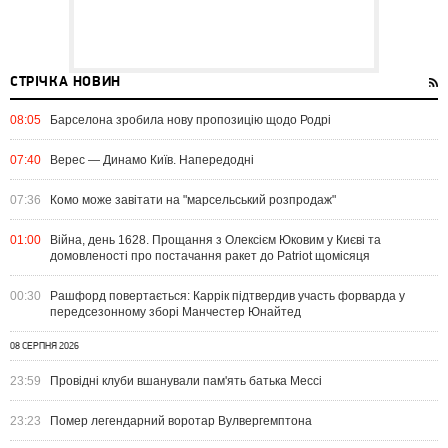
СТРІЧКА НОВИН
08:05
Барселона зробила нову пропозицію щодо Родрі
07:40
Верес — Динамо Київ. Напередодні
07:36
Комо може завітати на "марсельський розпродаж"
01:00
Війна, день 1628. Прощання з Олексієм Юковим у Києві та
домовленості про постачання ракет до Patriot щомісяця
00:30
Рашфорд повертається: Каррік підтвердив участь форварда у
передсезонному зборі Манчестер Юнайтед
08 СЕРПНЯ 2026
23:59
Провідні клуби вшанували пам'ять батька Мессі
23:23
Помер легендарний воротар Вулвергемптона