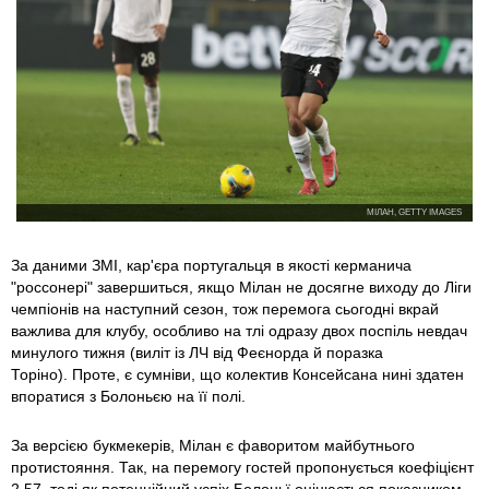
МІЛАН, GETTY IMAGES
За даними ЗМІ, кар'єра португальця в якості керманича
"россонері" завершиться, якщо Мілан не досягне виходу до Ліги
чемпіонів на наступний сезон, тож перемога сьогодні вкрай
важлива для клубу, особливо на тлі одразу двох поспіль невдач
минулого тижня (виліт із ЛЧ від Феєнорда й поразка
Торіно). Проте, є сумніви, що колектив Консейсана нині здатен
впоратися з Болоньєю на її полі.
За версією букмекерів, Мілан є фаворитом майбутнього
протистояння. Так, на перемогу гостей пропонується коефіцієнт
2.57, тоді як потенційний успіх Болоньї оцінюється показником