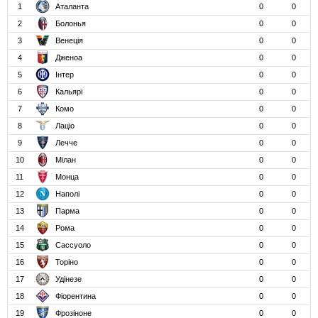
1
Аталанта
0
0
2
Болонья
0
0
3
Венеція
0
0
4
Дженоа
0
0
5
Інтер
0
0
6
Кальярі
0
0
7
Комо
0
0
8
Лаціо
0
0
9
Лечче
0
0
10
Мілан
0
0
11
Монца
0
0
12
Наполі
0
0
13
Парма
0
0
14
Рома
0
0
15
Сассуоло
0
0
16
Торіно
0
0
17
Удінезе
0
0
18
Фіорентина
0
0
19
Фрозіноне
0
0