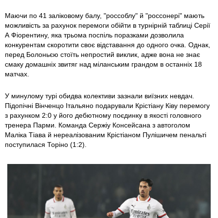
Маючи по 41 заліковому балу, "россоблу" й "россонері" мають
можливість за рахунок перемоги обійти в турнірній таблиці Серії
А Фіорентину, яка трьома поспіль поразками дозволила
конкурентам скоротити своє відставання до одного очка. Однак,
перед Болоньєю стоїть непростий виклик, адже вона не знає
смаку домашніх звитяг над міланським грандом в останніх 18
матчах.
У минулому турі обидва колективи зазнали виїзних невдач.
Підопічні Вінченцо Італьяно подарували Крістіану Ківу перемогу
з рахунком 2:0 у його дебютному поєдинку в якості головного
тренера Парми. Команда Сержіу Консейсана з автоголом
Маліка Тіава й нереалізованим Крістіаном Пулішичем пенальті
поступилася Торіно (1:2).