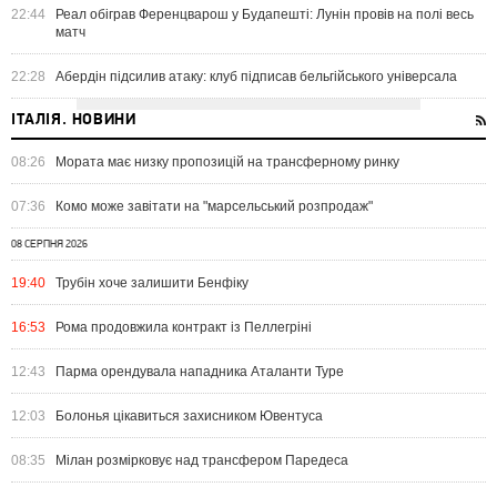
22:44
Реал обіграв Ференцварош у Будапешті: Лунін провів на полі весь
матч
22:28
Абердін підсилив атаку: клуб підписав бельгійського універсала
ІТАЛІЯ. НОВИНИ
08:26
Мората має низку пропозицій на трансферному ринку
07:36
Комо може завітати на "марсельський розпродаж"
08 СЕРПНЯ 2026
19:40
Трубін хоче залишити Бенфіку
16:53
Рома продовжила контракт із Пеллегріні
12:43
Парма орендувала нападника Аталанти Туре
12:03
Болонья цікавиться захисником Ювентуса
08:35
Мілан розмірковує над трансфером Паредеса