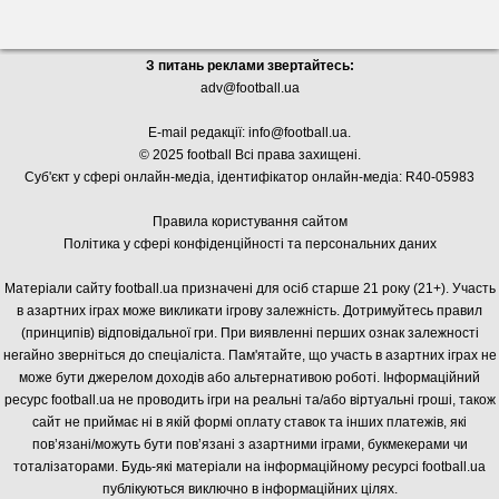
З питань реклами звертайтесь:
adv@football.ua
E-mail редакції:
info@football.ua
.
© 2025 football Всі права захищені.
Суб'єкт у сфері онлайн-медіа, і
дентифікатор онлайн-медіа: R40-05983
Правила користування сайтом
Політика у сфері конфіденційності та персональних даних
Матеріали сайту football.ua призначені для осіб старше 21 року (21+). Участь
в азартних іграх може викликати ігрову залежність. Дотримуйтесь правил
(принципів) відповідальної гри. При виявленні перших ознак залежності
негайно зверніться до спеціаліста. Пам'ятайте, що участь в азартних іграх не
може бути джерелом доходів або альтернативою роботі. Інформаційний
ресурс football.ua не проводить ігри на реальні та/або віртуальні гроші, також
сайт не приймає ні в якій формі оплату ставок та інших платежів, які
пов’язані/можуть бути пов’язані з азартними іграми, букмекерами чи
тоталізаторами. Будь-які матеріали на інформаційному ресурсі football.ua
публікуються виключно в інформаційних цілях.