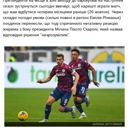
Претенденти на місце в зоні виходу до єврокубків на наступний
сезон зустрінуться сьогодні ввечері, щоб нарешті зіграти матч,
що мав відбутися чотирма місяцями раніше (26 жовтня). Через
складні погодні умови (сильні повені в регіоні Емілія-Романья)
поєдинок перенесли, що тоді спричинило негативну реакцію
зокрема з боку президента Мілана Паоло Скароні, який назвав
відповідне рішення "незрозумілим".
БОЛОНЬЯ, GETTY IMAGES