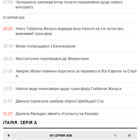
07:58
Чалханоглу закликав Інтер почати перемовини щодо нового
контракту
07 СЕРПНЯ 2026
22:22
Агент Габріела Жезуса відвідав базу Наполі на тлі чуток про
можливий трансфер
20:49
Мілан попрощався з Беннасером
18:15
Мастантуоно перебрався до Фіорентини
17:50
Аморім: Мілан повинен боротися за перемогу в Лізі Європи та Серії
А
13:25
Наполі веде переговори щодо трансферу Габріеля Жезуса
11:57
Дженоа підписала хавбека збірної Швейцарії Соу
11:22
Даніель Мальдіні змінить Аталанту на Кальярі
ІТАЛІЯ. СЕРІЯ А
#
09 СЕРПНЯ 2026
І
О