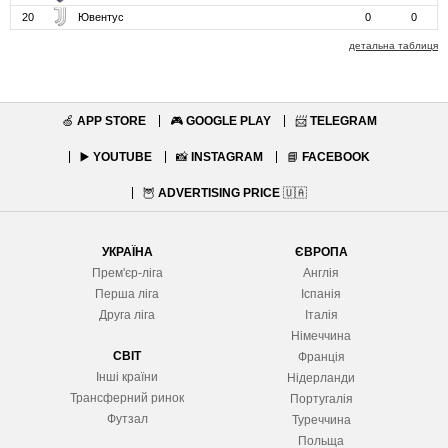
20
Ювентус
0
0
детальна таблиця
🍏
APP STORE
🎮
GOOGLE PLAY
📨
TELEGRAM
▶️
YOUTUBE
📸
INSTAGRAM
📘
FACEBOOK
🦉
ADVERTISING PRICE
🇺🇦
УКРАЇНА
ЄВРОПА
Прем'єр-ліга
Англія
Перша ліга
Іспанія
Друга ліга
Італія
Німеччина
СВІТ
Франція
Інші країни
Нідерланди
Трансферний ринок
Португалія
Футзал
Туреччина
Польща