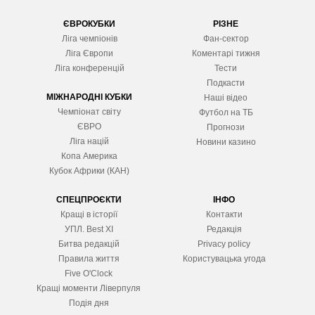
ЄВРОКУБКИ
РІЗНЕ
Ліга чемпіонів
Фан-сектор
Ліга Європ
и
Коментарі тижня
Ліга конференцій
Тести
Подкасти
МІЖНАРОДНІ КУБКИ
Наші відео
Чемпіонат світу
Футбол на ТБ
ЄВРО
Прогнози
Ліга націй
Новини казино
Копа Америка
Кубок Африки (КАН)
СПЕЦПРОЄКТИ
ІНФО
Кращі в історії
Контакти
УПЛ. Best XІ
Редакція
Битва редакцій
Privacy policy
Правила життя
Користувацька угода
Five O'Clock
Кращі моменти Ліверпуля
Подія дня