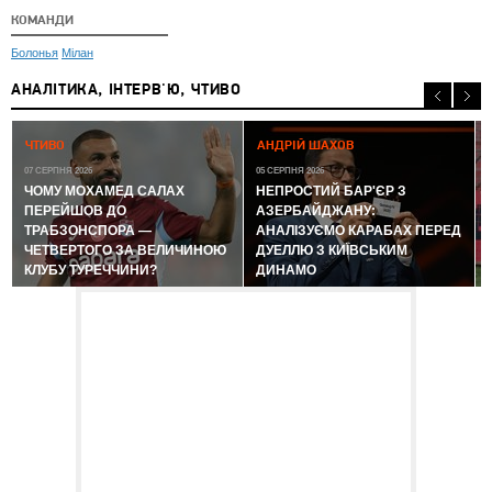
КОМАНДИ
Болонья
Мілан
АНАЛІТИКА, ІНТЕРВ'Ю, ЧТИВО
0
ЧТИВО
АНДРІЙ ШАХОВ
07 СЕРПНЯ 2026
05 СЕРПНЯ 2026
ЧОМУ МОХАМЕД САЛАХ
НЕПРОСТИЙ БАР'ЄР З
ПЕРЕЙШОВ ДО
АЗЕРБАЙДЖАНУ:
ТРАБЗОНСПОРА —
АНАЛІЗУЄМО КАРАБАХ ПЕРЕД
ЧЕТВЕРТОГО ЗА ВЕЛИЧИНОЮ
ДУЕЛЛЮ З КИЇВСЬКИМ
КЛУБУ ТУРЕЧЧИНИ?
ДИНАМО