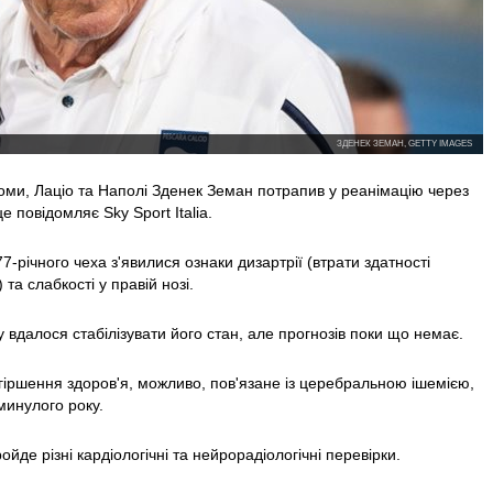
ЗДЕНЕК ЗЕМАН, GETTY IMAGES
оми, Лаціо та Наполі Зденек Земан потрапив у реанімацію через
е повідомляє Sky Sport Italia.
-річного чеха з'явилися ознаки дизартрії (втрати здатності
а слабкості у правій нозі.
вдалося стабілізувати його стан, але прогнозів поки що немає.
іршення здоров'я, можливо, пов'язане із церебральною ішемією,
минулого року.
де різні кардіологічні та нейрорадіологічні перевірки.