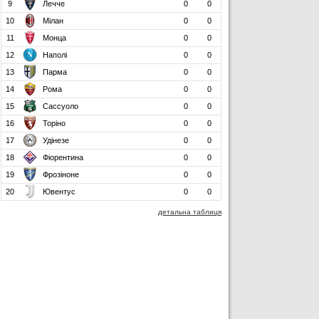
9
Лечче
0
0
10
Мілан
0
0
11
Монца
0
0
12
Наполі
0
0
13
Парма
0
0
14
Рома
0
0
15
Сассуоло
0
0
16
Торіно
0
0
17
Удінезе
0
0
18
Фіорентина
0
0
19
Фрозіноне
0
0
20
Ювентус
0
0
детальна таблиця