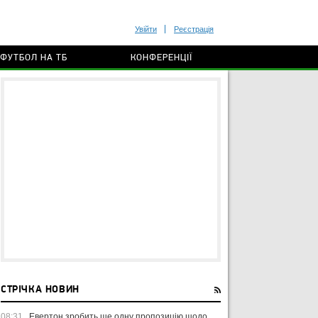
Увійти
Реєстрація
ФУТБОЛ НА ТБ
КОНФЕРЕНЦІЇ
СТРІЧКА НОВИН
08:31
Евертон зробить ще одну пропозицію щодо