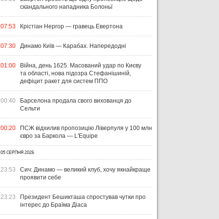
скандального нападника Болоньї
07:53
Крістіан Нергор — гравець Евертона
07:30
Динамо Київ — Карабах. Напередодні
01:00
Війна, день 1625. Масований удар по Києву
та області, нова підозра Стефанішиній,
дефіцит ракет для систем ППО
00:40
Барселона продала свого вихованця до
Сельти
00:20
ПСЖ відхилив пропозицію Ліверпуля у 100 млн
євро за Баркола — L'Equipe
05 СЕРПНЯ 2026
23:53
Сич: Динамо — великий клуб, хочу якнайкраще
проявити себе
23:23
Президент Бешикташа спростував чутки про
інтерес до Браїма Діаса