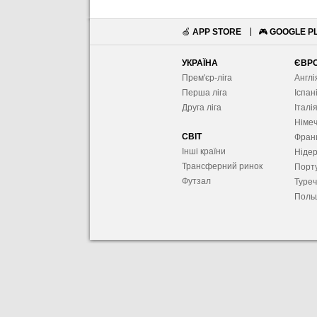
🍏
APP STORE
🎮
GOOGLE P
УКРАЇНА
ЄВР
Прем'єр-ліга
Англі
Перша ліга
Іспан
Друга ліга
Італі
Німе
СВІТ
Фран
Інші країни
Ніде
Трансферний ринок
Порту
Футзал
Туре
Поль