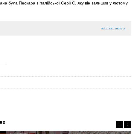
на була Пескара з італійської Серії С, яку він залишив у лютому
всі статті автора
ИВО