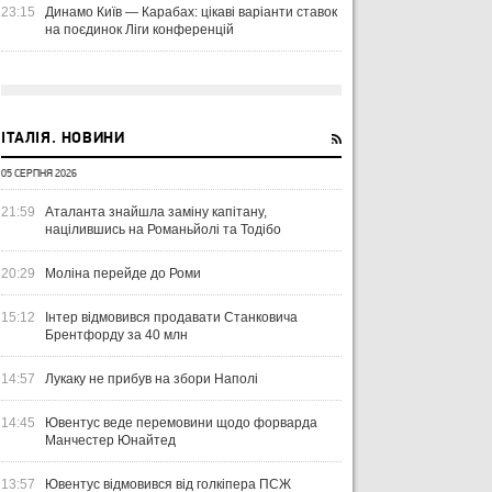
23:15
Динамо Київ — Карабах: цікаві варіанти ставок
на поєдинок Ліги конференцій
ІТАЛІЯ. НОВИНИ
05 СЕРПНЯ 2026
21:59
Аталанта знайшла заміну капітану,
націлившись на Романьйолі та Тодібо
20:29
Моліна перейде до Роми
15:12
Інтер відмовився продавати Станковича
Брентфорду за 40 млн
14:57
Лукаку не прибув на збори Наполі
14:45
Ювентус веде перемовини щодо форварда
Манчестер Юнайтед
13:57
Ювентус відмовився від голкіпера ПСЖ