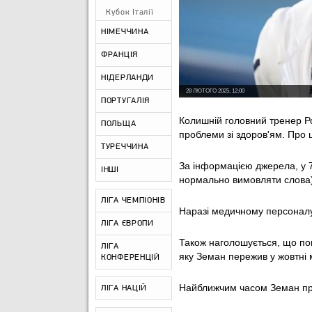
Кубок Італії
НІМЕЧЧИНА
ФРАНЦІЯ
НІДЕРЛАНДИ
28 ЛЮТОГО 2025, 12:00
ПОРТУГАЛІЯ
Колишній головний тренер Р
ПОЛЬЩА
проблеми зі здоров'ям. Про ц
ТУРЕЧЧИНА
За інформацією джерела, у 77
ІНШІ
нормально вимовляти слова) т
ЛІГА ЧЕМПІОНІВ
Наразі медичному персоналу 
ЛІГА ЄВРОПИ
Також наголошується, що пог
ЛІГА
яку Земан пережив у жовтні 
КОНФЕРЕНЦІЙ
Найближчим часом Земан прой
ЛІГА НАЦІЙ