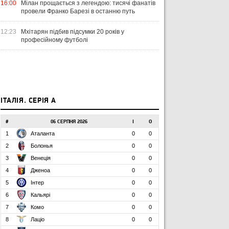
16:00
Мілан прощається з легендою: тисячі фанатів
провели Франко Барезі в останню путь
12:23
Мхітарян підбив підсумки 20 років у
професійному футболі
ІТАЛІЯ. СЕРІЯ А
#
06 СЕРПНЯ 2026
І
О
1
Аталанта
0
0
2
Болонья
0
0
3
Венеція
0
0
4
Дженоа
0
0
5
Інтер
0
0
6
Кальярі
0
0
7
Комо
0
0
8
Лаціо
0
0