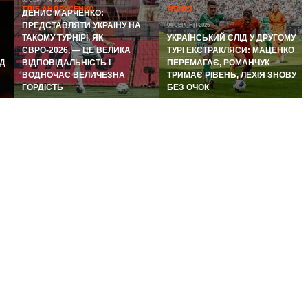
05 СЕРПНЯ 2026
ГЛІБ АНДРУСЕНКО
ЧТИВО
ДЕНИС МАРЧЕНКО:
ПРЕДСТАВЛЯТИ УКРАЇНУ НА
04 СЕРПНЯ 2026
ТАКОМУ ТУРНІРІ, ЯК
УКРАЇНСЬКИЙ СЛІД У ДРУГОМУ
ЄВРО-2026, — ЦЕ ВЕЛИКА
ТУРІ ЕКСТРАКЛЯСИ: МАЦЕНКО
Д
ВІДПОВІДАЛЬНІСТЬ І
ПЕРЕМАГАЄ, РОМАНЧУК
ВОДНОЧАС ВЕЛИЧЕЗНА
ТРИМАЄ РІВЕНЬ, ЛЕХІЯ ЗНОВУ
ГОРДІСТЬ
БЕЗ ОЧОК