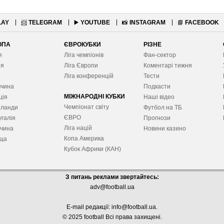
LAY
📨
TELEGRAM
▶️
YOUTUBE
📸
INSTAGRAM
📘
FACEBOOK
ОПА
ЄВРОКУБКИ
РІЗНЕ
я
Ліга чемпіонів
Фан-сектор
ія
Ліга Європ
и
Коментарі тижня
я
Ліга конференцій
Тести
ччина
Подкасти
МІЖНАРОДНІ КУБКИ
ція
Наші відео
Чемпіонат світу
рланди
Футбол на ТБ
ЄВРО
галія
Прогнози
Ліга націй
ччина
Новини казино
Копа Америка
ща
Кубок Африки (КАН)
З питань реклами звертайтесь:
adv@football.ua
E-mail редакції:
info@football.ua
.
© 2025 football Всі права захищені.