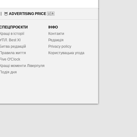
🦉
ADVERTISING PRICE
🇺🇦
СПЕЦПРОЄКТИ
ІНФО
Кращі в історії
Контакти
УПЛ. Best XІ
Редакція
Битва редакцій
Privacy policy
Правила життя
Користувацька угода
Five O'Clock
Кращі моменти Ліверпуля
Подія дня