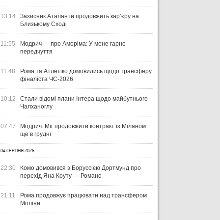
УКРАЇНА
ЛІГА ЄВРОПИ
ЧЕМ
ЧЕ
13:14
Захисник Аталанти продовжить кар’єру на
Близькому Сході
31 ЛИПНЯ 2026
ВІСІМ МАТЧІВ — НУЛЬ
29 Л
11:55
Модрич — про Аморіма: У мене гарне
ПЕРЕМОГ: ЯК ДИНАМО, ЛНЗ ТА
НА
31 ЛИПНЯ 2026
передчуття
УПЛ-2026/27. ПРЕДСТАВЛЕННЯ
ПОЛІССЯ ВИСТУПИЛИ НА
ПР
КОМАНД
СТАРТІ ЄВРОКУБКІВ
FO
11:48
Рома та Атлетіко домовились щодо трансферу
фіналіста ЧС-2026
10:12
Стали відомі плани Інтера щодо майбутнього
Чалханоглу
07:47
Модрич: Міг продовжити контракт із Міланом
ще в грудні
04 СЕРПНЯ 2026
22:30
Комо домовився з Боруссією Дортмунд про
перехід Яна Коуту — Романо
21:11
Рома продовжує працювати над трансфером
Моліни